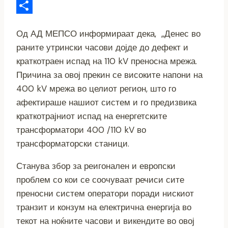
Link
Email
Share
Од АД МЕПСО информираат дека, „Денес во
раните утрински часови дојде до дефект и
краткотраен испад на 110 kV преносна мрежа.
Причина за овој прекин се високите напони на
400 kV мрежа во целиот регион, што го
афектираше нашиот систем и го предизвика
краткотрајниот испад на енергетските
трансформатори 400 /110 kV во
трансформаторски станици.
Станува збор за реигонален и европски
проблем со кои се соочуваат речиси сите
преносни систем оператори поради нискиот
транзит и конзум на електрична енергија во
текот на ноќните часови и викендите во овој