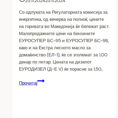
25.11.2024
25.11.2024
Со одлуката на Регулаторната комисија за
енергетика, од вечерва на полноќ, цените
на горивата во Македонија ќе бележат раст.
Малопродажните цени на бензините
ЕУРОСУПЕР БС-95 и ЕУРОСУПЕР БС-98,
како и на Екстра лесното масло за
домаќинство (ЕЛ-1), ќе се зголемат за 1,00
денар по литар. Цената на дизелот
ЕУРОДИЗЕЛ (Д-Е V) ќе порасне за 1,50…
Цените
Прочитај
на
горивата
се
зголемуваат
од