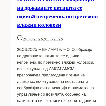
на државните патишта се
одвивa непречено, по претежно
влажни коловози
26.03.2025
26.03.2025
26.03.2025 – ВНИМАТЕЛНО! Сообраќајот
на државните патишта се одвивa
непречено, по претежно влажни коловози,
изввестуваат од АМСМ АМСМ
препорачува прилагодена брзина на
движење, почитување на поставената
сообраќајна сигнализација и внимателно
управување со возилата, особено на
патиштата низ котлините, речните долини