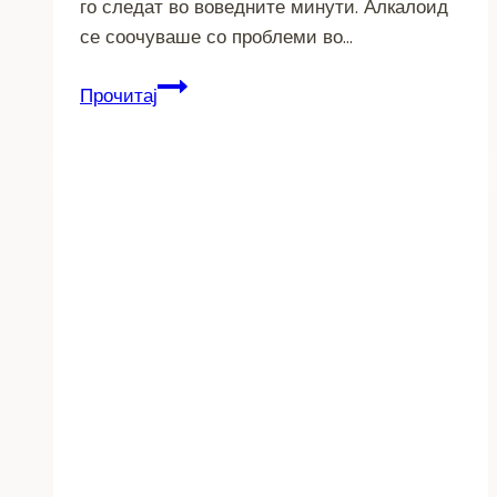
го следат во воведните минути. Алкалоид
се соочуваше со проблеми во…
Голема
Прочитај
победа
на
Пелистер
над
Алкалоид
–
чекор
поблиску
до
титулата!