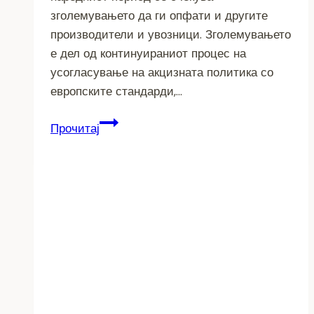
зголемувањето да ги опфати и другите
производители и увозници. Зголемувањето
е дел од континуираниот процес на
усогласување на акцизната политика со
европските стандарди,…
Ново
Прочитај
зголемување
на
цените
на
цигарите
–
постепено
усогласување
со
европските