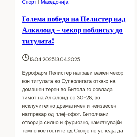
Спорт
|
Македонија
Голема победа на Пелистер над
Алкалоид – чекор поблиску до
титулата!
13.04.2025
13.04.2025
Еурофарм Пелистер направи важен чекор
кон титулата во Суперлигата откако на
домашен терен во Битола го совлада
тимот на Алкалоид со 30-28, во
исклучително драматичен и неизвесен
натпревар од плеј-офот. Битолчани
отворија силно и фуриозно, наметнувајќи
темпо кое гостите од Скопје не успеаја да