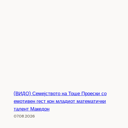
(ВИДО) Семејството на Тоше Проески со
емотивен гест кон младиот математички
талент Македон
07.08.2026