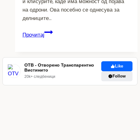
и клисурите, каде има можност од појава
на одрони. Ова посебно се однесува за
делниците…
ВНИМАТЕЛНО!
Прочитај
Сообраќајот
на
државните
патишта
ОТВ - Отворено Транспарентно
Like
Вистинито
се
Follow
20k+ следбеници
одвивa
непречено,
по
претежно
влажни
коловози