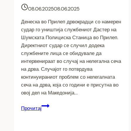
08.06.2025
08.06.2025
Денеска во Прилеп дрвокрадци со намерен
судар го уништија службениот Дастер на
Шумската Полициска Станица во Прилеп.
Директниот судар се случил додека
службените лица се обидувале да
интервенираат во случај на нелегална сеча
на дрва. Случајот го потврдува
континуираниот проблем со нелегалната
сеча на дрва, која со години е присутна во
овој дел на Македонија….
ДРВОКРАДЦИ
Прочитај
–
Камикази,
уништиле