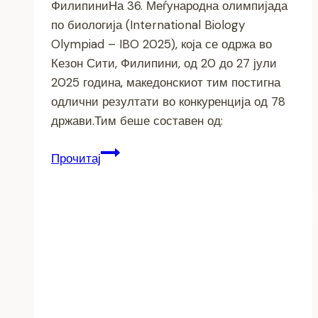
ФилипиниНа 36. Меѓународна олимпијада
по биологија (International Biology
Olympiad – IBO 2025), која се одржа во
Кезон Сити, Филипини, од 20 до 27 јули
2025 година, македонскиот тим постигна
одлични резултати во конкуренција од 78
држави.Тим беше составен од:
Македонци
Прочитај
блеснаа
на
светската
олимпијада
по
биологија
во
Филипини