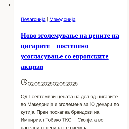
Пелагонија
|
Македонија
Ново зголемување на цените на
цигарите – постепено
усогласување со европските
акцизи
02.09.2025
02.09.2025
Од 1 септември цената на дел од цигарите
во Македонија е зголемена за 10 денари по
кутија. Први поскапеа брендови на
Импириал Тобако ТКС – Скопје, а во
наредниот период се очекува