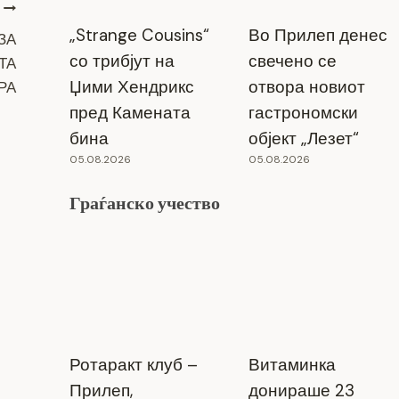
„Strange Cousins“
Во Прилеп денес
ЗА
со трибјут на
свечено се
ТА
Џими Хендрикс
отвора новиот
РА
пред Камената
гастрономски
бина
објект „Лезет“
05.08.2026
05.08.2026
Граѓанско учество
Ротаракт клуб –
Витаминка
Прилеп,
донираше 23