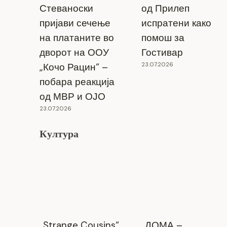
Стеваноски
од Прилеп
пријави сечење
испратени како
на платаните во
помош за
дворот на ООУ
Гостивар
23.07.2026
„Кочо Рацин“ –
побара реакција
од МВР и ОЈО
23.07.2026
Култура
„Strange Cousins“
„ДОМА –