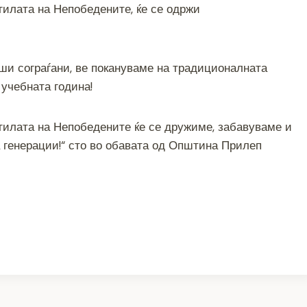
Могилата на Непобедените, ќе се одржи
ar
e
ши сограѓани, ве покануваме на традиционалната
 учебната година!
 Могилата на Непобедените ќе се дружиме, забавуваме и
а генерации!“ сто во обавата од Општина Прилеп
S
h
ar
e