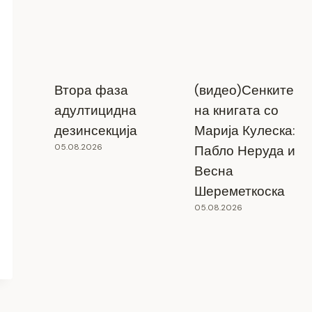
Втора фаза
(видео)Сенките
адултицидна
на книгата со
дезинсекција
Марија Кулеска:
05.08.2026
Пабло Неруда и
Весна
Шереметкоска
05.08.2026