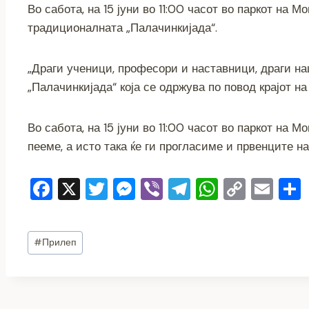
Во сабота, на 15 јуни во 11:00 часот во паркот на 
c
tt
ss
er
e
at
p
ai
традиционалната „Палачинкијада“.
e
er
e
gr
s
y
l
b
n
a
A
Li
„Драги ученици, професори и наставници, драги на
o
g
m
p
n
„Палачинкијада“ која се одржува по повод крајот на
o
er
p
k
k
Во сабота, на 15 јуни во 11:00 часот во паркот на
пееме, а исто така ќе ги прогласиме и првенците н
F
X
T
M
Vi
T
W
C
E
a
wi
e
b
el
h
o
m
c
tt
ss
er
e
at
p
ai
Post
#
Прилеп
e
er
e
gr
s
y
l
Tags:
b
n
a
A
Li
o
g
m
p
n