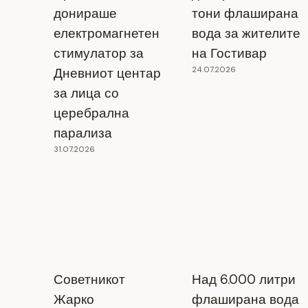
донираше
тони флаширана
електромагнетен
вода за жителите
стимулатор за
на Гостивар
24.07.2026
Дневниот центар
за лица со
Крушевското небо – мека за
церебрална
светските параглајдеристи!
парализа
31.07.2026
05.07.2024
Советникот
Над 6.000 литри
Жарко
флаширана вода