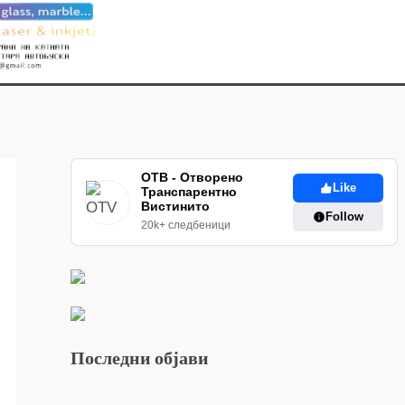
ОТВ - Отворено
Like
Транспарентно
Вистинито
Follow
20k+ следбеници
Последни објави