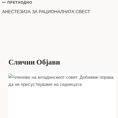
Навигација
o
er
p
k
ПРЕТХОДНО
k
АНЕСТЕЗИЈА ЗА РАЦИОНАЛНАТА СВЕСТ
на
напис
Слични Објави