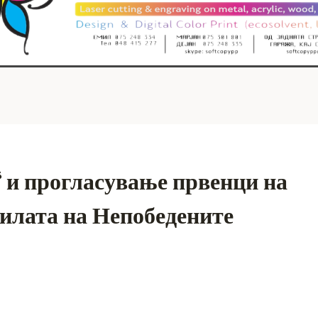
 и прогласување првенци на
илата на Непобедените
S
h