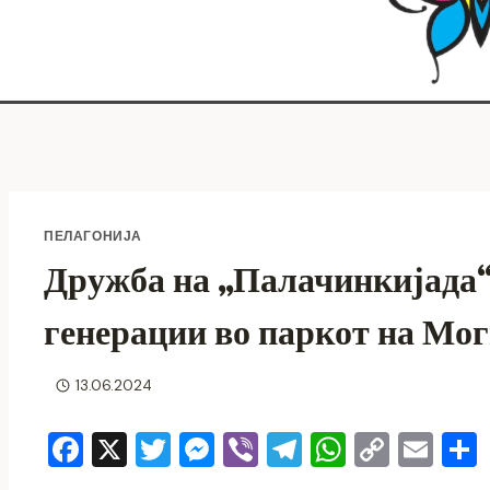
ПЕЛАГОНИЈА
Дружба на „Палачинкијада“
генерации во паркот на Мог
13.06.2024
F
X
T
M
Vi
T
W
C
E
a
wi
e
b
el
h
o
m