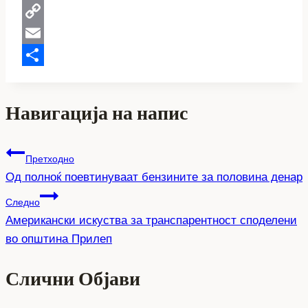
WhatsApp
Copy
Link
Email
Share
Навигација на напис
Претходно
Од полноќ поевтинуваат бензините за половина денар
Следно
Американски искуства за транспарентност споделени
во општина Прилеп
Слични Објави