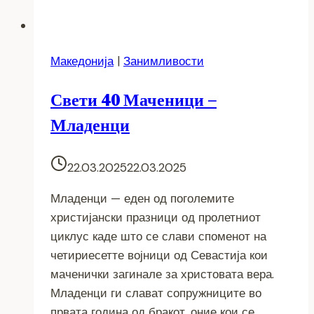
Македонија
|
Занимливости
Свети 40 Маченици –
Младенци
22.03.2025
22.03.2025
Младенци — еден од поголемите
христијански празници од пролетниот
циклус каде што се слави споменот на
четириесетте војници од Севастија кои
маченички загинале за христовата вера.
Младенци ги слават сопружниците во
првата година од бракот, оние кои се