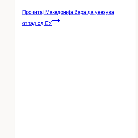
Прочитај
Македонија бара да увезува
отпад од ЕУ