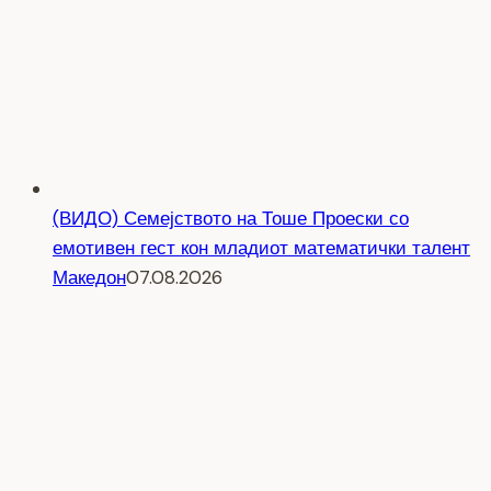
(ВИДО) Семејството на Тоше Проески со
емотивен гест кон младиот математички талент
Македон
07.08.2026