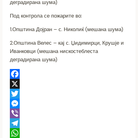
деградирана шума)
Под контрола се пожарите во:
1.Општина Дојран – с. Николиќ (мешана шума)
2.Општина Велес – кај с. Џидимирци, Крушје и
Иванковци (мешана нискостеблеста
деградирана шума)
Facebook
X
Twitter
Messenger
Viber
Telegram