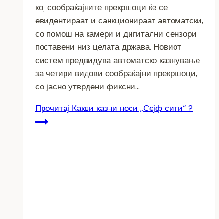
кој сообраќајните прекршоци ќе се
евидентираат и санкционираат автоматски,
со помош на камери и дигитални сензори
поставени низ целата држава. Новиот
систем предвидува автоматско казнување
за четири видови сообраќајни прекршоци,
со јасно утврдени фиксни…
Прочитај
Какви казни носи „Сејф сити“ ?