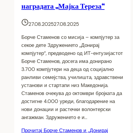
наградата „Мајка Тереза“
27.08.2025
27.08.2025
Борче Стаменов со мисија – компјутер за
секое дете Здружението „Донирај
компјутер“, предводено од ИТ-ентузијастот
Борче Стаменов, досега има донирано
3.700 компјутери на деца од социјално
ранливи семејства, училишта, здравствени
установи и стартапи низ Македонија.
Стаменов очекува до октомври бројката да
достигне 4.000 уреди, благодарение на
нови донации и растечки волонтерски
ангажман. Здружението е и…
Прочитај
Борче Стаменов и „Донирај