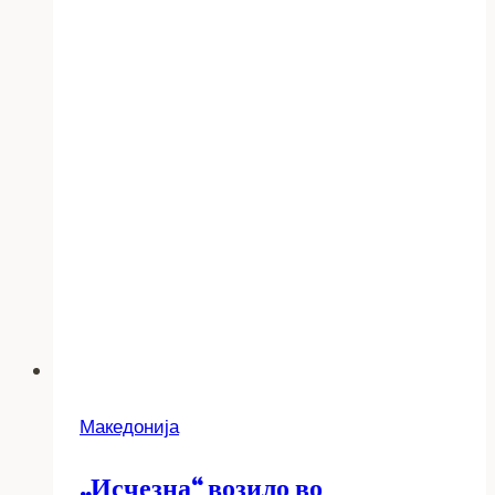
Македонија
„Исчезна“ возило во