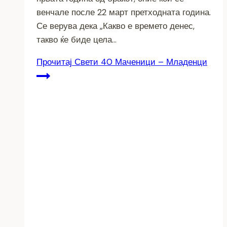
венчале после 22 март претходната година.
Се верува дека „Какво е времето денес,
такво ќе биде цела…
Прочитај
Свети 40 Маченици – Младенци