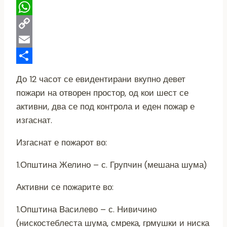
Telegram
WhatsApp
Copy
Link
Email
Share
До 12 часот се евидентирани вкупно девет
пожари на отворен простор, од кои шест се
активни, два се под контрола и еден пожар е
изгаснат.
Изгаснат е пожарот во:
1.Општина Желино – с. Групчин (мешана шума)
Активни се пожарите во:
1.Општина Василево – с. Нивичино
(нискостеблеста шума, смрека, грмушки и ниска