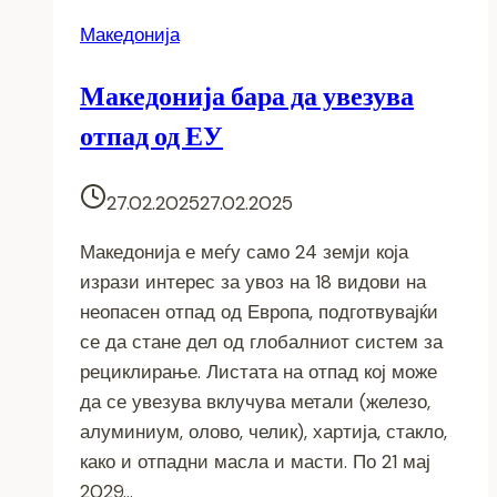
Македонија
Македонија бара да увезува
отпад од ЕУ
27.02.2025
27.02.2025
Македонија е меѓу само 24 земји која
изрази интерес за увоз на 18 видови на
неопасен отпад од Европа, подготвувајќи
се да стане дел од глобалниот систем за
рециклирање. Листата на отпад кој може
да се увезува вклучува метали (железо,
алуминиум, олово, челик), хартија, стакло,
како и отпадни масла и масти. По 21 мај
2029…