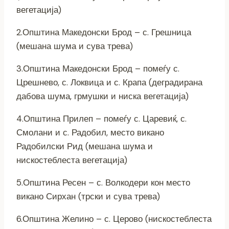
вегетација)
2.Општина Македонски Брод – с. Грешница
(мешана шума и сува трева)
3.Општина Македонски Брод – помеѓу с.
Црешнево, с. Локвица и с. Крапа (деградирана
дабова шума, грмушки и ниска вегетација)
4.Општина Прилеп – помеѓу с. Царевиќ, с.
Смолани и с. Радобил, место викано
Радобилски Рид (мешана шума и
нискостеблеста вегетација)
5.Општина Ресен – с. Волкодери кон место
викано Сирхан (трски и сува трева)
6.Општина Желино – с. Церово (нискостеблеста