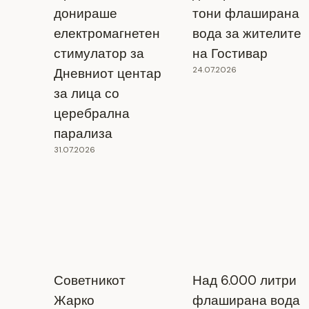
донираше
тони флаширана
електромагнетен
вода за жителите
стимулатор за
на Гостивар
24.07.2026
Дневниот центар
за лица со
церебрална
парализа
31.07.2026
Доделени наградите на 25 издание на
Интернационалниот фестивал на
монодрама во Битола
01.06.2024
Советникот
Над 6.000 литри
Жарко
флаширана вода