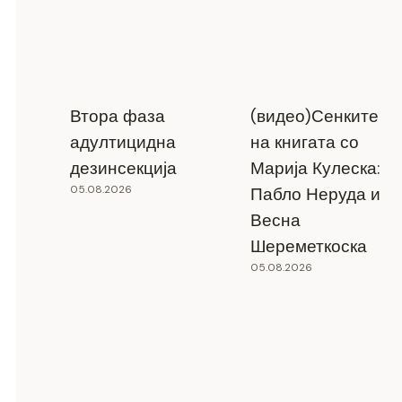
Втора фаза
(видео)Сенките
адултицидна
на книгата со
дезинсекција
Марија Кулеска:
05.08.2026
Пабло Неруда и
Весна
Шереметкоска
05.08.2026