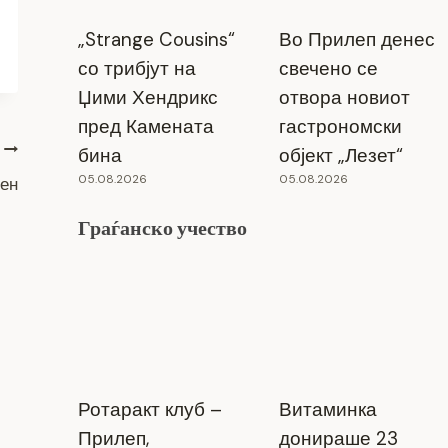
„Strange Cousins“
Во Прилеп денес
со трибјут на
свечено се
Џими Хендрикс
отвора новиот
пред Камената
гастрономски
бина
објект „Лезет“
05.08.2026
05.08.2026
ден
Граѓанско учество
Ротаракт клуб –
Витаминка
Прилеп,
донираше 23