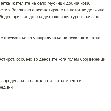
Петка, жителите на село Мусинци добија нова,
ar
астир. Завршено е асфалтирање на патот во должина
e
збеден пристап до ова духовно и културно значајно
те вложувања во унапредување на локалната патна
стирот, особено во деновите кога голем број верници
унапредување на локалната патна мрежа и
редини.
S
h