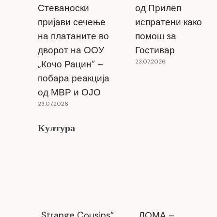
Стеваноски
од Прилеп
пријави сечење
испратени како
на платаните во
помош за
дворот на ООУ
Гостивар
23.07.2026
„Кочо Рацин“ –
побара реакција
од МВР и ОЈО
23.07.2026
Култура
„Strange Cousins“
„ДОМА –