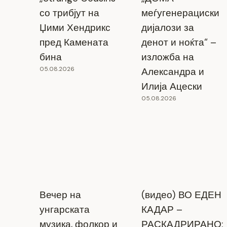
со трибјут на
меѓугенерациски
Џими Хендрикс
дијалози за
пред Камената
денот и ноќта“ –
бина
изложба на
05.08.2026
Александра и
Илија Ацески
05.08.2026
Вечер на
(видео) ВО ЕДЕН
унгарската
КАДАР –
музика, фолкор и
РАСКАДРИРАНО: