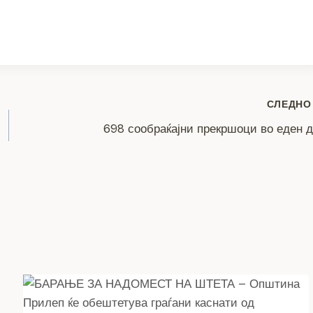
ar
e
СЛЕДНО
698 сообраќајни прекршоци во еден 