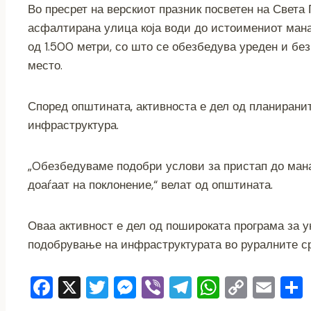
Во пресрет на верскиот празник посветен на Света 
c
tt
ss
er
e
at
p
ai
асфалтирана улица која води до истоимениот ман
e
er
e
gr
s
y
l
од 1.500 метри, со што се обезбедува уреден и бе
b
n
a
A
Li
место.
o
g
m
p
n
o
er
p
k
Според општината, активноста е дел од планирани
k
инфраструктура.
„Oбезбедуваме подобри услови за пристап до мана
доаѓаат на поклонение,“ велат од општината.
Оваа активност е дел од пошироката програма за 
подобрување на инфраструктурата во руралните с
F
X
T
M
Vi
T
W
C
E
a
wi
e
b
el
h
o
m