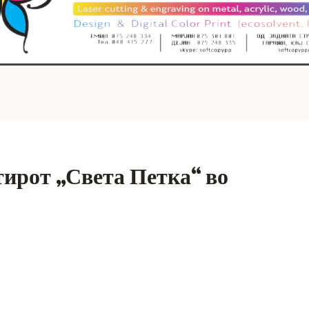
тирот „Света Петка“ во
S
h