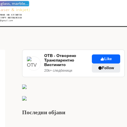
ОТВ - Отворено
Like
Транспарентно
Вистинито
Follow
20k+ следбеници
Последни објави