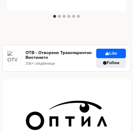
ОТВ - Отворено Транспарентно
Like
Вистинито
Follow
20k+ следбеници