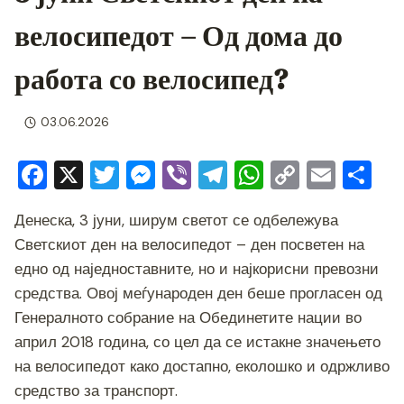
велосипедот – Од дома до
работа со велосипед?
03.06.2026
F
X
T
M
Vi
T
W
C
E
S
a
wi
e
b
el
h
o
m
h
Денеска, 3 јуни, ширум светот се одбележува
c
tt
ss
er
e
at
p
ai
ar
Светскиот ден на велосипедот – ден посветен на
e
er
e
gr
s
y
l
e
едно од наједноставните, но и најкорисни превозни
b
n
a
A
Li
средства. Овој меѓународен ден беше прогласен од
o
g
m
p
n
Генералното собрание на Обединетите нации во
o
er
p
k
април 2018 година, со цел да се истакне значењето
на велосипедот како достапно, еколошко и одржливо
k
средство за транспорт.