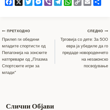
F
X
T
M
Vi
T
W
C
E
S
a
wi
e
b
el
h
o
m
h
c
tt
ss
er
e
at
p
ai
ar
e
er
e
gr
s
y
l
e
Навигација
b
n
a
A
Li
ПРЕТХОДНО
СЛЕДНО
o
g
m
p
n
Прилеп ги обедини
Трговија со дете: За 500
на
младите спортисти од
евра ја убедиле да го
o
er
p
k
напис
Пелагонија на зонските
предаде новороденчето
k
натпревари од „Плазма
на незаконско
Спортските игри за
посвојување
млади“
Слични Објави