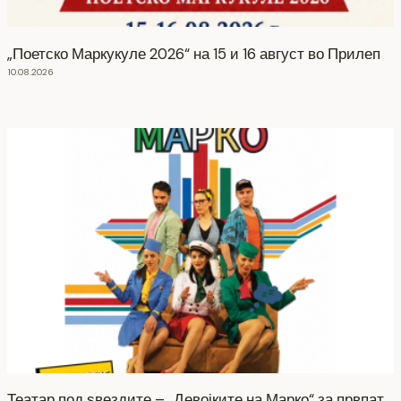
„Поетско Маркукуле 2026“ на 15 и 16 август во Прилеп
10.08.2026
Театар под ѕвездите – „Девојките на Марко“ за првпат