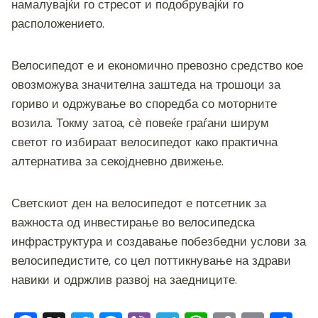
намалувајќи го стресот и подобрувајќи го
расположението.
Велосипедот е и економично превозно средство кое
овозможува значителна заштеда на трошоци за
гориво и одржување во споредба со моторните
возила. Токму затоа, сè повеќе граѓани ширум
светот го избираат велосипедот како практична
алтернатива за секојдневно движење.
Светскиот ден на велосипедот е потсетник за
важноста од инвестирање во велосипедска
инфраструктура и создавање побезбедни услови за
велосипедистите, со цел поттикнување на здрави
навики и одржлив развој на заедниците.