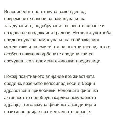
Велосипедот претставува важен дел од
современите напори за намалување на
загадувањето, подобрување на јавното здравје и
создавање поодржливи градови. Неговата употреба
придонесува за намалување на сообраќајниот
метеж, како и на емисијата на штетни гасови, што е
особено важно во урбаните средини кои се
соочуваат со зголемени еколошки предизвици.
Покрај позитивното влијание врз животната
средина, возењето велосипед носи и бројни
здравствени придобивки. Редовната физичка
активност го подобрува кардиоваскуларното
здравје, ја зголемува физичката кондиција и
позитивно влијае врз менталното здравје,