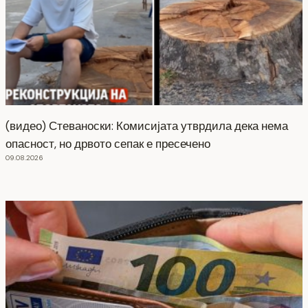
(видео) Стеваноски: Комисијата утврдила дека нема
опасност, но дрвото сепак е пресечено
09.08.2026