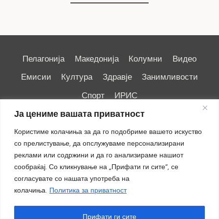
Пелагонија
Македонија
Колумни
Видео
Емисии
Култура
Здравје
Занимливости
Спорт
ИРИС
Ја цениме вашата приватност
Користиме колачиња за да го подобриме вашето искуство
со прелистување, да опслужуваме персонализирани
реклами или содржини и да го анализираме нашиот
Импресум
|
Маркетинг
сообраќај. Со кликнување на „Прифати ги сите“, се
согласувате со нашата употреба на
колачиња.
Политика за приватност
Прифати ги сите