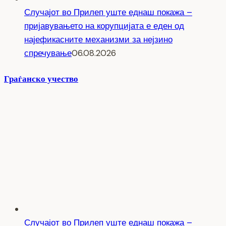
Случајот во Прилеп уште еднаш покажа –
пријавувањето на корупцијата е еден од
најефикасните механизми за нејзино
спречување
06.08.2026
Граѓанско учество
Случајот во Прилеп уште еднаш покажа –