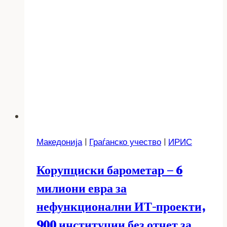
Македонија
|
Граѓанско учество
|
ИРИС
Корупциски барометар – 6
милиони евра за
нефункционални ИТ-проекти,
900 институции без отчет за