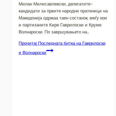
Милан Милисавлевски, делегатите-
кандидати за првите народни пратеници на
Македонија одржаа таен состанок, меѓу кои
и партизаните Кире Гаврилоски и Круме
Волнароски. По завршувањето на…
Прочитај
Последната битка на Гаврилоски
и Волнароски