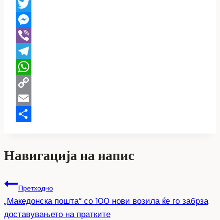
X
Twitter
Messenger
Viber
Telegram
WhatsApp
Copy
Link
Email
Share
Навигација на напис
Претходно
„Македонска пошта“ со 100 нови возила ќе го забрза
доставувањето на пратките