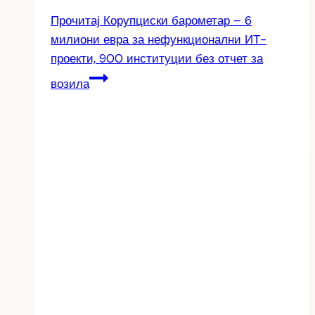
Прочитај
Корупциски барометар – 6
милиони евра за нефункционални ИТ-
проекти, 900 институции без отчет за
возила