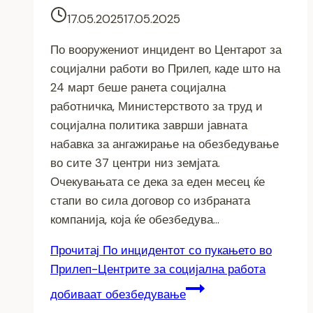
17.05.2025
17.05.2025
По вооружениот инцидент во Центарот за
социјални работи во Прилеп, каде што на
24 март беше ранета социјална
работничка, Министерството за труд и
социјална политика заврши јавната
набавка за ангажирање на обезбедување
во сите 37 центри низ земјата.
Очекувањата се дека за еден месец ќе
стапи во сила договор со избраната
компанија, која ќе обезбедува…
Прочитај
По инцидентот со пукањето во
Прилеп-Центрите за социјална работа
добиваат обезбедување