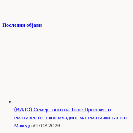
Последни објави
(ВИДО) Семејството на Тоше Проески со
емотивен гест кон младиот математички талент
Македон
07.08.2026