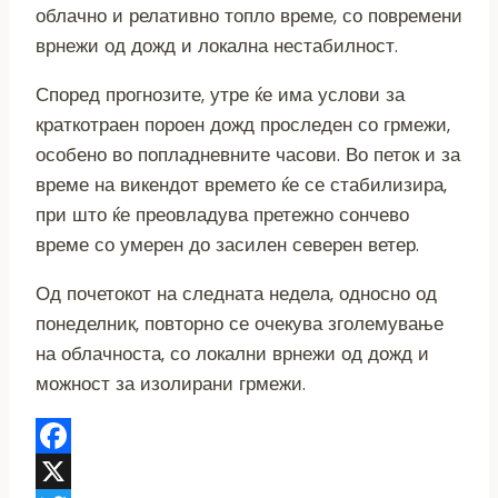
облачно и релативно топло време, со повремени
врнежи од дожд и локална нестабилност.
Според прогнозите, утре ќе има услови за
краткотраен пороен дожд проследен со грмежи,
особено во попладневните часови. Во петок и за
време на викендот времето ќе се стабилизира,
при што ќе преовладува претежно сончево
време со умерен до засилен северен ветер.
Од почетокот на следната недела, односно од
понеделник, повторно се очекува зголемување
на облачноста, со локални врнежи од дожд и
можност за изолирани грмежи.
Facebook