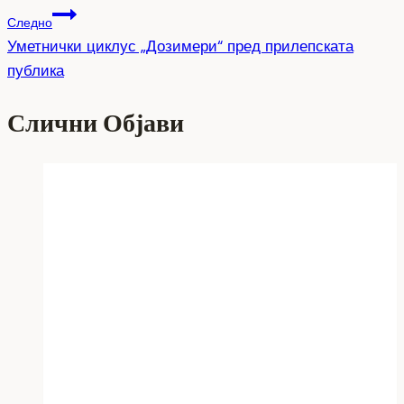
Следно
Уметнички циклус „Дозимери“ пред прилепската
публика
Слични Објави