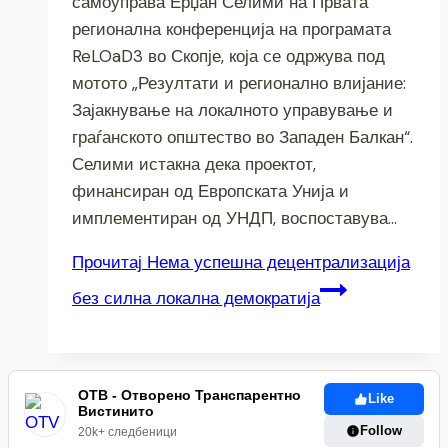
самоуправа Ерџан Селими на Првата
регионална конференција на програмата
ReLOaD3 во Скопје, која се одржува под
мотото „Резултати и регионално влијание:
Зајакнување на локалното управување и
граѓанското општество во Западен Балкан“.
Селими истакна дека проектот,
финансиран од Европската Унија и
имплементиран од УНДП, воспоставува…
Прочитај
Нема успешна децентрализација
без силна локална демократија
ОТВ - Отворено Транспарентно
Like
Вистинито
Follow
20k+ следбеници