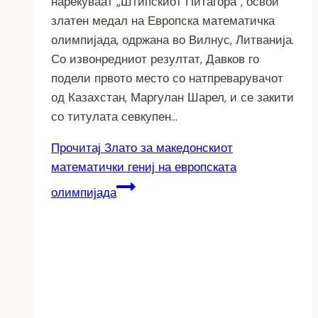
нарекуваат „Штипскиот Питагора“, освои
златен медал на Европска математичка
олимпијада, одржана во Вилнус, Литванија.
Со извонредниот резултат, Давков го
подели првото место со натпреварувачот
од Казахстан, Маргулан Шарел, и се закити
со титулата севкупен…
Прочитај
Злато за македонскиот
математички гениј на европската
олимпијада