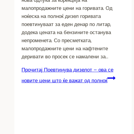
малопродажните цени на горивата. Од
ноќеска на полноќ дизел горивата
поевтинуваат за еден денар по литар,
додека цената на бензините останува
непроменета. Со пресметката,
малопродажните цени на нафтените
деривати во просек се намалени за…
Прочитај
Поевтинува дизелот – ова се
новите цени што ќе важат од полноќ