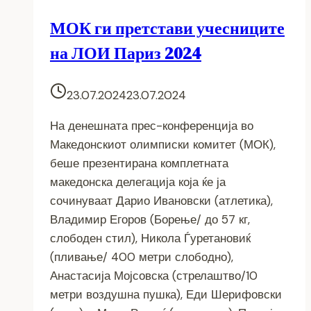
МОК ги претстави учесниците
на ЛОИ Париз 2024
23.07.2024
23.07.2024
На денешната прес-конференција во
Македонскиот олимписки комитет (МОК),
беше презентирана комплетната
македонска делегација која ќе ја
сочинуваат Дарио Ивановски (атлетика),
Владимир Егоров (Борење/ до 57 кг,
слободен стил), Никола Ѓуретановиќ
(пливање/ 400 метри слободно),
Анастасија Мојсовска (стрелаштво/10
метри воздушна пушка), Еди Шерифовски