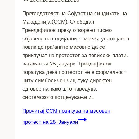
Претседателот на Сојузот на синдикати на
Македонија (ССМ), Слободан
Трендафилов, преку отворено писмо
објавено на социјалните мрежи упати јавен
повик до граѓаните масовно да се
приклучат на протестот за повисоки плати,
закажан за 28 јануари. Трендафилов
порачува дека протестот не е формалност
ниту симболичен чин, туку директен
одговор на, како што наведува,
системското потценување и…
Прочитај
ССМ повикува на масовен
протест на 28. Јануари