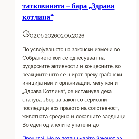
татковината – бара „Здрава
котлина“
02.05.2026
02.05.2026
По усвојувањето на законски измени во
Собранието кои се однесуваат на
рударските активности и концесиите, во
реакциите што се шират преку граѓански
иницијативи и организации, меѓу кои и
„Здрава Котлина“, се истакнува дека
станува збор за закон со сериозни
последици врз правото на сопственост,
животната средина и локалните заедници.
Во еден од апелите упатени до…
Прочитај
Не го потпишувајте Законот за