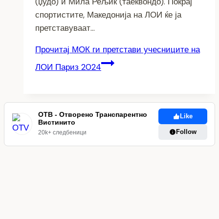
(џудо) и Мила Рељиќ (таеквондо). Покрај
спортистите, Македонија на ЛОИ ќе ја
претставуваат…
Прочитај
МОК ги претстави учесниците на
ЛОИ Париз 2024
ОТВ - Отворено Транспарентно
Like
Вистинито
Follow
20k+ следбеници