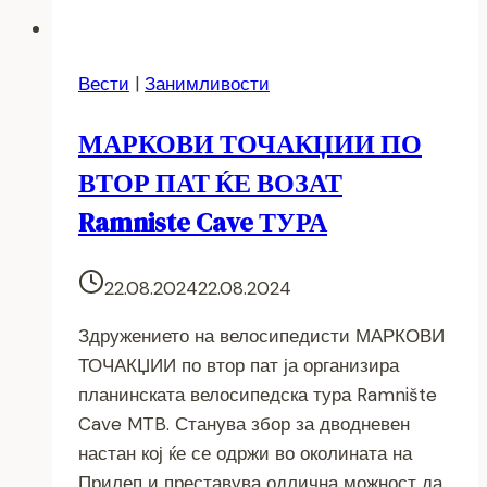
Вести
|
Занимливости
МАРКОВИ ТОЧАКЏИИ ПО
ВТОР ПАТ ЌЕ ВОЗАТ
Ramniste Cave ТУРА
22.08.2024
22.08.2024
Здружението на велосипедисти МАРКОВИ
ТОЧАКЏИИ по втор пат ја организира
планинската велосипедска тура Ramnište
Cave MTB. Станува збор за дводневен
настан кој ќе се одржи во околината на
Прилеп и преставува одлична можност да