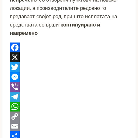
локации, а производителите редовно го
предаваат својот род, при што исплатата на
средствата се врши
континуирано и
навремено
.
Facebook
X
Twitter
Messenger
Viber
Telegram
WhatsApp
Copy
Link
Email