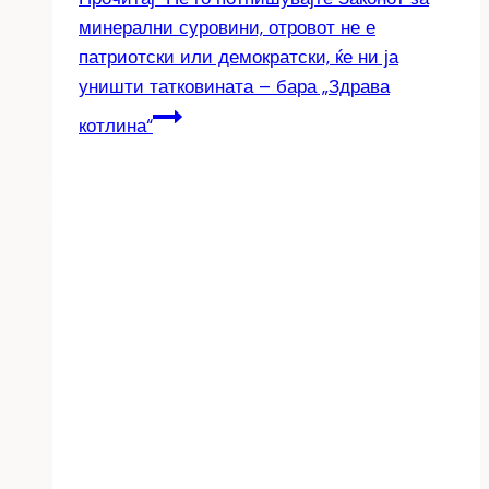
минерални суровини, отровот не е
патриотски или демократски, ќе ни ја
уништи татковината – бара „Здрава
котлина“