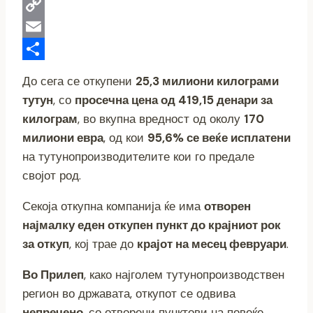
WhatsApp
Copy
Link
Email
Share
До сега се откупени
25,3 милиони килограми
тутун
, со
просечна цена од 419,15 денари за
килограм
, во вкупна вредност од околу
170
милиони евра
, од кои
95,6% се веќе исплатени
на тутунопроизводителите кои го предале
својот род.
Секоја откупна компанија ќе има
отворен
најмалку еден откупен пункт до крајниот рок
за откуп
, кој трае до
крајот на месец февруари
.
Во Прилеп
, како најголем тутунопроизводствен
регион во државата, откупот се одвива
непречено
, со отворени пунктови на повеќе