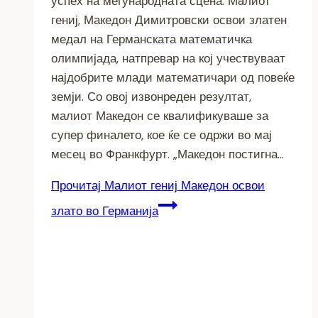
успех на меѓународната сцена. Мaлиот
гениј, Македон Димитровски освои златен
медал на Германската математичка
олимпијада, натпревар на кој учествуваат
најдобрите млади математичари од повеќе
земји. Со овој извонреден резултат,
малиот Македон се квалификуваше за
супер финалето, кое ќе се одржи во мај
месец во Франкфурт. „Македон постигна…
Прочитај
Малиот гениј Македон освои
злато во Германија