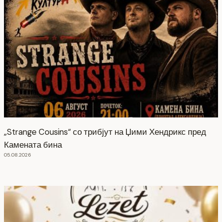
„Strange Cousins“ со трибјут на Џими Хендрикс пред
Камената бина
05.08.2026