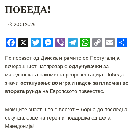
ПОБЕДА!
20.01.2026
F
X
T
M
Vi
T
W
C
E
S
a
wi
e
b
el
h
o
m
h
По поразот од Данска и ремито со Португалија,
c
tt
ss
er
e
at
p
ai
ar
вечерашниот натпревар е
одлучувачки
за
e
er
e
gr
s
y
l
e
македонската ракометна репрезентација. Победа
b
n
a
A
Li
значи
останување во игра и надеж за пласман во
o
g
m
p
n
втората рунда
на Европското првенство.
o
er
p
k
k
Момците знаат што е влогот – борба до последна
секунда, срце на терен и поддршка од цела
Македонија!