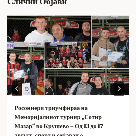
Слични Објави
Росониери триумфираа на
Меморијалниот турнир „Сотир
Мазар“ во Крушево – Од 13 до 17
август, спорт и сеќавање