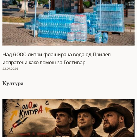
Над 6.000 литри флаширана вода од Прилеп
испратени како помош за Гостивар
23.07.2026
Култура