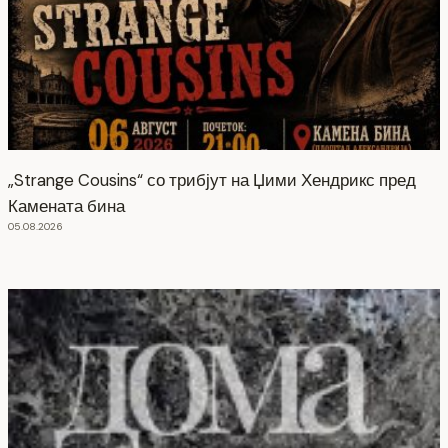
„Strange Cousins“ со трибјут на Џими Хендрикс пред
Камената бина
05.08.2026