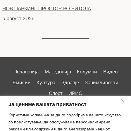
Интервју со кандидати за Надзорен одбор кои
продолжуваат во втора фаза ЈКП Водовод
4 август 2026
Пелагонија
Македонија
Колумни
Видео
Емисии
Култура
Здравје
Занимливости
Спорт
ИРИС
Ја цениме вашата приватност
Користиме колачиња за да го подобриме вашето искуство
со прелистување, да опслужуваме персонализирани
реклами или содржини и да го анализираме нашиот