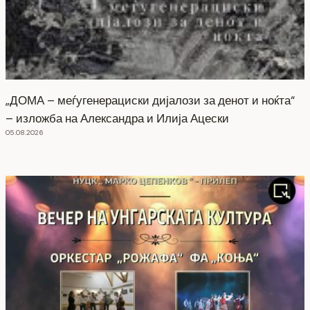
„ДОМА – меѓугенерациски дијалози за денот и ноќта“
– изложба на Александра и Илија Ацески
05.08.2026