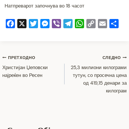
Натпреварот започнува во 18 часот
F
X
T
M
Vi
T
W
C
E
S
a
wi
e
b
el
h
o
m
h
c
tt
ss
er
e
at
p
ai
ar
e
er
e
gr
s
y
l
e
Навигација
b
n
a
A
Li
ПРЕТХОДНО
СЛЕДНО
o
g
m
p
n
Христијан Џеповски
25,3 милиони килограми
на
најреќен во Ресен
тутун, со просечна цена
o
er
p
k
напис
од 419,15 денари за
k
килограм