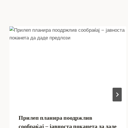
Прилеп планира поодржлив
сообраќај – јавноста поканета да даде