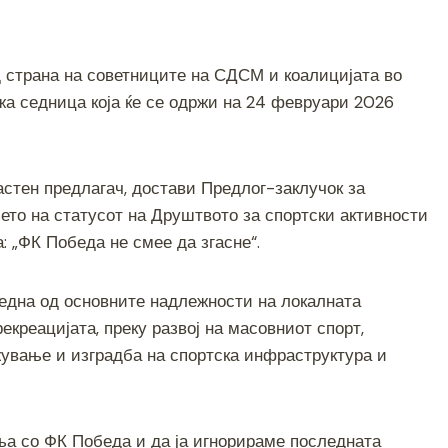
S
h
 страна на советниците на СДСМ и коалицијата во
ar
жа седница која ќе се одржи на 24 февруари 2026
e
астен предлагач, достави Предлог-заклучок за
то на статусот на Друштвото за спортски активности
: „ФК Победа не смее да згасне“.
 една од основните надлежности на локалната
екреацијата, преку развој на масовниот спорт,
ување и изградба на спортска инфраструктура и
ња со ФК Победа и да ја игнорираме последната