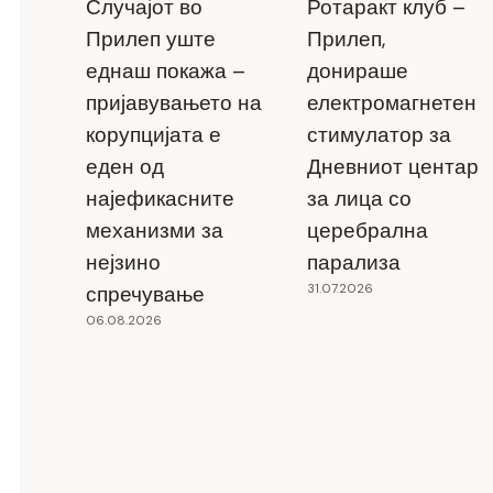
Случајот во
Ротаракт клуб –
Прилеп уште
Прилеп,
еднаш покажа –
донираше
пријавувањето на
електромагнетен
корупцијата е
стимулатор за
еден од
Дневниот центар
најефикасните
за лица со
механизми за
церебрална
нејзино
парализа
31.07.2026
спречување
06.08.2026