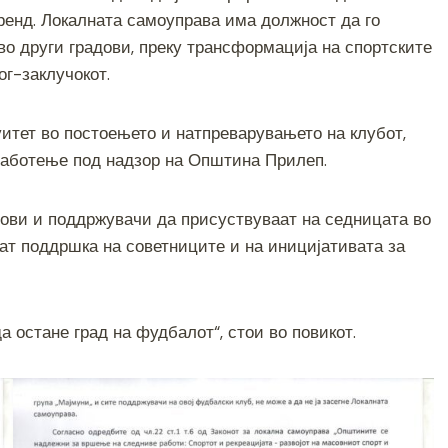
ренд. Локалната самоуправа има должност да го
во други градови, преку трансформација на спортските
ог-заклучокот.
итет во постоењето и натпреварувањето на клубот,
работење под надзор на Општина Прилеп.
нови и поддржувачи да присуствуваат на седницата во
ат поддршка на советниците и на иницијативата за
 остане град на фудбалот“, стои во повикот.