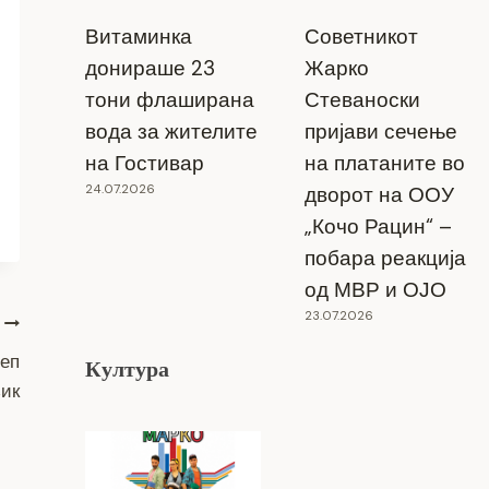
Витаминка
Советникот
донираше 23
Жарко
тони флаширана
Стеваноски
вода за жителите
пријави сечење
на Гостивар
на платаните во
24.07.2026
дворот на ООУ
„Кочо Рацин“ –
побара реакција
од МВР и ОЈО
23.07.2026
леп
Култура
зик