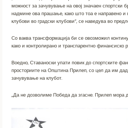
можност за зачувување на овој значаен спортски б
надмине ова прашање, како што тоа е направено и 
клубови во градски клубови“, се наведува во предл
Со ваква трансформација би се овозможил контину
како и контролирано и транспарентно финансиско 
Воедно, Ставаноски упати повик до спортските фа
просториите на Општина Прилеп, со цел да им дад
зачувување на клубот.
„Да не дозволиме Победа да згасне. Прилеп мора да