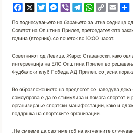
F
X
T
M
Vi
T
W
C
E
a
wi
e
b
el
h
o
m
По поднесувањето на барањето за итна седница од
c
tt
ss
er
e
at
p
ai
Советот на Општина Прилеп, претседателката зака
e
er
e
gr
s
y
l
година (вторник), со почеток во 10:00 часот.
b
n
a
A
Li
o
g
m
p
n
Советникот од Левица, Жарко Ставаноски, како овл
o
er
p
k
интервенција на ЕЛС Општина Прилеп во решавање
k
Фудбалски клуб Победа АД Прилеп, со јасна порака
Во образложението на предлогот се наведува дека
самоуправа е да го стимулира и помага спортот и р
организирање спортски манифестации, како и одрж
поддршка на спортските организации.
„Не смееме да свртиме грб на актуелните случува