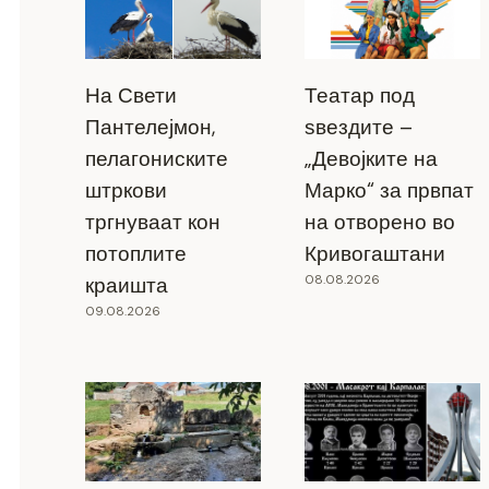
На Свети
Театар под
Пантелејмон,
ѕвездите –
пелагониските
„Девојките на
штркови
Марко“ за првпат
тргнуваат кон
на отворено во
потоплите
Кривогаштани
08.08.2026
краишта
09.08.2026