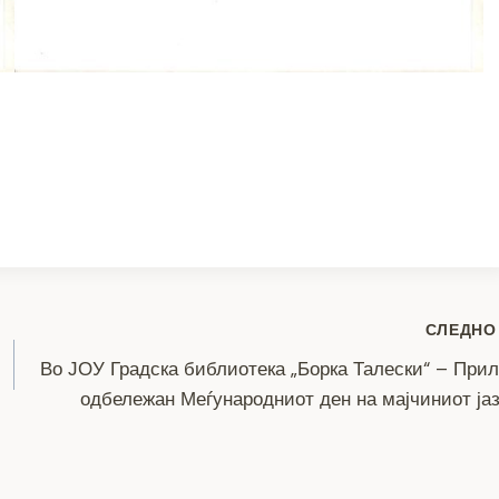
S
h
ar
e
СЛЕДНО
Во ЈОУ Градска библиотека „Борка Талески“ – При
одбележан Меѓународниот ден на мајчиниот ја