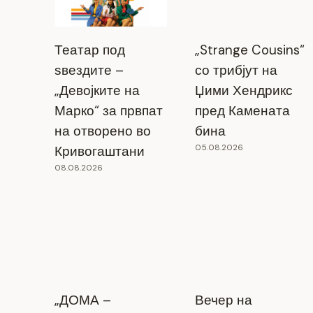
Театар под
„Strange Cousins“
ѕвездите –
со трибјут на
„Девојките на
Џими Хендрикс
Марко“ за првпат
пред Камената
на отворено во
бина
05.08.2026
Кривогаштани
08.08.2026
Откријте неодоливи зделки во
„ДОМА –
Вечер на
Прилепската чаршија – Outlet