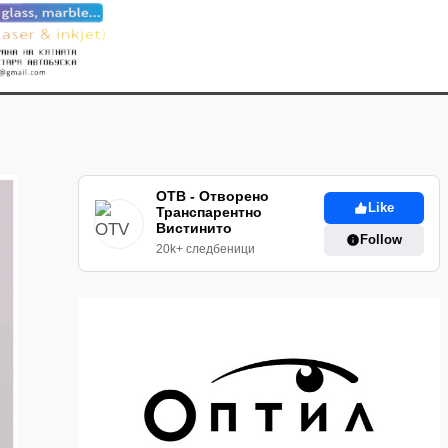
ОТВ - Отворено
Like
Транспарентно
Вистинито
Follow
20k+ следбеници