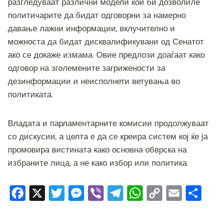
разгледуваат различни модели кои би дозволиле
политичарите да бидат одговорни за намерно
давање лажни информации, вклучително и
можноста да бидат дисквалификувани од Сенатот
ако се докаже измама. Овие предлози доаѓаат како
одговор на зголемените загрижености за
дезинформации и неисполнети ветувања во
политиката.
Владата и парламентарните комисии продолжуваат
со дискусии, а целта е да се креира систем кој ќе ја
промовира вистината како основна обврска на
избраните лица, а не како избор или политика.
F
X
T
M
Vi
T
W
C
E
S
a
wi
e
b
el
h
o
m
h