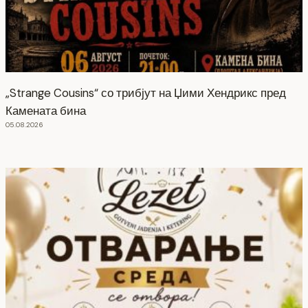
„Strange Cousins“ со трибјут на Џими Хендрикс пред
Камената бина
05.08.2026