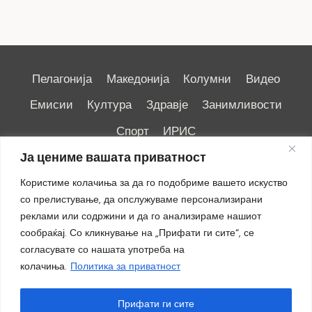
Пелагонија
Македонија
Колумни
Видео
Емисии
Култура
Здравје
Занимливости
Спорт
ИРИС
Ја цениме вашата приватност
Користиме колачиња за да го подобриме вашето искуство
со прелистување, да опслужуваме персонализирани
реклами или содржини и да го анализираме нашиот
Импресум
|
Маркетинг
сообраќај. Со кликнување на „Прифати ги сите“, се
согласувате со нашата употреба на
колачиња.
Политика за приватност
Прифати ги сите