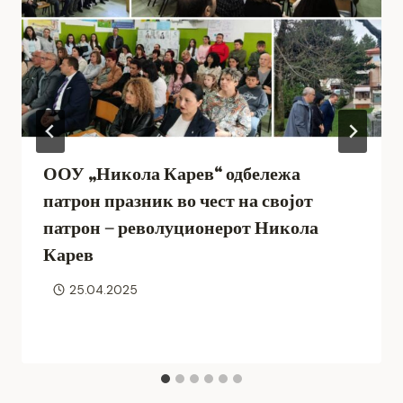
ООУ „Никола Карев“ одбележа
патрон празник во чест на својот
патрон – револуционерот Никола
Карев
25.04.2025