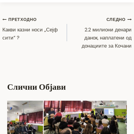
c
tt
ss
er
e
at
p
ai
ar
e
er
e
gr
s
y
l
e
Навигација
b
n
a
A
Li
ПРЕТХОДНО
СЛЕДНО
o
g
m
p
n
Какви казни носи „Сејф
2.2 милиони денари
на
сити“ ?
данок, наплатени од
o
er
p
k
напис
донациите за Кочани
k
Слични Објави