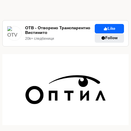
ОТВ - Отворено Транспарентно
Like
Вистинито
Follow
20k+ следбеници