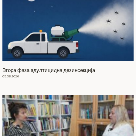
Втора фаза адултицидна дезинсекција
05.08.2026