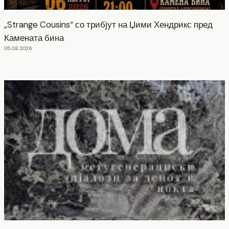
„Strange Cousins“ со трибјут на Џими Хендрикс пред
Камената бина
05.08.2026