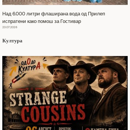
Над 6.000 литри флаширана вода од Прилеп
испратени како помош за Гостивар
23.07.2026
Култура