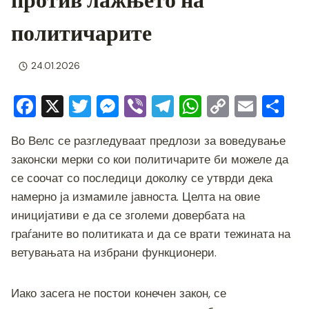
политичарите
24.01.2026
F
X
T
M
Vi
T
W
C
E
S
a
wi
e
b
el
h
o
m
h
Во Велс се разгледуваат предлози за воведување
c
tt
ss
er
e
at
p
ai
ar
законски мерки со кои политичарите би можеле да
e
er
e
gr
s
y
l
e
се соочат со последици доколку се утврди дека
b
n
a
A
Li
намерно ја измамиле јавноста. Целта на овие
o
g
m
p
n
иницијативи е да се зголеми довербата на
o
er
p
k
граѓаните во политиката и да се врати тежината на
ветувањата на избрани функционери.
k
Иако засега не постои конечен закон, се