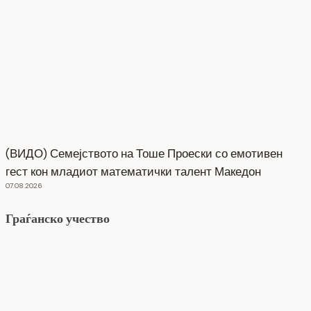
(ВИДО) Семејството на Тоше Проески со емотивен
гест кон младиот математички талент Македон
07.08.2026
Граѓанско учество