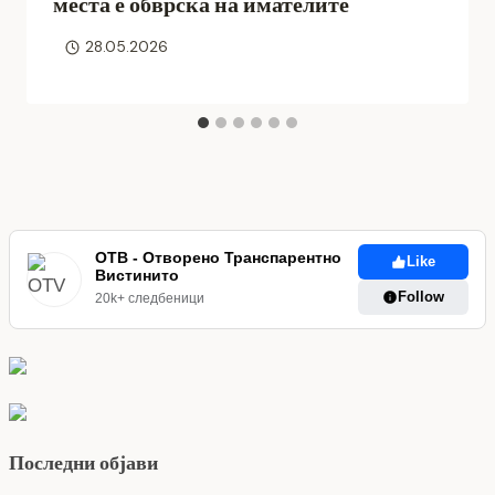
места е обврска на имателите
28.05.2026
ОТВ - Отворено Транспарентно
Like
Вистинито
Follow
20k+ следбеници
Последни објави