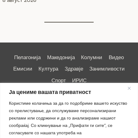
7 август 2026
Пелагонија
Македонија
Колумни
Видео
Емисии
Култура
Здравје
Занимливости
Спорт
ИРИС
Ја цениме вашата приватност
Користиме колачиња за да го подобриме вашето искуство
со прелистување, да опслужуваме персонализирани
реклами или содржини и да го анализираме нашиот
Импресум
|
Маркетинг
сообраќај. Со кликнување на „Прифати ги сите“, се
согласувате со нашата употреба на