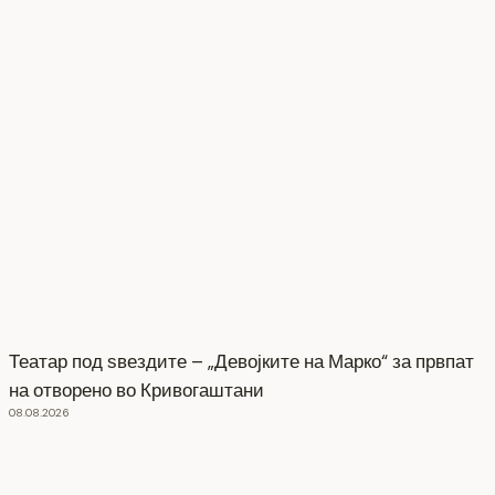
Театар под ѕвездите – „Девојките на Марко“ за првпат
на отворено во Кривогаштани
08.08.2026