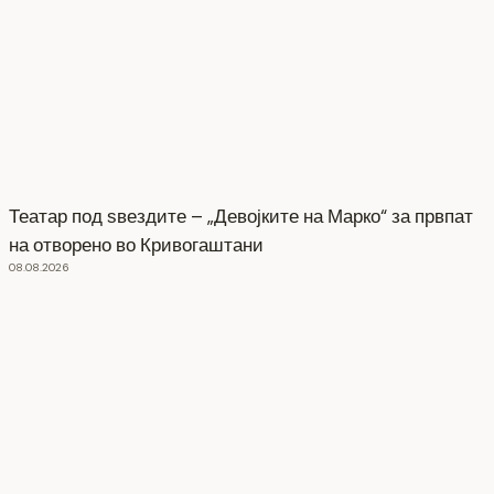
Театар под ѕвездите – „Девојките на Марко“ за првпат
на отворено во Кривогаштани
08.08.2026