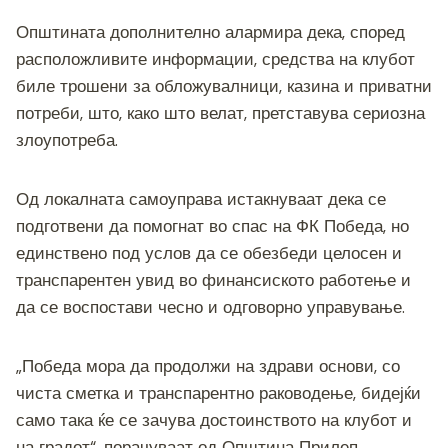
Општината дополнително алармира дека, според
расположливите информации, средства на клубот
биле трошени за обложувалници, казина и приватни
потреби, што, како што велат, претставува сериозна
злоупотреба.
Од локалната самоуправа истакнуваат дека се
подготвени да помогнат во спас на ФК Победа, но
единствено под услов да се обезбеди целосен и
транспарентен увид во финансиското работење и
да се воспостави чесно и одговорно управување.
„Победа мора да продолжи на здрави основи, со
чиста сметка и транспарентно раководење, бидејќи
само така ќе се зачува достоинството на клубот и
на градот“, порачуваат од Општина Прилеп.