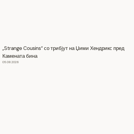
„Strange Cousins“ со трибјут на Џими Хендрикс пред
Камената бина
05.08.2026