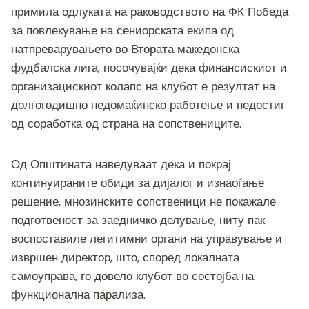
c
tt
ss
er
e
at
p
ai
ar
примила одлуката на раководството на ФК Победа
e
er
e
gr
s
y
l
e
за повлекување на сениорската екипа од
b
n
a
A
Li
натпреварувањето во Втората македонска
o
g
m
p
n
фудбалска лига, посочувајќи дека финансискиот и
o
er
p
k
организацискиот колапс на клубот е резултат на
долгогодишно недомаќинско работење и недостиг
k
од соработка од страна на сопствениците.
Од Општината наведуваат дека и покрај
континуираните обиди за дијалог и изнаоѓање
решение, мнозинските сопственици не покажале
подготвеност за заедничко делување, ниту пак
воспоставиле легитимни органи на управување и
извршен директор, што, според локалната
самоуправа, го довело клубот во состојба на
функционална парализа.