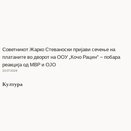
Советникот Жарко Стеваноски пријави сечење на
платаните во дворот на ООУ „Кочо Рацин“ – побара
реакција од МВР и ОЈО
23.07.2026
Култура