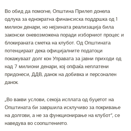
Во обид да помогне, Општина Прилеп донела
одлука за еднократна финансиска поддршка од 1
милион денари, но нејзината реализација била
законски оневозможена поради изборниот процес и
блокираната сметка на клубот. Од Општината
потенцираат дека официјалните податоци
покажуваат долг кон Управата за јавни приходи од
над 7 милиони денари, кој опфаќа неплатени
придонеси, ДДВ, данок на добивка и персонален
данок.
„Во вакви услови, секоја исплата од буџетот на
Општината би завршила исклучиво за покривање
на долгови, а не за функционирање на клубот“, се
наведува во соопштението.