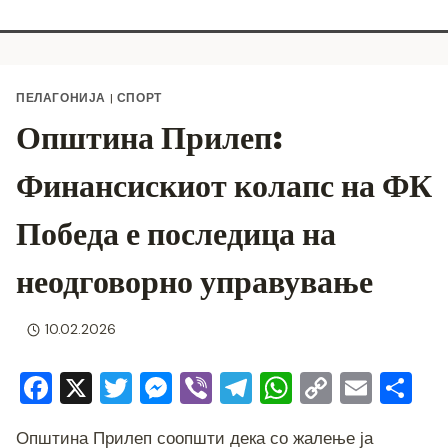
ПЕЛАГОНИЈА
|
СПОРТ
Општина Прилеп:
Финансискиот колапс на ФК
Победа е последица на
неодговорно управување
10.02.2026
F
X
T
M
Vi
T
W
C
E
S
a
wi
e
b
el
h
o
m
h
Општина Прилеп соопшти дека со жалење ја