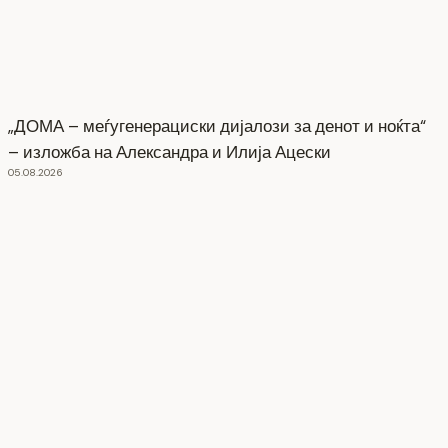
„ДОМА – меѓугенерациски дијалози за денот и ноќта“
– изложба на Александра и Илија Ацески
05.08.2026