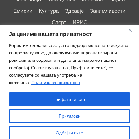
Емисии
Култура
Здравје
Занимливости
Спорт
ИРИС
Ја цениме вашата приватност
Користиме колачиња за да го подобриме вашето искуство
со прелистување, да опслужуваме персонализирани
реклами или содржини и да го анализираме нашиот
Импресум
|
Маркетинг
сообраќај. Со кликнување на „Прифати ги сите“, се
согласувате со нашата употреба на
колачиња.
Политика за приватност
Прифати ги сите
Прилагоди
© 2018 - 2026 ОТВ
Одбиј ги сите