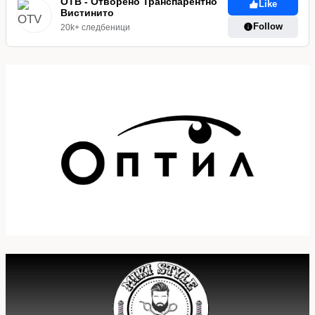
ОТВ - Отворено Транспарентно
Like
Вистинито
Follow
20k+ следбеници