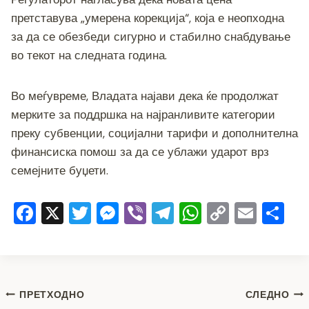
претставува „умерена корекција“, која е неопходна
за да се обезбеди сигурно и стабилно снабдување
во текот на следната година.
Во меѓувреме, Владата најави дека ќе продолжат
мерките за поддршка на најранливите категории
преку субвенции, социјални тарифи и дополнителна
финансиска помош за да се ублажи ударот врз
семејните буџети.
F
X
T
M
Vi
T
W
C
E
S
a
wi
e
b
el
h
o
m
h
c
tt
ss
er
e
at
p
ai
ar
e
er
e
gr
s
y
l
e
Навигација
b
n
a
A
Li
ПРЕТХОДНО
СЛЕДНО