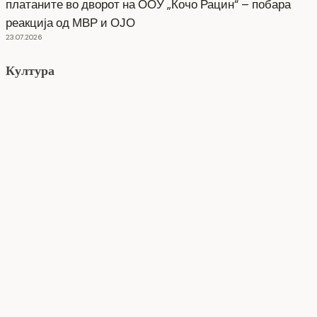
платаните во дворот на ООУ „Кочо Рацин“ – побара
реакција од МВР и ОЈО
23.07.2026
Култура