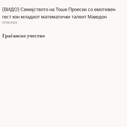
(ВИДО) Семејството на Тоше Проески со емотивен
гест кон младиот математички талент Македон
07.08.2026
Граѓанско учество