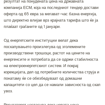
o
g
m
p
n
резултат на понудената цена на државната
o
er
p
k
компанија ЕСМ, која на последниот тендер достави
оферта од 65 евра за мегават-час базна енергија,
k
што директно влијае врз крајната тарифа што ќе ја
плаќаат граѓаните од 1 јануари.
Од енергетските институции велат дека
поскапувањето произлегува од зголемените
производствени трошоци, растот на цените на
енергенсите и потребата да се одржи стабилноста
на електроенергетскиот систем. И покрај
корекцијата, дел од потребните количества струја и
понатаму ќе се обезбедуваат од домашни
капацитети со цел да се намали зависноста од скап
увоз.
Регулаторот нагласува дека новата цена