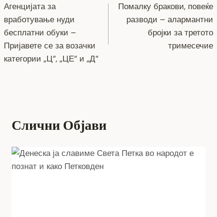
o
g
m
p
n
Агенцијата за
Помалку бракови, повеќе
на
вработување нуди
разводи – алармантни
o
er
p
k
напис
бесплатни обуки –
бројки за третото
k
Пријавете се за возачки
тримесечие
категории „Ц“, „ЦЕ“ и „Д“
Слични Објави