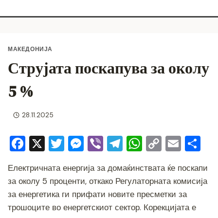
МАКЕДОНИЈА
Струјата поскапува за околу
5 %
28.11.2025
F
X
T
M
Vi
T
W
C
E
S
a
wi
e
b
el
h
o
m
h
Електричната енергија за домаќинствата ќе поскапи
c
tt
ss
er
e
at
p
ai
ar
за околу 5 проценти, откако Регулаторната комисија
e
er
e
gr
s
y
l
e
за енергетика ги прифати новите пресметки за
b
n
a
A
Li
трошоците во енергетскиот сектор. Корекцијата е