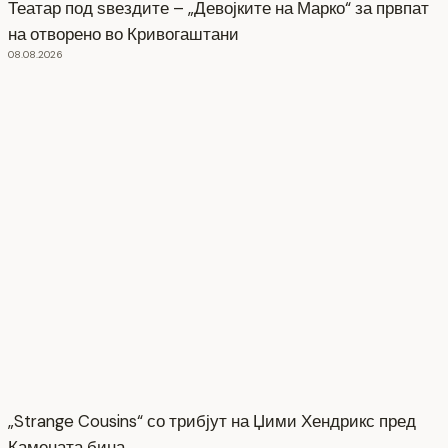
Театар под ѕвездите – „Девојките на Марко“ за првпат
на отворено во Кривогаштани
08.08.2026
„Strange Cousins“ со трибјут на Џими Хендрикс пред
Камената бина