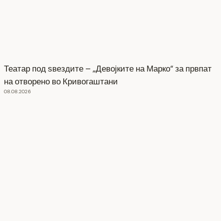
Театар под ѕвездите – „Девојките на Марко“ за првпат
на отворено во Кривогаштани
08.08.2026