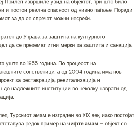
зеј Прилеп извршиле увид на објектот, при што било
ни и постои реална опасност од нивно паѓање. Поради
амот за да се спречат можни несреќи.
спратен до Управа за заштита на културното
 цел да се преземат итни мерки за заштита и санација.
та уште во 1955 година. По процесот на
ранешните сопственици, а од 2004 година има нов
роект за реставрација, ревитализација и
н до надлежните институции во неколку наврати од
ација.
п, Турскиот амам е изграден во XIX век, иако постојат
претставува редок пример на
чифте амам
– објект со