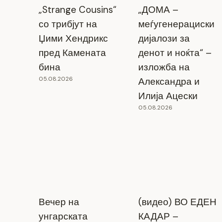
„Strange Cousins“
„ДОМА –
со трибјут на
меѓугенерациски
Џими Хендрикс
дијалози за
пред Камената
денот и ноќта“ –
бина
изложба на
05.08.2026
Александра и
Илија Ацески
05.08.2026
Вечер на
(видео) ВО ЕДЕН
унгарската
КАДАР –