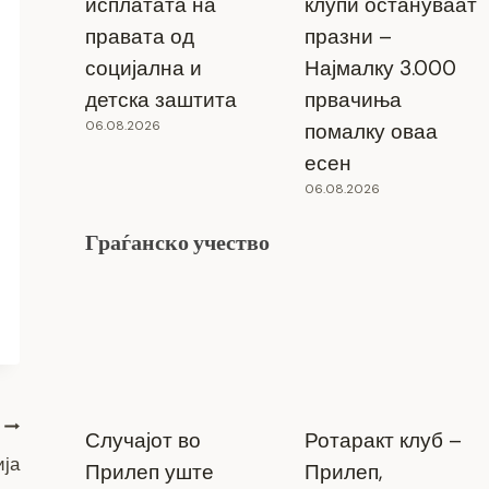
исплатата на
клупи остануваат
правата од
празни –
социјална и
Најмалку 3.000
детска заштита
првачиња
06.08.2026
помалку оваа
есен
06.08.2026
Граѓанско учество
Случајот во
Ротаракт клуб –
ија
Прилеп уште
Прилеп,