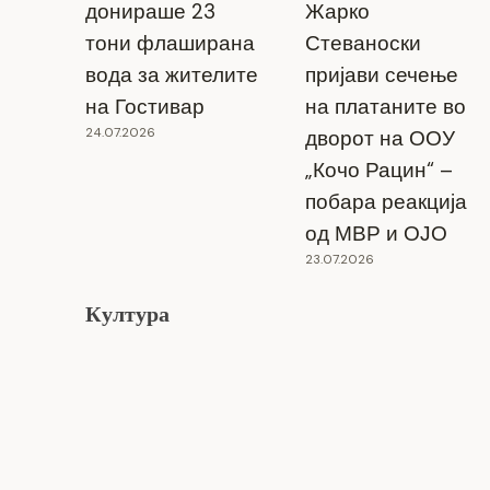
донираше 23
Жарко
тони флаширана
Стеваноски
вода за жителите
пријави сечење
на Гостивар
на платаните во
24.07.2026
дворот на ООУ
„Кочо Рацин“ –
побара реакција
од МВР и ОЈО
23.07.2026
Култура