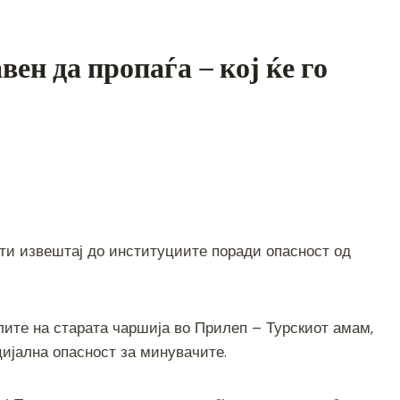
ен да пропаѓа – кој ќе го
S
h
рати извештај до институциите поради опасност од
ar
e
лите на старата чаршија во Прилеп – Турскиот амам,
цијална опасност за минувачите.