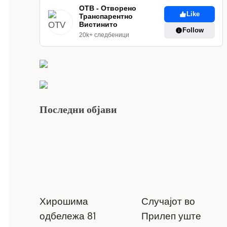
ОТВ - Отворено
Like
Транспарентно
Вистинито
Follow
20k+ следбеници
Последни објави
Хирошима
Случајот во
одбележа 81
Прилеп уште