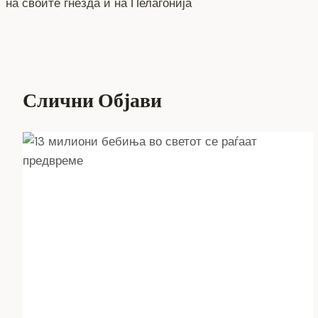
o
er
p
k
на своите гнезда и на Пелагонија
напис
k
Слични Објави