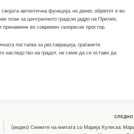
својата автентична функција, но денес објектот е во
ки план за централното градско јадро на Прилеп,
се пренамени во современ галериски простор.
чната постапка за реставрација, граѓаните
то наследство на градот, не смее да се остави да
S
h
ar
e
СЛЕДНО
(видео) Сенките на книгата со Марија Кулеска: Мар