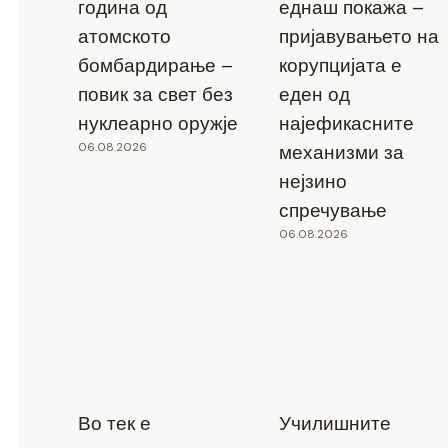
година од
еднаш покажа –
атомското
пријавувањето на
бомбардирање –
корупцијата е
повик за свет без
еден од
нуклеарно оружје
најефикасните
06.08.2026
механизми за
нејзино
спречување
06.08.2026
Во тек е
Училишните