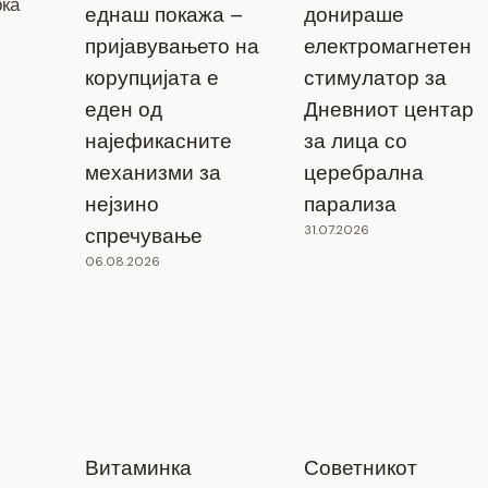
рка
еднаш покажа –
донираше
пријавувањето на
електромагнетен
корупцијата е
стимулатор за
еден од
Дневниот центар
најефикасните
за лица со
механизми за
церебрална
нејзино
парализа
31.07.2026
спречување
06.08.2026
Витаминка
Советникот