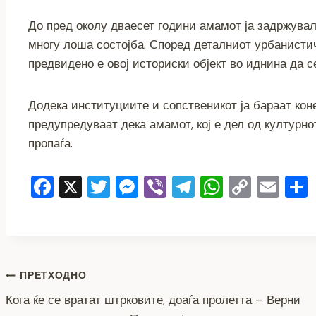
До пред околу дваесет години амамот ја задржувал 
многу лоша состојба. Според деталниот урбанистич
предвидено е овој историски објект во иднина да 
Додека институциите и сопственикот ја бараат коне
предупредуваат дека амамот, кој е дел од културно
пропаѓа.
F
X
T
M
Vi
T
W
C
E
a
wi
e
b
el
h
o
m
c
tt
ss
er
e
at
p
ai
e
er
e
gr
s
y
l
b
n
a
A
Li
Навигација
ПРЕТХОДНО
o
g
m
p
n
Кога ќе се вратат штрковите, доаѓа пролетта – Верни
на