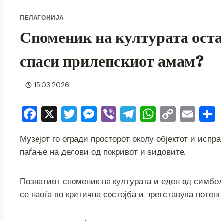
ПЕЛАГОНИЈА
Споменик на културата остав
спаси прилепскиот амам?
15.03.2026
F
X
T
M
Vi
T
W
C
E
a
wi
e
b
el
h
o
m
Музејот го огради просторот околу објектот и исп
c
tt
ss
er
e
at
p
ai
паѓање на делови од покривот и ѕидовите.
e
er
e
gr
s
y
l
b
n
a
A
Li
Познатиот споменик на културата и еден од симбо
o
g
m
p
n
се наоѓа во критична состојба и претставува потен
o
er
p
k