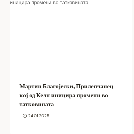
Мартин Благојески, Прилепчанец
кој од Келн иницира промени во
татковината
24.01.2025