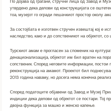
k
По дојава од граѓани, стручни лица од Завод и Му
утврдено дека делови од конструкцијата се оштете
тоа, музејот го огради пешачкиот простор околу ам
За состојбата е изготвен стручен извештај кој е и
наследство, како и до сопственикот на објектот, со
Турскиот амам е прогласен за споменик на култура
денационализација, објектот им бил вратен на по
сопственик. Според неговите информации, постои п
реконструкција на амамот. Проектот бил поднесува
2013 година наваму, но досега нема конечна реализ
Според податоците објавени од Завод и Музеј Приле
индиции дека делови од објектот се постари. Тој 
двојна функција за машко и женско капење.