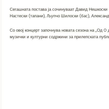
Сегашната постава ја сочинуваат Давид Нешкоски (
Настески (тапани), Љупчо Шилоски (бас), Александр
Со овој концерт започнува новата сезона на „Од 0 д
музички и културни содржини за прилепската публ