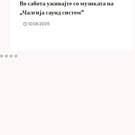
Во сабота уживајте со музиката на
„Чалгија саунд систем“
10.06.2025