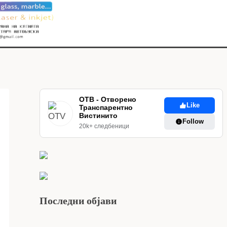
ОТВ - Отворено
Like
Транспарентно
Вистинито
Follow
20k+ следбеници
Последни објави