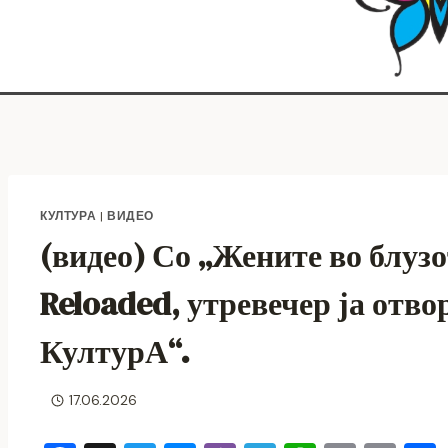
КУЛТУРА
|
ВИДЕО
(видео) Со „Жените во блузо
Reloaded, утревечер ја отвор
КултурА“.
17.06.2026