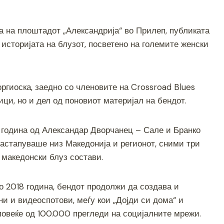
S
h
ина на плоштадот „Александрија“ во Прилеп, публиката
ar
историјата на блузот, посветено на големите женски
e
ргиоска, заедно со членовите на Crossroad Blues
ци, но и дел од поновиот материјал на бендот.
7 година од Александар Дворчанец – Сале и Бранко
астапуваше низ Македонија и регионот, сними три
 македонски блуз состави.
 2018 година, бендот продолжи да создава и
ни и видеоспотови, меѓу кои „Дојди си дома“ и
 повеќе од 100.000 прегледи на социјалните мрежи.