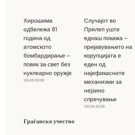
Хирошима
Случајот во
одбележа 81
Прилеп уште
година од
еднаш покажа –
атомското
пријавувањето на
бомбардирање –
корупцијата е
повик за свет без
еден од
нуклеарно оружје
најефикасните
06.08.2026
механизми за
нејзино
спречување
06.08.2026
Граѓанско учество