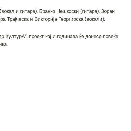
вокал и гитара), Бранко Нешкоски (гитара), Зоран
а Трајческа и Викторија Георгиоска (вокали).
о КултурА“, проект кој и годинава ќе донесе повеќе
ика.