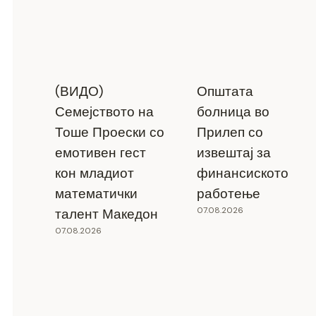
(ВИДО)
Општата
Семејството на
болница во
Тоше Проески со
Прилеп со
емотивен гест
извештај за
кон младиот
финансиското
математички
работење
07.08.2026
талент Македон
07.08.2026