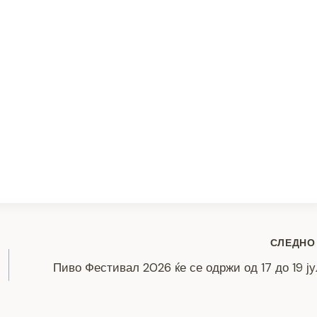
S
h
ar
e
СЛЕДНО
Пиво Фестивал 2026 ќе се одржи од 17 до 19 ј