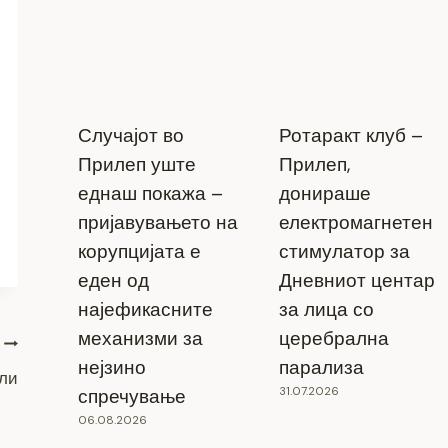
Случајот во
Ротаракт клуб –
Прилеп уште
Прилеп,
еднаш покажа –
донираше
пријавувањето на
електромагнетен
корупцијата е
стимулатор за
еден од
Дневниот центар
најефикасните
за лица со
механизми за
церебрална
нејзино
парализа
ули
31.07.2026
спречување
06.08.2026