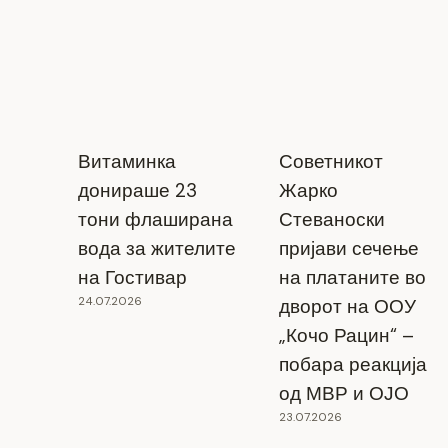
Витаминка
Советникот
донираше 23
Жарко
тони флаширана
Стеваноски
вода за жителите
пријави сечење
на Гостивар
на платаните во
24.07.2026
дворот на ООУ
„Кочо Рацин“ –
побара реакција
од МВР и ОЈО
23.07.2026