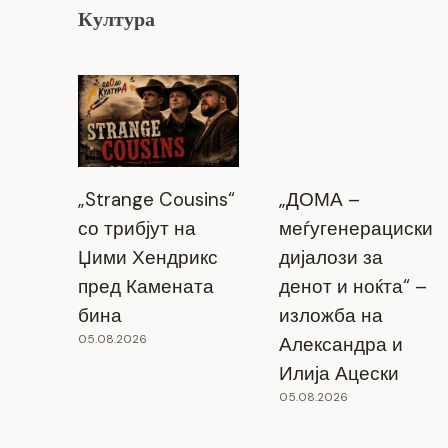
Танцово студио „Зодијак “ со награда
Култура
за најдобра детска претстава на ДАФ
Кочани
24.10.2025
„Strange Cousins“
„ДОМА –
со трибјут на
меѓугенерациски
Џими Хендрикс
дијалози за
пред Камената
денот и ноќта“ –
бина
изложба на
05.08.2026
Александра и
Илија Ацески
05.08.2026