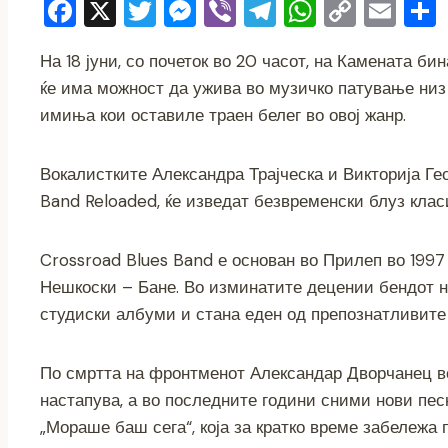
F
X
T
M
Vi
T
W
C
E
a
wi
e
b
el
h
o
m
На 18 јуни, со почеток во 20 часот, на Камената б
c
tt
ss
er
e
at
p
ai
ќе има можност да ужива во музичко патување низ 
e
er
e
gr
s
y
l
имиња кои оставиле траен белег во овој жанр.
b
n
a
A
Li
o
g
m
p
n
Вокалистките Александра Трајческа и Викторија Гео
o
er
p
k
Band Reloaded, ќе изведат безвременски блуз класи
k
Crossroad Blues Band е основан во Прилеп во 199
Нешкоски – Бане. Во изминатите децении бендот н
студиски албуми и стана еден од препознатливите
По смртта на фронтменот Александар Дворчанец во
настапува, а во последните години сними нови пес
„Мораше баш сега“, која за кратко време забележа