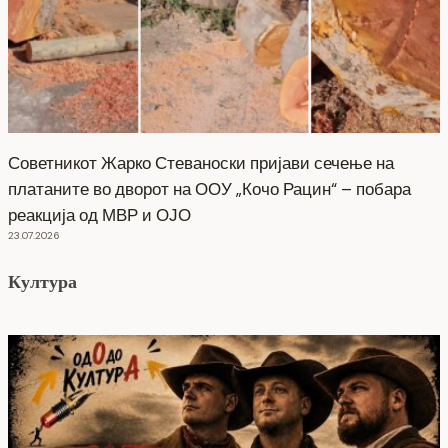
Советникот Жарко Стеваноски пријави сечење на
платаните во дворот на ООУ „Кочо Рацин“ – побара
реакција од МВР и ОЈО
23.07.2026
Култура