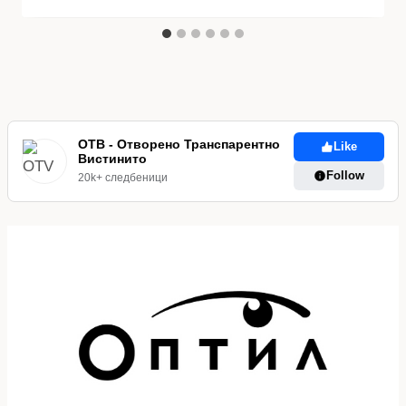
ОТВ - Отворено Транспарентно
Like
Вистинито
Follow
20k+ следбеници