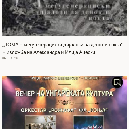
„ДОМА – меѓугенерациски дијалози за денот и ноќта“
– изложба на Александра и Илија Ацески
05.08.2026