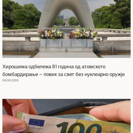
Хирошима одбележа 81 година од атомското
бомбардирање – повик за свет без нуклеарно оружје
06.08.2026