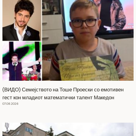
(ВИДО) Семејството на Тоше Проески со емотивен
гест кон младиот математички талент Македон
07.08.2026