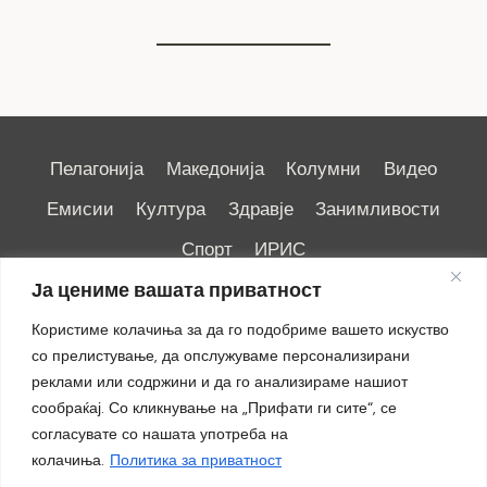
Пелагонија
Македонија
Колумни
Видео
Емисии
Култура
Здравје
Занимливости
Спорт
ИРИС
Ја цениме вашата приватност
Користиме колачиња за да го подобриме вашето искуство
со прелистување, да опслужуваме персонализирани
реклами или содржини и да го анализираме нашиот
Импресум
|
Маркетинг
сообраќај. Со кликнување на „Прифати ги сите“, се
согласувате со нашата употреба на
колачиња.
Политика за приватност