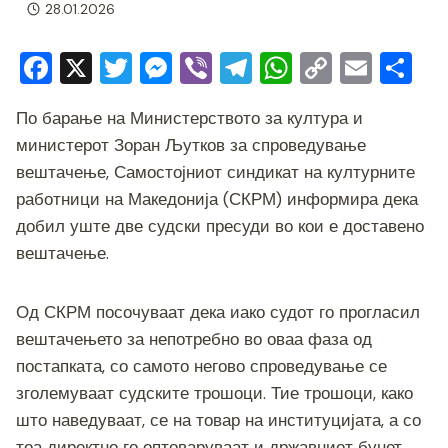
28.01.2026
F
X
T
M
Vi
T
W
C
E
S
a
wi
e
b
el
h
o
m
h
По барање на Министерството за култура и
c
tt
ss
er
e
at
p
ai
ar
министерот Зоран Љутков за спроведување
e
er
e
gr
s
y
l
e
вештачење, Самостојниот синдикат на културните
b
n
a
A
Li
работници на Македонија (СКРМ) информира дека
o
g
m
p
n
добил уште две судски пресуди во кои е доставено
o
er
p
k
вештачење.
k
Од СКРМ посочуваат дека иако судот го прогласил
вештачењето за непотребно во оваа фаза од
постапката, со самото негово спроведување се
зголемуваат судските трошоци. Тие трошоци, како
што наведуваат, се на товар на институцијата, а со
тоа директно го оптоваруваат и државниот буџет.