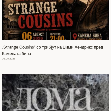
„Strange Cousins“ со трибјут на Џими Хендрикс пред
Камената бина
05.08.2026