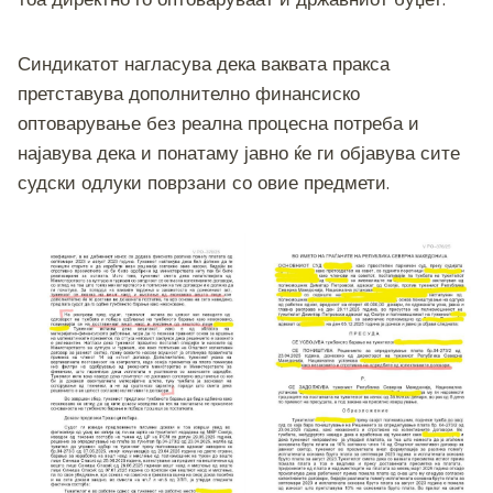
Синдикатот нагласува дека ваквата пракса
претставува дополнително финансиско
оптоварување без реална процесна потреба и
најавува дека и понатаму јавно ќе ги објавува сите
судски одлуки поврзани со овие предмети.