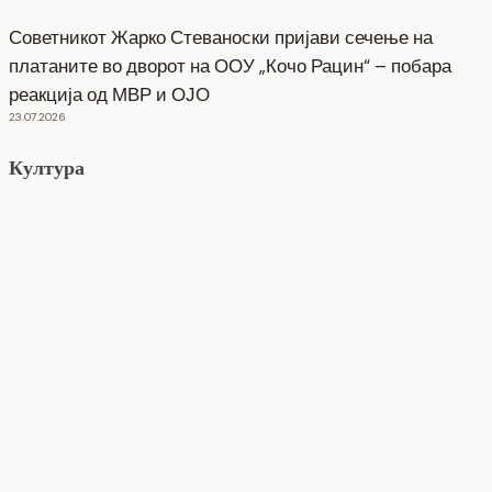
Советникот Жарко Стеваноски пријави сечење на
платаните во дворот на ООУ „Кочо Рацин“ – побара
реакција од МВР и ОЈО
23.07.2026
Култура