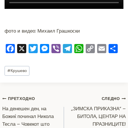
фото и видео: Михаил Грашкоски
F
X
T
M
Vi
T
W
C
E
S
a
wi
e
b
el
h
o
m
h
c
tt
ss
er
e
at
p
ai
ar
Post
#
Крушево
e
er
e
gr
s
y
l
e
Tags:
b
n
a
A
Li
o
g
m
p
n
Навигација
ПРЕТХОДНО
СЛЕДНО
o
er
p
k
На денешен ден, на
„ЗИМСКА ПРИКАЗНА“ –
k
на
Божиќ починал Никола
БИТОЛА, ЦЕНТАР НА
напис
Тесла – Човекот што
ПРАЗНИЦИТЕ!