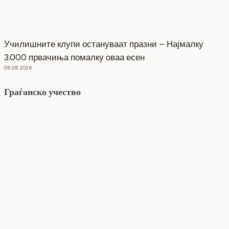
Училишните клупи остануваат празни – Најмалку
3.000 првачиња помалку оваа есен
06.08.2026
Граѓанско учество