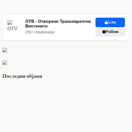
ОТВ - Отворено Транспарентно
Like
Вистинито
Follow
20k+ следбеници
Последни објави