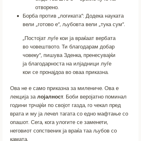
отворено.
Борба против „логиката“: Додека науката
вели „готово е“, љубовта вели „тука сум“.
„Постојат луѓе кои ја враќаат вербата
во човештвото. Ти благодарам добар
човеку“, пишува Зденка, пренесувајќи
ја благодарноста на илјадници луѓе
кои се пронајдоа во оваа приказна.
Ова не е само приказна за милениче. Ова е
лекција за
лојалност
. Боби веројатно поминал
години трчајќи по својот газда, го чекал пред
врата и му ја лечел тагата со едно мафтање со
опашот. Сега, кога улогите се заменети,
неговиот сопственик ја враќа таа љубов со
камата.