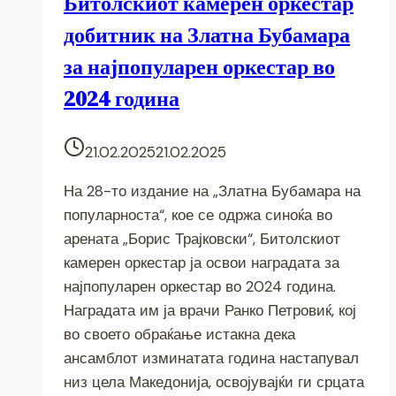
Битолскиот камерен оркестар
добитник на Златна Бубамара
за најпопуларен оркестар во
2024 година
21.02.2025
21.02.2025
На 28-то издание на „Златна Бубамара на
популарноста“, кое се одржа синоќа во
арената „Борис Трајковски“, Битолскиот
камерен оркестар ја освои наградата за
најпопуларен оркестар во 2024 година.
Наградата им ја врачи Ранко Петровиќ, кој
во своето обраќање истакна дека
ансамблот изминатата година настапувал
низ цела Македонија, освојувајќи ги срцата