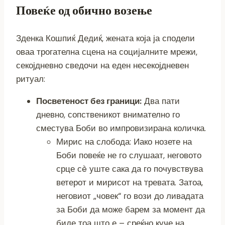
Повеќе од обично возење
Зденка Кошпиќ Дедиќ, жената која ја сподели
оваа трогателна сцена на социјалните мрежи,
секојдневно сведочи на еден несекојдневен
ритуал:
Посветеност без граници:
Два пати
дневно, сопственикот внимателно го
сместува Боби во импровизирана количка.
Мирис на слобода: Иако нозете на
Боби повеќе не го слушаат, неговото
срце сè уште сака да го почувствува
ветерот и мирисот на тревата. Затоа,
неговиот „човек“ го вози до ливадата
за Боби да може барем за момент да
биде тоа што е – среќно куче на