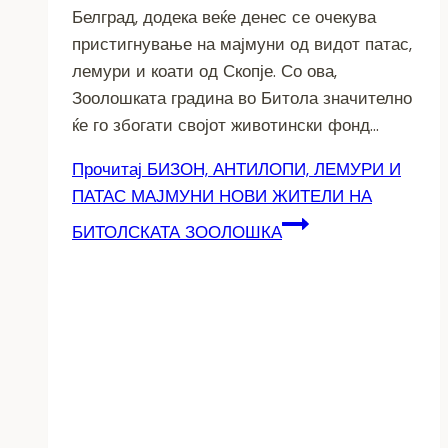
Белград, додека веќе денес се очекува
пристигнување на мајмуни од видот патас,
лемури и коати од Скопје. Со ова,
Зоолошката градина во Битола значително
ќе го збогати својот животински фонд…
Прочитај
БИЗОН, АНТИЛОПИ, ЛЕМУРИ И
ПАТАС МАЈМУНИ НОВИ ЖИТЕЛИ НА
БИТОЛСКАТА ЗООЛОШКА