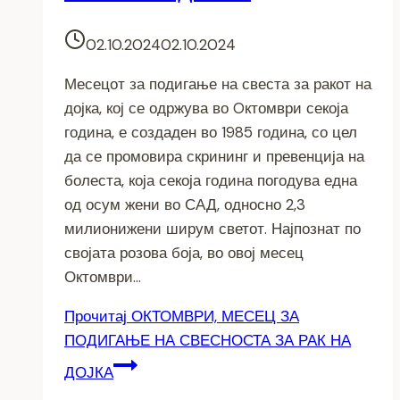
02.10.2024
02.10.2024
Месецот за подигање на свеста за ракот на
дојка, кој се одржува во Oктомври секоја
година, е создаден во 1985 година, со цел
да се промовира скрининг и превенција на
болеста, која секоја година погодува една
од осум жени во САД, односно 2,3
милионижени ширум светот. Најпознат по
својата розова боја, во овој месец
Октомври…
Прочитај
ОКТОМВРИ, МЕСЕЦ ЗА
ПОДИГАЊЕ НА СВЕСНОСТА ЗА РАК НА
ДОЈКА