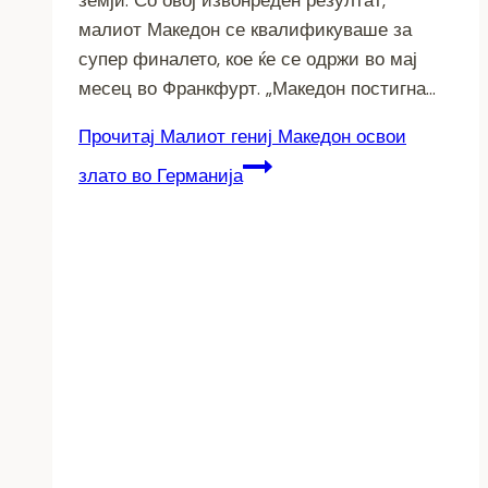
малиот Македон се квалификуваше за
супер финалето, кое ќе се одржи во мај
месец во Франкфурт. „Македон постигна…
Прочитај
Малиот гениј Македон освои
злато во Германија