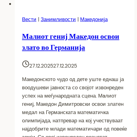
Вести
|
Занимливости
|
Македонија
Малиот гениј Македон освои
злато во Германија
27.12.2025
27.12.2025
Македонското чудо од дете уште еднаш ја
воодушеви јавноста со својот извонреден
успех на меѓународната сцена. Мaлиот
гениј, Македон Димитровски освои златен
медал на Германската математичка
олимпијада, натпревар на кој учествуваат
најдобрите млади математичари од повеќе
земји. Со овој извонреден резултат,