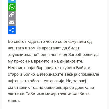
Telegram
WhatsApp
Copy
Link
Email
Share
Во светот каде што често се откажуваме од
нештата штом ќе престанат да бидат
„функционални“, еден човек од Загреб реши да
му пркоси на времето и на дијагнозите.
Неговиот најдобар пријател, кучето Боби, е
старо и болно. Ветеринарите веќе ја споменале
најтешката збор – еутаназија. Но, за овој
сопственик, тоа не беше опција сè додека во
очите на Боби има макар трошка желба за
живот.