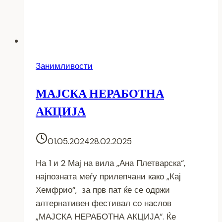
Занимливости
МАЈСКА НЕРАБОТНА
АКЦИЈА
01.05.2024
28.02.2025
На 1 и 2 Мај на вила „Ана Плетварска“,
најпозната меѓу прилепчани како „Кај
Хемфрио“, за прв пат ќе се одржи
алтернативен фестивал со наслов
„МАЈСКА НЕРАБОТНА АКЦИЈА“. Ќе