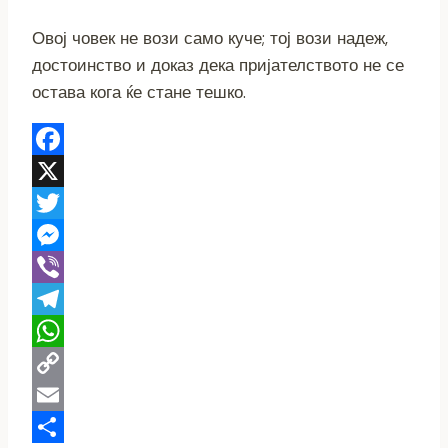
Овој човек не вози само куче; тој вози надеж,
достоинство и доказ дека пријателството не се
остава кога ќе стане тешко.
Facebook
X
Twitter
Messenger
Viber
Telegram
WhatsApp
Copy
Link
Email