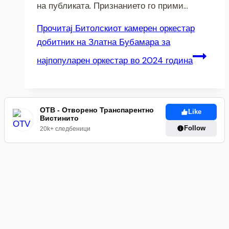
на публиката. Признанието го прими…
Прочитај
Битолскиот камерен оркестар
добитник на Златна Бубамара за
најпопуларен оркестар во 2024 година
ОТВ - Отворено Транспарентно
Like
Вистинито
Follow
20k+ следбеници