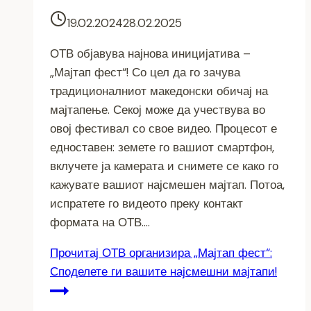
19.02.2024
28.02.2025
ОТВ објавува најнова иницијатива –
„Мајтап фест“! Со цел да го зачува
традиционалниот македонски обичај на
мајтапење. Секој може да учествува во
овој фестивал со свое видео. Процесот е
едноставен: земете го вашиот смартфон,
вклучете ја камерата и снимете се како го
кажувате вашиот најсмешен мајтап. Потоа,
испратете го видеото преку контакт
формата на ОТВ….
Прочитај
ОТВ организира „Мајтап фест“:
Споделете ги вашите најсмешни мајтапи!