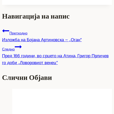
Share
Навигација на напис
Претходно
Изложба на Бојана Артиновска – „Оган“
Следно
Пред 166 години, во срцето на Атина, Григор Прличев
го доби „Ловоровиот венец“
Слични Објави