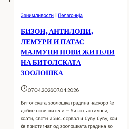
Занимливости
|
Пелагонија
БИЗОН, АНТИЛОПИ,
ЛЕМУРИ И ПАТАС
МАЈМУНИ НОВИ ЖИТЕЛИ
НА БИТОЛСКАТА
ЗООЛОШКА
07.04.2026
07.04.2026
Битолската зоолошка градина наскоро ќе
добие нови жители – бизон, антилопи,
коати, свети ибис, сервал и буву буву, кои
ќе пристигнат од зоолошката градина во