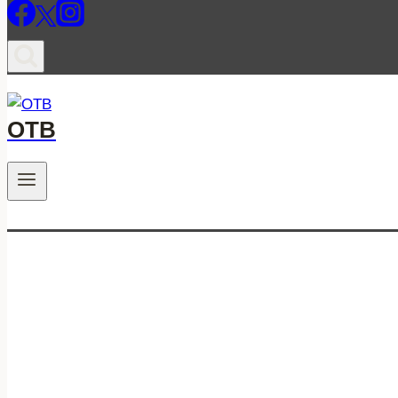
ОТВ
.