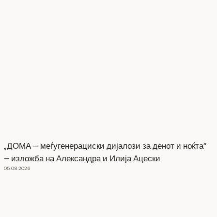
„ДОМА – меѓугенерациски дијалози за денот и ноќта“
– изложба на Александра и Илија Ацески
05.08.2026