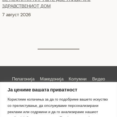
7 август 2026
НОВ ПАРКИНГ ПРОСТОР ВО ЦЕНТАРОТ НА ГРАДОТ
6 август 2026
Пелагонија
Македонија
Колумни
Видео
Емисии
Култура
Здравје
Занимливости
Ја цениме вашата приватност
Спорт
ИРИС
Користиме колачиња за да го подобриме вашето искуство
со прелистување, да опслужуваме персонализирани
реклами или содржини и да го анализираме нашиот