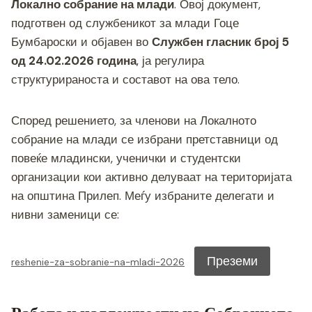
o
g
m
p
n
Локално собрание на млади
. Овој документ,
o
er
p
k
подготвен од службеникот за млади Гоце
Бумбароски и објавен во
Службен гласник број 5
k
од 24.02.2026 година
, ја регулира
структурираноста и составот на ова тело.
Според решението, за членови на Локалното
собрание на млади се избрани претставници од
повеќе младински, ученички и студентски
организации кои активно делуваат на територијата
на општина Прилеп. Меѓу избраните делегати и
нивни заменици се:
Преземи
reshenie-za-sobranie-na-mladi-2026