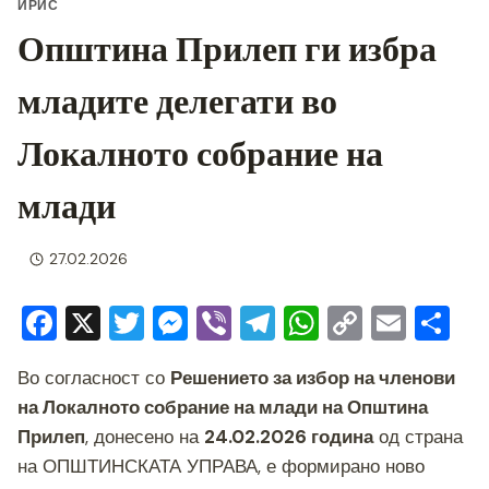
ИРИС
Општина Прилеп ги избра
младите делегати во
Локалното собрание на
млади
27.02.2026
F
X
T
M
Vi
T
W
C
E
S
a
wi
e
b
el
h
o
m
h
Во согласност со
Решението за избор на членови
c
tt
ss
er
e
at
p
ai
ar
на Локалното собрание на млади на Општина
e
er
e
gr
s
y
l
e
Прилеп
, донесено на
24.02.2026 година
од страна
b
n
a
A
Li
на ОПШТИНСКАТА УПРАВА, е формирано ново