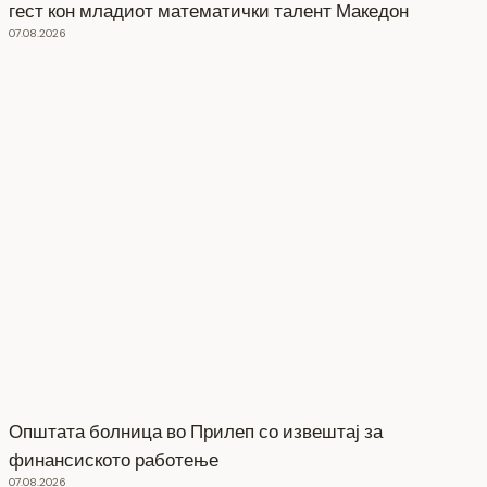
гест кон младиот математички талент Македон
07.08.2026
Општата болница во Прилеп со извештај за
финансиското работење
07.08.2026