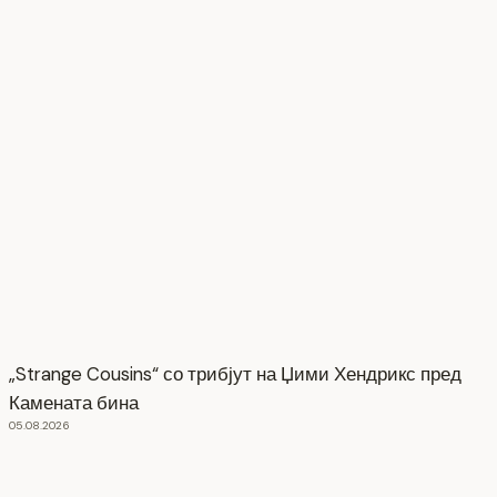
„Strange Cousins“ со трибјут на Џими Хендрикс пред
Камената бина
05.08.2026