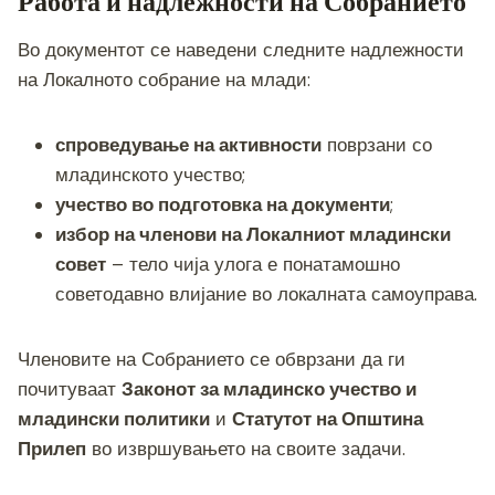
Работа и надлежности на Собранието
Во документот се наведени следните надлежности
на Локалното собрание на млади:
спроведување на активности
поврзани со
младинското учество;
учество во подготовка на документи
;
избор на членови на Локалниот младински
совет
– тело чија улога е понатамошно
советодавно влијание во локалната самоуправа.
Членовите на Собранието се обврзани да ги
почитуваат
Законот за младинско учество и
младински политики
и
Статутот на Општина
Прилеп
во извршувањето на своите задачи.