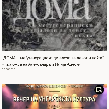
„ДОМА – меѓугенерациски дијалози за денот и ноќта“
– изложба на Александра и Илија Ацески
05.08.2026