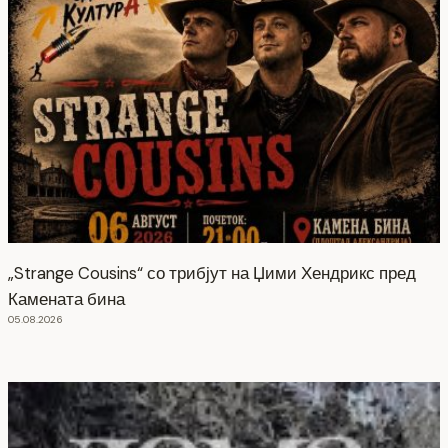
„Strange Cousins“ со трибјут на Џими Хендрикс пред
Камената бина
05.08.2026