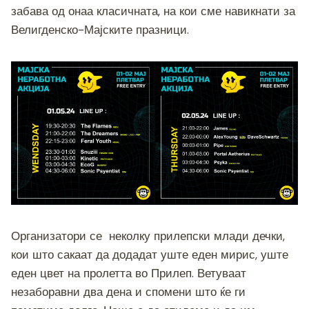
o
er
p
k
забава од онаа класичната, на кои сме навикнати за
Велигденско-Мајските празници.
k
Организатори се неколку прилепски млади дечки,
кои што сакаат да додадат уште еден мирис, уште
еден цвет на пролетта во Прилеп. Ветуваат
незаборавни два дена и спомени што ќе ги