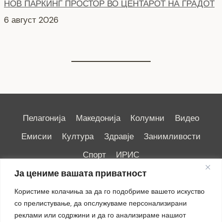
СЕ АСФАЛТИРА УЛИЦАТА „КОЗАРА“
6 август 2026
Пелагонија
Македонија
Колумни
Видео
Емисии
Култура
Здравје
Занимливости
Спорт
ИРИС
Ја цениме вашата приватност
Користиме колачиња за да го подобриме вашето искуство
со прелистување, да опслужуваме персонализирани
реклами или содржини и да го анализираме нашиот
Импресум
|
Маркетинг