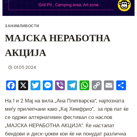
ЗАНИМЛИВОСТИ
МАЈСКА НЕРАБОТНА
АКЦИЈА
01.05.2024
F
X
T
M
Vi
T
W
C
E
S
a
wi
e
b
el
h
o
m
h
На 1 и 2 Мај на вила „Ана Плетварска“, најпозната
c
tt
ss
er
e
at
p
ai
ar
меѓу прилепчани како „Кај Хемфрио“, за прв пат ќе
e
er
e
gr
s
y
l
e
се одржи алтернативен фестивал со наслов
b
n
a
A
Li
„МАЈСКА НЕРАБОТНА АКЦИЈА“. Ќе настапат
o
g
m
p
n
бендови и диск-џокеи кои ќе ни понудат различна