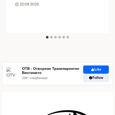
22.09.2025
ОТВ - Отворено Транспарентно
Like
Вистинито
Follow
20k+ следбеници