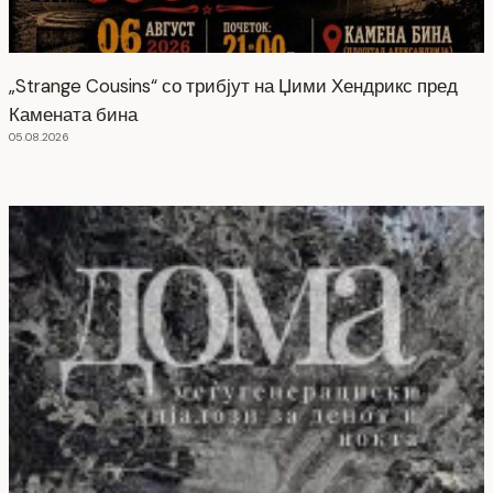
„Strange Cousins“ со трибјут на Џими Хендрикс пред
Камената бина
05.08.2026