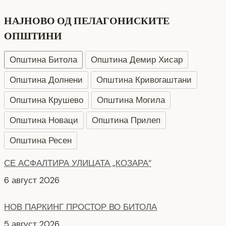
НАЈНОВО ОД ПЕЛАГОНИСКИТЕ
ОПШТИНИ
Општина Битола
Општина Демир Хисар
Општина Долнени
Општина Кривогаштани
Општина Крушево
Општина Могила
Општина Новаци
Општина Прилеп
Општина Ресен
НОВ ПАРКИНГ ПРОСТОР ВО БИТОЛА
5 август 2026
Интервју со кандидати за Надзорен одбор кои
продолжуваат во втора фаза ЈКП Водовод