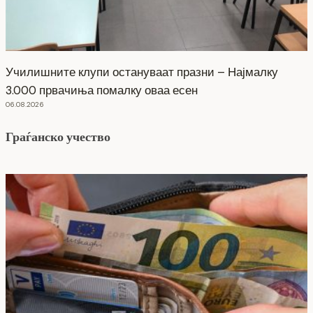
Училишните клупи остануваат празни – Најмалку
3.000 првачиња помалку оваа есен
06.08.2026
Граѓанско учество