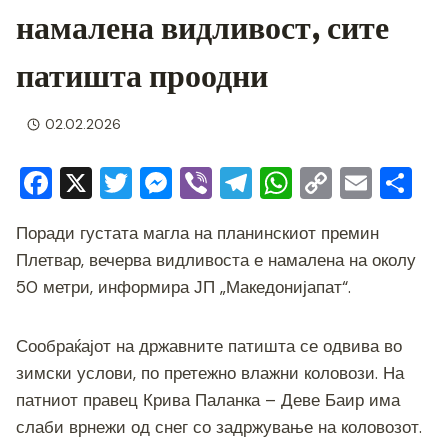
намалена видливост, сите
патишта проодни
02.02.2026
F
X
T
M
Vi
T
W
C
E
S
a
wi
e
b
el
h
o
m
h
Поради густата магла на планинскиот премин
c
tt
ss
er
e
at
p
ai
ar
Плетвар, вечерва видливоста е намалена на околу
e
er
e
gr
s
y
l
e
50 метри, информира ЈП „Македонијапат“.
b
n
a
A
Li
o
g
m
p
n
Сообраќајот на државните патишта се одвива во
o
er
p
k
зимски услови, по претежно влажни коловози. На
k
патниот правец Крива Паланка – Деве Баир има
слаби врнежи од снег со задржување на коловозот.