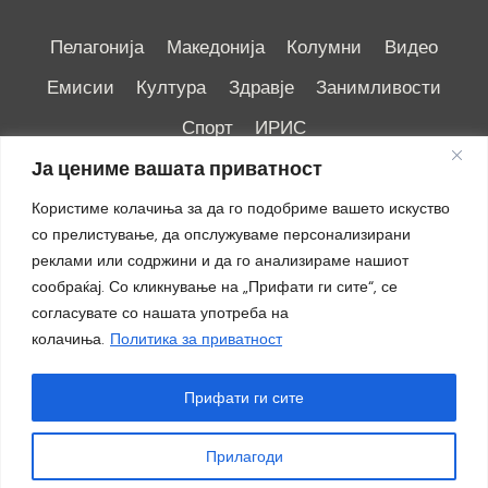
Пелагонија
Македонија
Колумни
Видео
Емисии
Култура
Здравје
Занимливости
Спорт
ИРИС
Ја цениме вашата приватност
Користиме колачиња за да го подобриме вашето искуство
со прелистување, да опслужуваме персонализирани
реклами или содржини и да го анализираме нашиот
Импресум
|
Маркетинг
сообраќај. Со кликнување на „Прифати ги сите“, се
согласувате со нашата употреба на
колачиња.
Политика за приватност
Прифати ги сите
Прилагоди