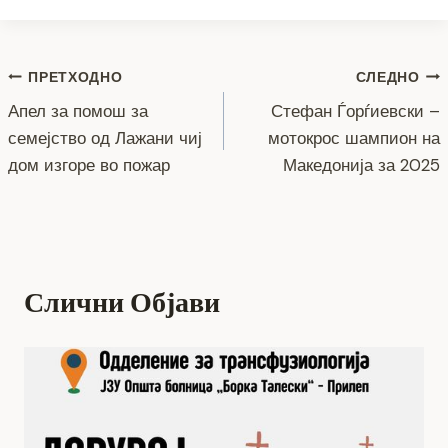
c
tt
ss
er
e
at
p
ai
ar
e
er
e
gr
s
y
l
e
Навигација
b
n
a
A
Li
ПРЕТХОДНО
СЛЕДНО
o
g
m
p
n
Апел за помош за
Стефан Ѓорѓиевски –
на
семејство од Лажани чиј
мотокрос шампион на
o
er
p
k
напис
дом изгоре во пожар
Македонија за 2025
k
Слични Објави