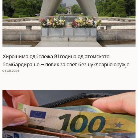
Хирошима одбележа 81 година од атомското
бомбардирање – повик за свет без нуклеарно оружје
06.08.2026