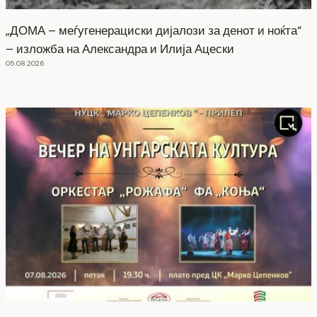
„ДОМА – меѓугенерациски дијалози за денот и ноќта“
– изложба на Александра и Илија Ацески
05.08.2026