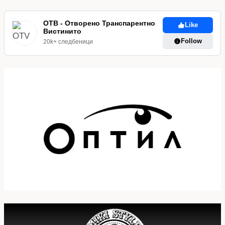
ОТВ - Отворено Транспарентно
Like
Вистинито
Follow
20k+ следбеници