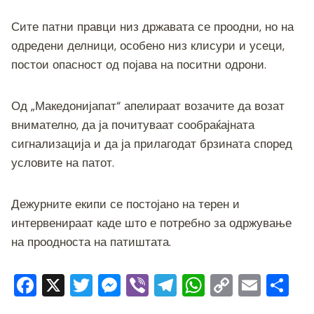
Сите патни правци низ државата се проодни, но на
одредени делници, особено низ клисури и усеци,
постои опасност од појава на поситни одрони.
Од „Македонијапат“ апелираат возачите да возат
внимателно, да ја почитуваат сообраќајната
сигнализација и да ја прилагодат брзината според
условите на патот.
Дежурните екипи се постојано на терен и
интервенираат каде што е потребно за одржување
на проодноста на патиштата.
F
X
T
M
Vi
T
W
C
E
S
a
wi
e
b
el
h
o
m
h