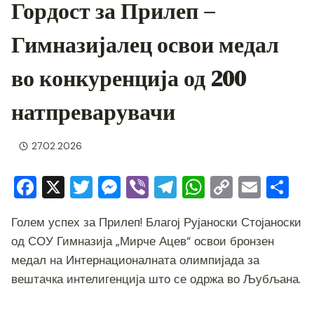
Гордост за Прилеп –
Гимназијалец освои медал
во конкуренција од 200
натпреварувачи
27.02.2026
F
X
T
M
Vi
T
W
C
E
S
a
wi
e
b
el
h
o
m
h
Голем успех за Прилеп! Благој Рујаноски Стојаноски
c
tt
ss
er
e
at
p
ai
ar
од СОУ Гимназија „Мирче Ацев“ освои бронзен
e
er
e
gr
s
y
l
e
медал на Интернационалната олимпијада за
b
n
a
A
Li
вештачка интелигенција што се одржа во Љубљана.
o
g
m
p
n