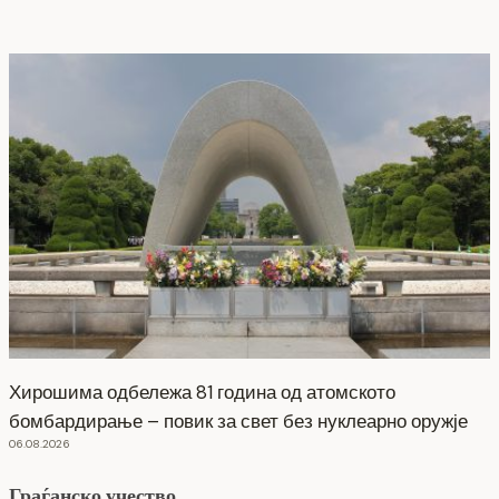
Хирошима одбележа 81 година од атомското
бомбардирање – повик за свет без нуклеарно оружје
06.08.2026
Граѓанско учество