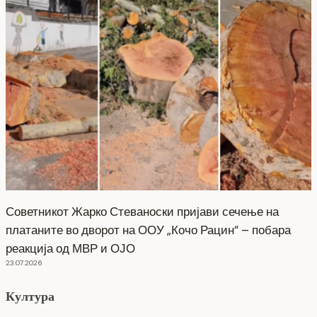
Советникот Жарко Стеваноски пријави сечење на
платаните во дворот на ООУ „Кочо Рацин“ – побара
реакција од МВР и ОЈО
23.07.2026
Култура