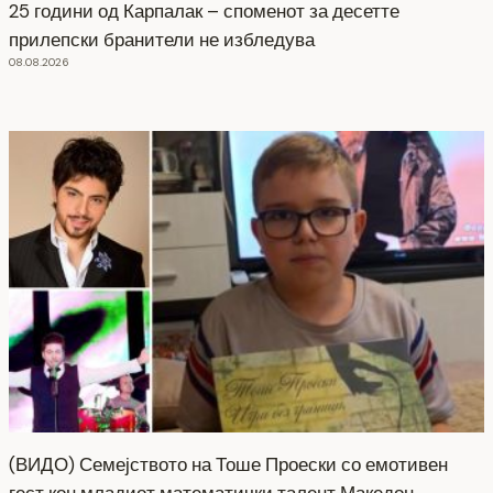
25 години од Карпалак – споменот за десетте
прилепски бранители не избледува
08.08.2026
(ВИДО) Семејството на Тоше Проески со емотивен