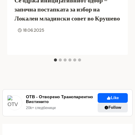
Се одржа иницијативниот одбор –
започна постапката за избор на
Локален младински совет во Крушево
18.06.2025
ОТВ - Отворено Транспарентно
Like
Вистинито
Follow
20k+ следбеници