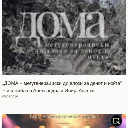
„ДОМА – меѓугенерациски дијалози за денот и ноќта“
– изложба на Александра и Илија Ацески
05.08.2026