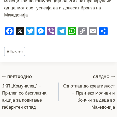
мозоци кои во конкуренција од 200 натпреварувачи
од целиот свет успеаја да и донесат бронза на
Македонија.
F
X
T
M
Vi
T
W
C
E
S
a
wi
e
b
el
h
o
m
h
c
tt
ss
er
e
at
p
ai
ar
Post
#
Прилеп
e
er
e
gr
s
y
l
e
Tags:
b
n
a
A
Li
o
g
m
p
n
Навигација
ПРЕТХОДНО
СЛЕДНО
o
er
p
k
ЈКП „Комуналец“ –
Од отпад до креативност
k
на
Прилеп со бесплатна
– Први еко моливи и
напис
акција за подигање
боички за деца во
габаритен отпад
Македонија