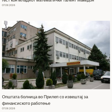
гест кон младиот математички талент Македон
07.08.2026
Општата болница во Прилеп со извештај за
финансиското работење
07.08.2026