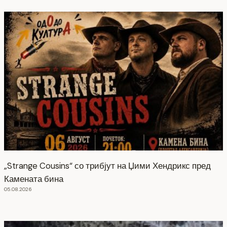
„Strange Cousins“ со трибјут на Џими Хендрикс пред
Камената бина
05.08.2026