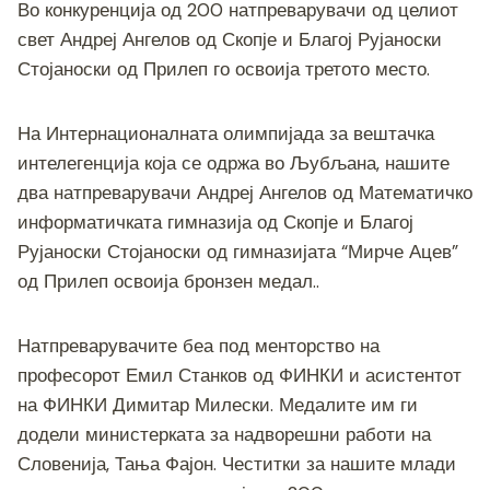
o
er
p
k
Во конкуренција од 200 натпреварувачи од целиот
k
свет Андреј Ангелов од Скопје и Благој Рујаноски
Стојаноски од Прилеп го освоија третото место.
На Интернационалната олимпијада за вештачка
интелегенција која се одржа во Љубљана, нашите
два натпреварувачи Андреј Ангелов од Математичко
информатичката гимназија од Скопје и Благој
Рујаноски Стојаноски од гимназијата “Мирче Ацев”
од Прилеп освоија бронзен медал..
Натпреварувачите беа под менторство на
професорот Емил Станков од ФИНКИ и асистентот
на ФИНКИ Димитар Милески. Медалите им ги
додели министерката за надворешни работи на
Словенија, Тања Фајон. Честитки за нашите млади