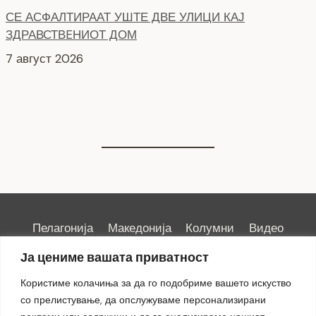
ЗДРАВСТВEНИОТ ДОМ
7 август 2026
НОВ ПАРКИНГ ПРОСТОР ВО ЦЕНТАРОТ НА ГРАДОТ
6 август 2026
Пелагонија
Македонија
Колумни
Видео
Емисии
Култура
Здравје
Занимливости
Ја цениме вашата приватност
Спорт
ИРИС
Користиме колачиња за да го подобриме вашето искуство
со прелистување, да опслужуваме персонализирани