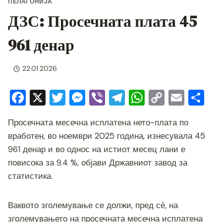
ПЕЛАГОНИЈА
ДЗС: Просечната плата 45
961 денар
22.01.2026
F
X
T
M
Vi
T
W
C
E
S
a
wi
e
b
el
h
o
m
h
Просечната месечна исплатена нето-плата по
c
tt
ss
er
e
at
p
ai
ar
вработен, во ноември 2025 година, изнесувала 45
e
er
e
gr
s
y
l
e
961 денар и во однос на истиот месец лани е
b
n
a
A
Li
повисока за 9.4 %, објави Државниот завод за
o
g
m
p
n
статистика.
o
er
p
k
k
Ваквото зголемување се должи, пред сѐ, на
зголемувањето на просечната месечна исплатена