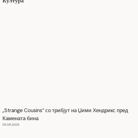
Култура
„Strange Cousins“ со трибјут на Џими Хендрикс пред
Камената бина
05.08.2026