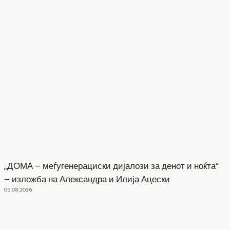
„ДОМА – меѓугенерациски дијалози за денот и ноќта“
– изложба на Александра и Илија Ацески
05.08.2026