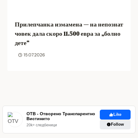
Прилепчанка измамена — на непознат
човек дала скоро 11.500 евра за „болно
дете“
15.07.2026
ОТВ - Отворено Транспарентно
Like
Вистинито
Follow
20k+ следбеници