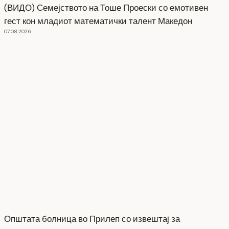
(ВИДО) Семејството на Тоше Проески со емотивен
гест кон младиот математички талент Македон
07.08.2026
Општата болница во Прилеп со извештај за