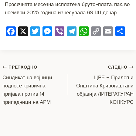
Просечната месечна исплатена бруто-плата, пак, во
ноември 2025 година изнесувала 69 141 денар.
F
X
T
M
Vi
T
W
C
E
S
a
wi
e
b
el
h
o
m
h
c
tt
ss
er
e
at
p
ai
ar
e
er
e
gr
s
y
l
e
Навигација
b
n
a
A
Li
ПРЕТХОДНО
СЛЕДНО
o
g
m
p
n
Синдикат на војници
ЦРЕ – Прилеп и
на
поднесе кривична
Општина Кривогаштани
o
er
p
k
напис
пријава против 14
објавија ЛИТЕРАТУРАН
k
припадници на АРМ
КОНКУРС