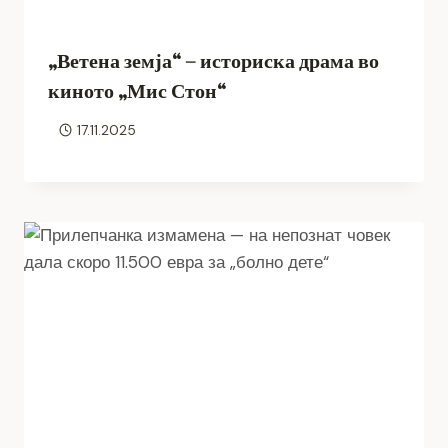
„Ветена земја“ – историска драма во
киното „Мис Стон“
17.11.2025