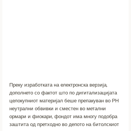
Преку изработката на електронска верзија,
дополнето со фактот што по дигитализацијата
целокупниот материјал беше препакуван во РН
неутрални обвивки и сместен во метални
ормари и фиокари, фондот има многу подобра
заштита од претходно во депото на битолскиот