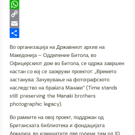
Telegram
WhatsApp
Copy
Link
Email
Share
Во организација на Државниот архив на
Македонија – Одделение Битола, во
Офицерскиот дом во Битола, се одржа завршен
настан со кој се заокружи проектот: „Времето
застанува: Зачувување на фотографското
наследство на браќата Манаки“ (Time stands
still: preserving the Manaki brothers
photographic legacy).
Во рамките на овој проект, поддржан од
Британската библиотека и фондацијата
Аркадија, во изминатите две години тим од
10