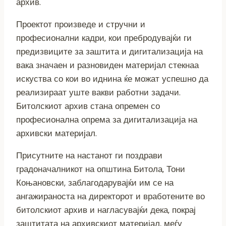
архив.
Проектот произведе и стручни и
професионални кадри, кои пребродувајќи ги
предизвиците за заштита и дигитализација на
вака значаен и разновиден материјал стекнаа
искуства со кои во иднина ќе можат успешно да
реализираат уште вакви работни задачи.
Битолскиот архив стана опремен со
професионална опрема за дигитализација на
архивски материјал.
Присутните на настанот ги поздрави
градоначалникот на општина Битола, Тони
Коњановски, заблагодарувајќи им се на
ангажираноста на директорот и вработените во
битолскиот архив и нагласувајќи дека, покрај
заштитата на архивскиот материјал, меѓу