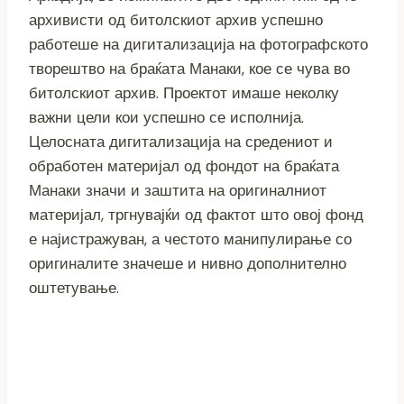
архивисти од битолскиот архив успешно
работеше на дигитализација на фотографското
творештво на браќата Манаки, кое се чува во
битолскиот архив. Проектот имаше неколку
важни цели кои успешно се исполнија.
Целосната дигитализација на средениот и
обработен материјал од фондот на браќата
Манаки значи и заштита на оригиналниот
материјал, тргнувајќи од фактот што овој фонд
е најистражуван, а честото манипулирање со
оригиналите значеше и нивно дополнително
оштетување.