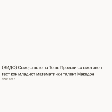
(ВИДО) Семејството на Тоше Проески со емотивен
гест кон младиот математички талент Македон
07.08.2026