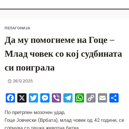
ПЕЛАГОНИЈА
Да му помогнеме на Гоце –
Млад човек со кој судбината
си поиграла
26.12.2025
F
X
T
M
Vi
T
W
C
E
S
a
wi
e
b
el
h
o
m
h
По претрпен мозочен удар,
c
tt
ss
er
e
at
p
ai
ar
Гоце Јовчески (Врбата), млад човек од 42 години, се
e
er
e
gr
s
y
l
e
соочува со тешка животна битка.