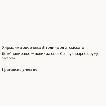
Хирошима одбележа 81 година од атомското
бомбардирање – повик за свет без нуклеарно оружје
06.08.2026
Граѓанско учество