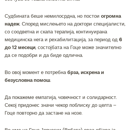
b
n
a
A
Li
o
g
m
p
n
Судбината беше немилосрдна, но постои
огромна
o
er
p
k
надеж
. Според мислењето на доктори специјалисти,
k
со соодветна и скапа терапија, континуирана
медицинска нега и рехабилитација, за период од
6
до 12 месеци
, состојбата на Гоце може значително
да се подобри и да биде одлична.
Во овој момент е потребна
брза, искрена и
безусловна помош
.
Да покажеме емпатија, човечност и солидарност.
Секој придонес значи чекор поблиску до целта –
Гоце повторно да застане на нозе.