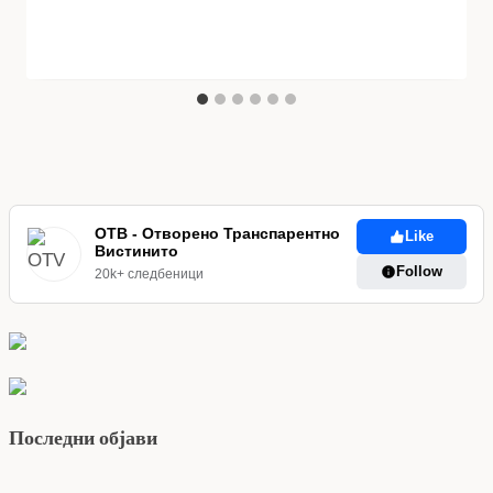
ОТВ - Отворено Транспарентно
Like
Вистинито
Follow
20k+ следбеници
Последни објави