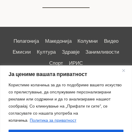
Пелагонија
Македонија
Колумни
Видео
Емисии
Култура
Здравје
Занимливости
Спорт
ИРИС
Ја цениме вашата приватност
Користиме колачиња за да го подобриме вашето искуство
со прелистување, да опслужуваме персонализирани
реклами или содржини и да го анализираме нашиот
Импресум
|
Маркетинг
сообраќај. Со кликнување на „Прифати ги сите“, се
согласувате со нашата употреба на
колачиња.
Политика за приватност