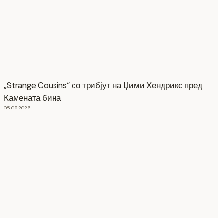
„Strange Cousins“ со трибјут на Џими Хендрикс пред
Камената бина
05.08.2026