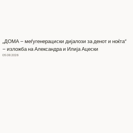
„ДОМА – меѓугенерациски дијалози за денот и ноќта“
– изложба на Александра и Илија Ацески
05.08.2026