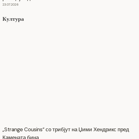
23.07.2026
Култура
„Strange Cousins“ со трибјут на Џими Хендрикс пред
Камената бина