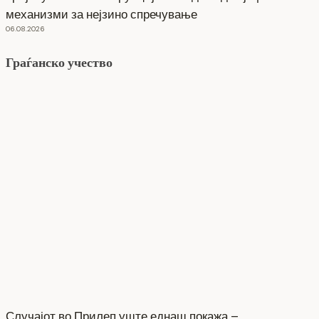
механизми за нејзино спречување
06.08.2026
Граѓанско учество
Случајот во Прилеп уште еднаш покажа –