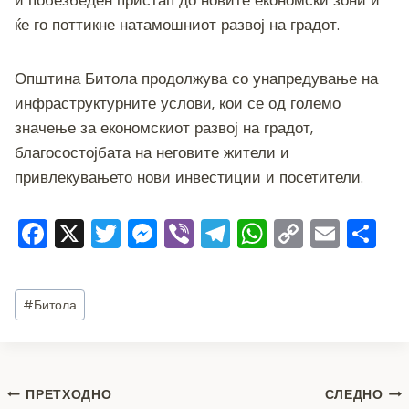
и побезбеден пристап до новите економски зони и
ќе го поттикне натамошниот развој на градот.
Општина Битола продолжува со унапредување на
инфраструктурните услови, кои се од големо
значење за економскиот развој на градот,
благосостојбата на неговите жители и
привлекувањето нови инвестиции и посетители.
F
X
T
M
Vi
T
W
C
E
S
a
wi
e
b
el
h
o
m
h
c
tt
ss
er
e
at
p
ai
ar
Post
#
Битола
e
er
e
gr
s
y
l
e
Tags:
b
n
a
A
Li
o
g
m
p
n
Навигација
ПРЕТХОДНО
СЛЕДНО