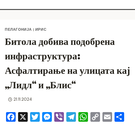
ПЕЛАГОНИЈА
|
ИРИС
Битола добива подобрена
инфраструктура:
Асфалтирање на улицата кај
„Лидл“ и „Блис“
21.11.2024
F
X
T
M
Vi
T
W
C
E
S
a
wi
e
b
el
h
o
m
h