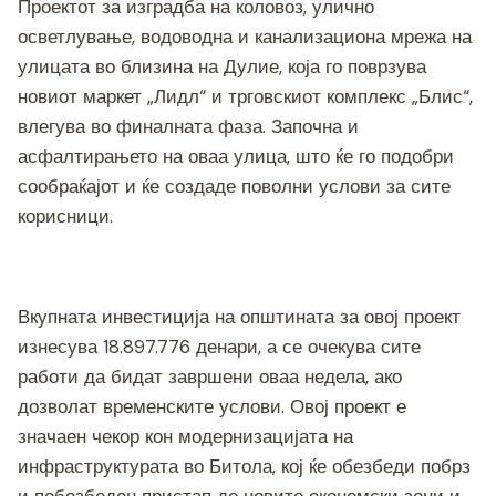
c
tt
ss
er
e
at
p
ai
ar
Проектот за изградба на коловоз, улично
e
er
e
gr
s
y
l
e
осветлување, водоводна и канализациона мрежа на
b
n
a
A
Li
улицата во близина на Дулие, која го поврзува
новиот маркет „Лидл“ и трговскиот комплекс „Блис“,
o
g
m
p
n
влегува во финалната фаза. Започна и
o
er
p
k
асфалтирањето на оваа улица, што ќе го подобри
k
сообраќајот и ќе создаде поволни услови за сите
корисници.
Вкупната инвестиција на општината за овој проект
изнесува 18.897.776 денари, а се очекува сите
работи да бидат завршени оваа недела, ако
дозволат временските услови. Овој проект е
значаен чекор кон модернизацијата на
инфраструктурата во Битола, кој ќе обезбеди побрз