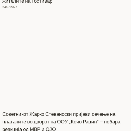
жителите на Гостивар
24.07.2026
Советникот Жарко Стеваноски пријави сечење на
платаните во дворот на ООУ „Кочо Рацин“ – побара
реакција од МВР и ОЈО