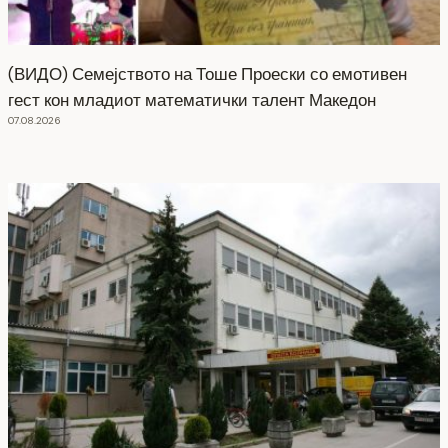
(ВИДО) Семејството на Тоше Проески со емотивен
гест кон младиот математички талент Македон
07.08.2026