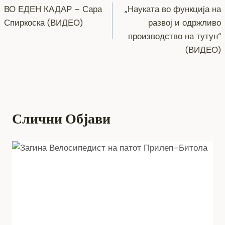
o
er
p
k
ВО ЕДЕН КАДАР – Сара
„Науката во функција на
k
на
Спиркоска (ВИДЕО)
развој и одржливо
напис
производство на тутун“
(ВИДЕО)
Слични Објави