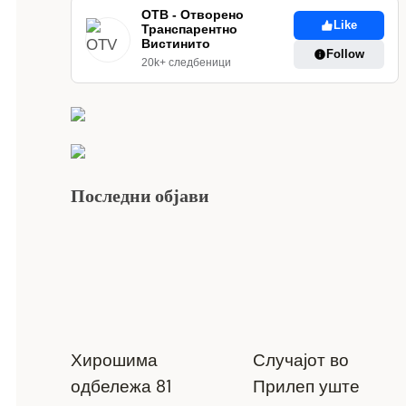
ОТВ - Отворено
Like
Транспарентно
Вистинито
Follow
20k+ следбеници
Последни објави
Хирошима
Случајот во
одбележа 81
Прилеп уште