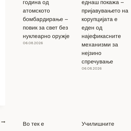
година од
еднаш покажа –
атомското
пријавувањето на
бомбардирање –
корупцијата е
повик за свет без
еден од
нуклеарно оружје
најефикасните
06.08.2026
механизми за
нејзино
спречување
06.08.2026
Во тек е
Училишните