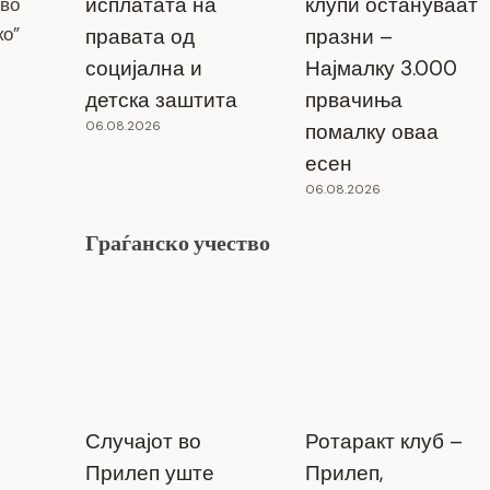
исплатата на
клупи остануваат
 во
ко”
правата од
празни –
социјална и
Најмалку 3.000
детска заштита
првачиња
06.08.2026
помалку оваа
есен
06.08.2026
Граѓанско учество
Случајот во
Ротаракт клуб –
Прилеп уште
Прилеп,