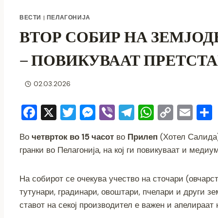
ВЕСТИ
|
ПЕЛАГОНИЈА
ВТОР СОБИР НА ЗЕМЈО
– ПОВИКУВААТ ПРЕТСТА
02.03.2026
F
X
T
M
Vi
T
W
C
E
a
wi
e
b
el
h
o
m
Во
четврток во 15 часот
во
Прилеп
(Хотел Салида)
c
tt
ss
er
e
at
p
ai
гранки во Пелагонија, на кој ги повикуваат и медиу
e
er
e
gr
s
y
l
b
n
a
A
Li
На собирот се очекува учество на сточари (овчарс
o
g
m
p
n
тутунари, градинари, овоштари, пчелари и други з
o
er
p
k
ставот на секој производител е важен и апелираат 