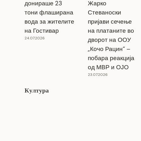
донираше 23
Жарко
тони флаширана
Стеваноски
вода за жителите
пријави сечење
на Гостивар
на платаните во
24.07.2026
дворот на ООУ
„Кочо Рацин“ –
побара реакција
од МВР и ОЈО
23.07.2026
Култура