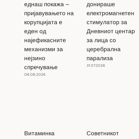
еднаш покажа –
донираше
пријавувањето на
електромагнетен
корупцијата е
стимулатор за
Жените и понатаму дискриминирани
еден од
Дневниот центар
во наследувањето
најефикасните
за лица со
18.11.2024
механизми за
церебрална
нејзино
парализа
31.07.2026
спречување
06.08.2026
Витаминка
Советникот