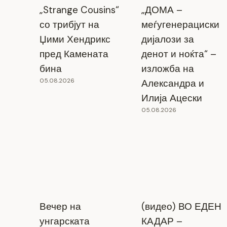
„Strange Cousins“
„ДОМА –
со трибјут на
меѓугенерациски
Џими Хендрикс
дијалози за
пред Камената
денот и ноќта“ –
бина
изложба на
05.08.2026
Александра и
Илија Ацески
05.08.2026
Вечер на
(видео) ВО ЕДЕН
унгарската
КАДАР –