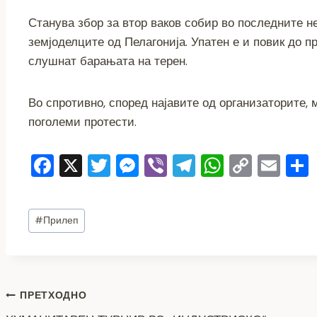
k
Станува збор за втор ваков собир во последните н
земјоделците од Пелагонија. Упатен е и повик до п
слушнат барањата на терен.
Во спротивно, според најавите од организаторите,
поголеми протести.
F
X
T
M
Vi
T
W
C
E
a
wi
e
b
el
h
o
m
c
tt
ss
er
e
at
p
ai
Post
#
Прилеп
e
er
e
gr
s
y
l
Tags:
b
n
a
A
Li
o
g
m
p
n
Навигација
o
er
p
k
ПРЕТХОДНО