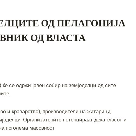
ДЕЛЦИТЕ ОД ПЕЛАГОНИЈА
ВНИК ОД ВЛАСТА
S
h
 ќе се одржи јавен собир на земјоделци од сите
ar
мите.
e
тво и краварство), производители на житарици,
емјоделци. Организаторите потенцираат дека гласот и
на поголема масовност.