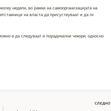
еколку недели, во рамки на самоорганизацијата на
ретставници на власта да присуствуваат и да ги
 можно е да следуваат и порадикални чекори, односно
S
h
ar
e
СЛЕДНО