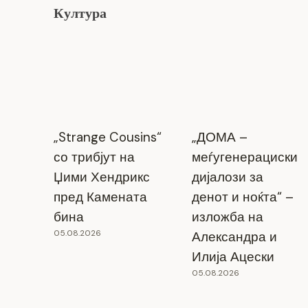
Култура
„Strange Cousins“
„ДОМА –
со трибјут на
меѓугенерациски
Џими Хендрикс
дијалози за
пред Камената
денот и ноќта“ –
бина
изложба на
05.08.2026
Александра и
Илија Ацески
05.08.2026