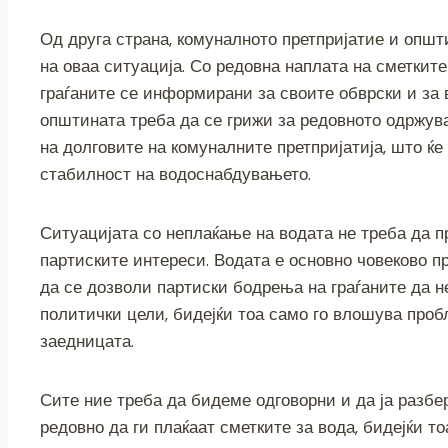
Од друга страна, комуналното претпријатие и опш
на оваа ситуација. Со редовна наплата на сметките
граѓаните се информирани за своите обврски и за 
општината треба да се грижи за редовното одржу
на долговите на комуналните претпријатија, што ќе
стабилност на водоснабдувањето.
Ситуацијата со неплаќање на водата не треба да п
партиските интереси. Водата е основно човеково пра
да се дозволи партиски бодрења на граѓаните да не
политички цели, бидејќи тоа само го влошува проб
заедницата.
Сите ние треба да бидеме одговорни и да ја разбе
редовно да ги плаќаат сметките за вода, бидејќи 