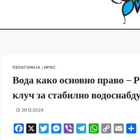
ПЕЛАГОНИЈА
|
ИРИС
Вода како основно право – 
клуч за стабилно водоснабд
29.12.2024
F
X
T
M
Vi
T
W
C
E
a
wi
e
b
el
h
o
m