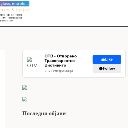
ОТВ - Отворено
Like
Транспарентно
Вистинито
Follow
20k+ следбеници
Последни објави