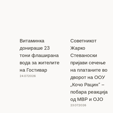
Витаминка
Советникот
донираше 23
Жарко
тони флаширана
Стеваноски
вода за жителите
пријави сечење
на Гостивар
на платаните во
24.07.2026
дворот на ООУ
„Кочо Рацин“ –
побара реакција
од МВР и ОЈО
23.07.2026