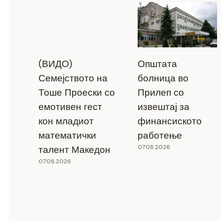
(ВИДО)
Општата
Семејството на
болница во
Тоше Проески со
Прилеп со
емотивен гест
извештај за
кон младиот
финансиското
математички
работење
07.08.2026
талент Македон
07.08.2026