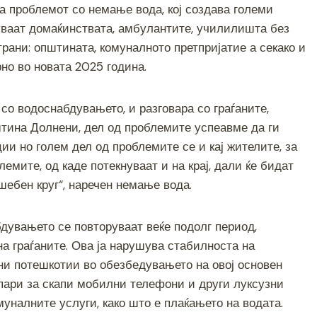
а проблемот со немање вода, кој создава големи
ar
нуваат домаќинствата, амбулантите, училилишта без
e
трани: општината, комуналното претпријатие а секако и
рно во новата 2025 година.
со водоснабдувањето, и разговара со граѓаните,
тина Долнени, дел од проблемите успеавме да ги
и но голем дел од проблемите се и кај жителите, за
емите, од каде потекнуваат и на крај, дали ќе бидат
шебен круг“, наречен немање вода.
дувањето се повторуваат веќе подолг период,
на граѓаните. Ова ја нарушува стабилноста на
ни потешкотии во обезбедувањето на овој основен
 пари за скапи мобилни телефони и други луксузни
муналните услуги, како што е плаќањето на водата.