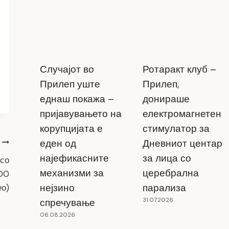
Случајот во
Ротаракт клуб –
Прилеп уште
Прилеп,
еднаш покажа –
донираше
пријавувањето на
електромагнетен
корупцијата е
стимулатор за
еден од
Дневниот центар
најефикасните
за лица со
 со
механизми за
церебрална
00
нејзино
парализа
ео)
31.07.2026
спречување
06.08.2026