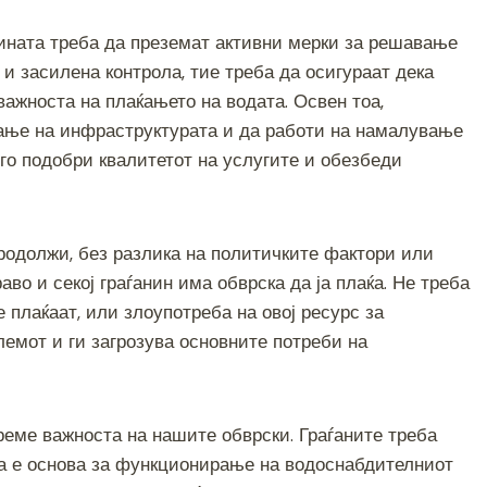
тината треба да преземат активни мерки за решавање
 и засилена контрола, тие треба да осигураат дека
важноста на плаќањето на водата. Освен тоа,
вање на инфраструктурата и да работи на намалување
 го подобри квалитетот на услугите и обезбеди
родолжи, без разлика на политичките фактори или
во и секој граѓанин има обврска да ја плаќа. Не треба
 плаќаат, или злоупотреба на овој ресурс за
лемот и ги загрозува основните потреби на
реме важноста на нашите обврски. Граѓаните треба
тоа е основа за функционирање на водоснабдителниот