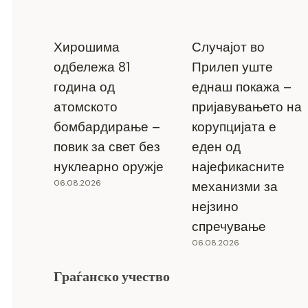
Хирошима
Случајот во
одбележа 81
Прилеп уште
година од
еднаш покажа –
атомското
пријавувањето на
бомбардирање –
корупцијата е
повик за свет без
еден од
нуклеарно оружје
најефикасните
06.08.2026
механизми за
нејзино
спречување
06.08.2026
Граѓанско учество