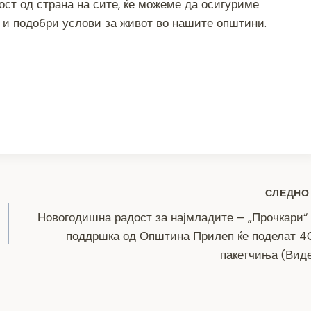
ост од страна на сите, ќе можеме да осигуриме
о и подобри услови за живот во нашите општини.
S
h
ar
e
СЛЕДНО
Новогодишна радост за најмладите – „Прочкари“
поддршка од Општина Прилеп ќе поделат 4
пакетчиња (Вид