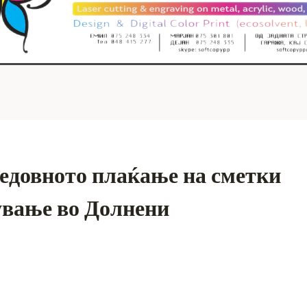
Редовното плаќање на сметки
ување во Долнени
S
h