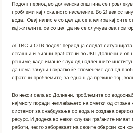
Подолг период во долненска општина се провлекув
c
tt
ss
er
e
at
p
ai
проблеми кај локалното население. Во 21 век оста
e
er
e
gr
s
y
l
вода… Овај напис е со цел да се апелира кај сите с
b
n
a
A
Li
кај жителите, се со цел да не се случува ова повто
o
g
m
p
n
o
er
p
k
АГТИС и ОТВ подолг период ја следат ситуацијата 
k
сегашни и бивши вработени во ЈКП Долнени и опш
решиме, каде имаше слух од надлешните институци
да нема забуни накратко ќе споменеме дел од пробл
сфатени проблемите, за еднаш да прекине тој „вол
Во некои села во Долнени, проблемите со водоснаб
најмногу поради неплаќањето на сметки од страна 
системот за снабдување со вода и создава сериоз
ресурс. И додека во некои случаи граѓаните имаат
работи, често забораваат на своите обврски кон ко