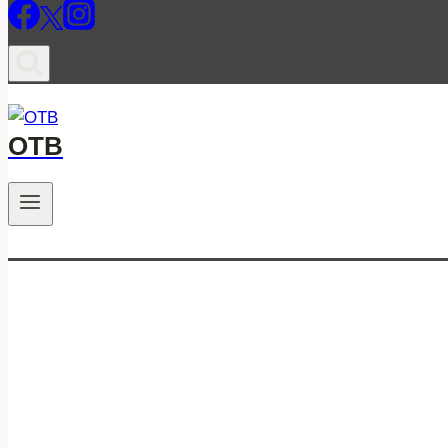
ОТВ
.