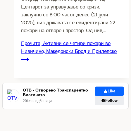
Центарот за управување со кризи,
заклучно со 8:00 часот денес (21 јули
2025), низ државата се евидентирани 22
пожари на отворен простор. Од нив,…
Прочитај
Активни се четири пожари во
Нивичино, Македонски Брод и Прилепско
ОТВ - Отворено Транспарентно
Like
Вистинито
Follow
20k+ следбеници