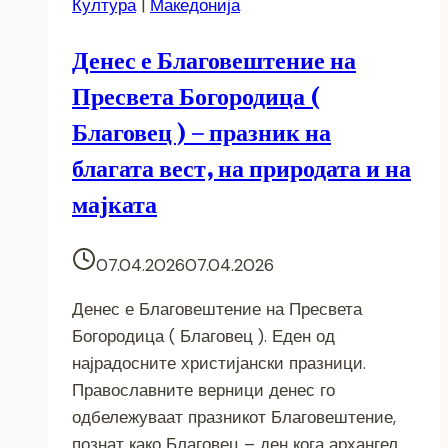
Култура
|
Македонија
Денес е Благовештение на
Пресвета Богородица (
Благовец ) – празник на
благата вест, на природата и на
мајката
07.04.2026
07.04.2026
Денес е Благовештение на Пресвета
Богородица ( Благовец ). Еден од
најрадосните христијански празници.
Православните верници денес го
одбележуваат празникот Благовештение,
познат како Благовец – ден кога архангел