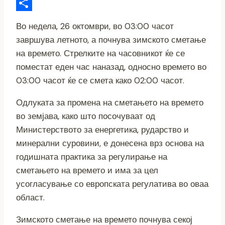
Link
Email
Share
Во недела, 26 октомври, во 03:00 часот
завршува летното, а почнува зимското сметање
на времето. Стрелките на часовникот ќе се
поместат еден час наназад, односно времето во
03:00 часот ќе се смета како 02:00 часот.
Одлуката за промена на сметањето на времето
во земјава, како што посочуваат од
Министерството за енергетика, рударство и
минерални суровини, е донесена врз основа на
годишната практика за регулирање на
сметањето на времето и има за цел
усогласување со европската регулатива во оваа
област.
Зимското сметање на времето почнува секој