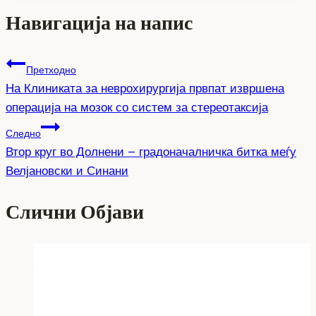
Навигација на напис
Претходно
На Клиниката за неврохирургија првпат извршена
операција на мозок со систем за стереотаксија
Следно
Втор круг во Долнени – градоначалничка битка меѓу
Велјановски и Синани
Слични Објави