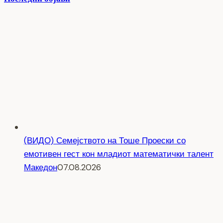
(ВИДО) Семејството на Тоше Проески со
емотивен гест кон младиот математички талент
Македон
07.08.2026