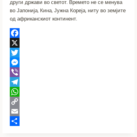
други држави во светот. Времето не се менува
во Јапонија, Кина, Јужна Кореја, ниту во земјите
од африканскиот континент.
Facebook
X
Twitter
Messenger
Viber
Telegram
WhatsApp
Copy
Link
Email
Share