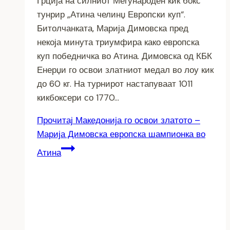
Грција на силниот Меѓународен кик бокс
тунрир „Атина челинџ Европски куп“.
Битолчанката, Марија Димовска пред
некоја минута триумфира како европска
куп победничка во Атина. Димовска од КБК
Енерџи го освои златниот медал во лоу кик
до 60 кг. На турнирот настапуваат 1011
кикбоксери со 1770…
Прочитај
Македонија го освои златото –
Марија Димовска европска шампионка во
Атина