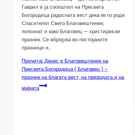
Гаврил ѝ ја соопштил на Пресвета
Богородица радосната вест дека ќе го роди
Спасителот Свето Благовештение,
попознат и како Благовец — христијански
празник. Се вбројува во постојаните
празници и…
Прочитај
Денес е Благовештение на
Пресвета Богородица ( Благовец ) –
празник на благата вест, на природата и на
мајката