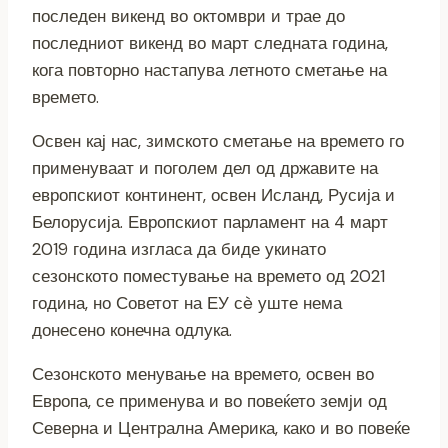
последен викенд во октомври и трае до
последниот викенд во март следната година,
кога повторно настапува летното сметање на
времето.
Освен кај нас, зимското сметање на времето го
применуваат и поголем дел од државите на
европскиот континент, освен Исланд, Русија и
Белорусија. Европскиот парламент на 4 март
2019 година изгласа да биде укинато
сезонското поместување на времето од 2021
година, но Советот на ЕУ сè уште нема
донесено конечна одлука.
Сезонското менување на времето, освен во
Европа, се применува и во повеќето земји од
Северна и Централна Америка, како и во повеќе