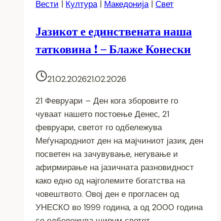
Вести
|
Култура
|
Македонија
|
Свет
Јазикот е единствената наша
татковина ! – Блаже Конески
21.02.2026
21.02.2026
21 Февруари – Ден кога зборовите го
чуваат нашето постоење Денес, 21
февруари, светот го одбележува
Меѓународниот ден на мајчиниот јазик, ден
посветен на зачувување, негување и
афирмирање на јазичната разновидност
како едно од најголемите богатства на
човештвото. Овој ден е прогласен од
УНЕСКО во 1999 година, а од 2000 година
се одбележува ширум светот…