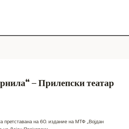
Црнила“ – Прилепски театар
S
h
га претставана на 60. издание на МТФ „Војдан
ar