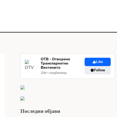
ОТВ - Отворено
Like
Транспарентно
Вистинито
Follow
20k+ следбеници
Последни објави