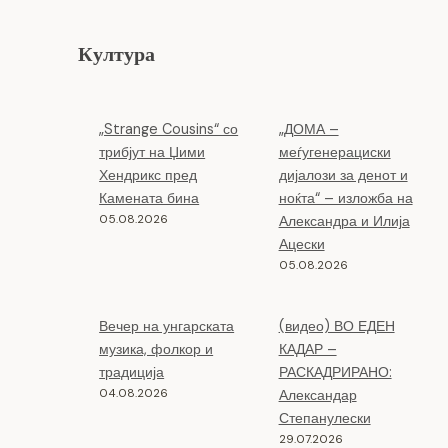
Култура
„Strange Cousins“ со
„ДОМА –
трибјут на Џими
меѓугенерациски
Хендрикс пред
дијалози за денот и
Камената бина
ноќта“ – изложба на
05.08.2026
Александра и Илија
Ацески
05.08.2026
Вечер на унгарската
(видео) ВО ЕДЕН
музика, фолкор и
КАДАР –
традиција
РАСКАДРИРАНО:
04.08.2026
Александар
Степанулески
29.07.2026