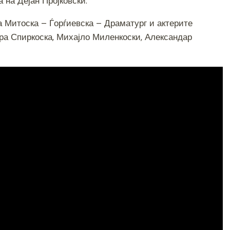
 на Дејан Пројковски.
e
 Митоска – Ѓорѓиевска – Драматург и актерите
ра Спиркоска, Михајло Миленкоски, Александар