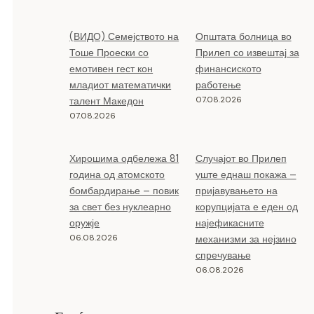
(ВИДО) Семејството на
Општата болница во
Тоше Проески со
Прилеп со извештај за
емотивен гест кон
финансиското
младиот математички
работење
07.08.2026
талент Македон
07.08.2026
Хирошима одбележа 81
Случајот во Прилеп
година од атомското
уште еднаш покажа –
бомбардирање – повик
пријавувањето на
за свет без нуклеарно
корупцијата е еден од
оружје
најефикасните
06.08.2026
механизми за нејзино
спречување
06.08.2026