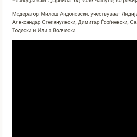
Чернодрински“. „Црнила“ од Коле Чашуле, во режија
e
er
e
gr
s
y
l
b
n
a
A
Li
Модератор, Милош Андоновски, учествуваат Лидија
Александар Степанулески, Димитар Ѓорѓиевски, Са
o
g
m
p
n
Тодески и Илија Волчески
o
er
p
k
k