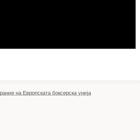
S
h
ar
e
рание на Европската боксерска унија