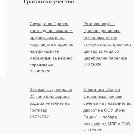
Граѓанско учество
Случајот во Прилеп
Ротаракт клуб –
уште еднаш покажа –
Прилеп, донираше
пријавувањето на
електромагнетен
корупцијата е еден од
стимулатор за Дневниот
најефикасните
центар за лица со
механизми за нејзино
церебрална парализа
31.07.2026
спречување
06.08.2026
Витаминка донираше
Советникот Жарко
23 тони флаширана
Стеваноски пријави
вода за жителите на
сечење на платаните во
Гостивар
дворот на ООУ „Кочо
24.07.2026
Рацин“ – побара
реакција од МВР и ОЈО
23.07.2026