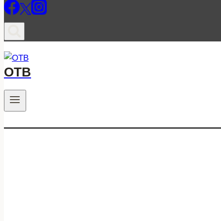
ОТВ
.