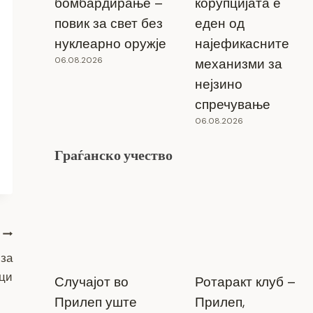
бомбардирање –
корупцијата е
повик за свет без
еден од
нуклеарно оружје
најефикасните
06.08.2026
механизми за
нејзино
спречување
06.08.2026
Граѓанско учество
 за
ци
Случајот во
Ротаракт клуб –
Прилеп уште
Прилеп,