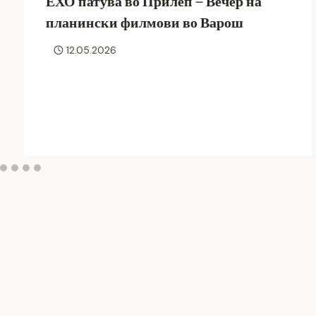
ЕХО патува во Прилеп – Вечер на
планински филмови во Варош
12.05.2026