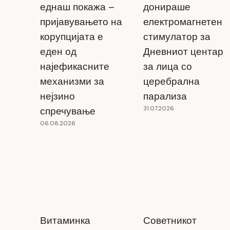
еднаш покажа –
донираше
пријавувањето на
електромагнетен
корупцијата е
стимулатор за
еден од
Дневниот центар
најефикасните
за лица со
механизми за
церебрална
нејзино
парализа
31.07.2026
спречување
06.08.2026
Витаминка
Советникот