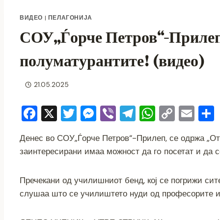
ВИДЕО
|
ПЕЛАГОНИЈА
СОУ„Ѓорче Петров“-Прилеп,
полуматурантите! (видео)
21.05.2025
F
X
T
M
Vi
T
W
C
E
a
wi
e
b
el
h
o
m
Денес во СОУ„Ѓорче Петров“-Прилеп, се одржа „От
c
tt
ss
er
e
at
p
ai
заинтересирани имаа можност да гo посетат и да с
e
er
e
gr
s
y
l
b
n
a
A
Li
Пречекани од училишниот бенд, кој се погрижи сит
o
g
m
p
n
слушаа што се училиштето нуди од професорите и у
o
er
p
k