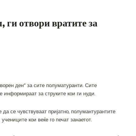
 ги отвори вратите за
S
h
ворен ден“ за сите полуматуранти. Сите
ar
е информираат за струките кои ги нуди.
e
е да се чувствуваат пријатно, полумантурантите
чениците кои веќе го печат занаетот.