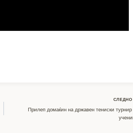
S
h
ar
e
СЛЕДНО
Прилеп домаќин на државен тениски турнир
учени