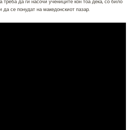
реба да ги насочи учениците кон тоа дека, со било
и да се понудат на македонскиот пазар.