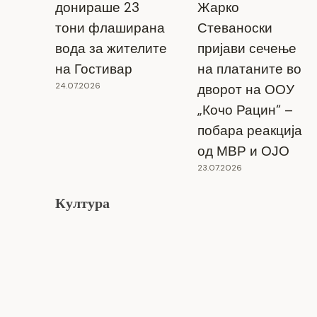
Продолжено работно време на
донираше 23
Жарко
угостителските објекти во Општина
тони флаширана
Стеваноски
Ресен
вода за жителите
пријави сечење
на Гостивар
на платаните во
26.12.2024
24.07.2026
дворот на ООУ
„Кочо Рацин“ –
побара реакција
од МВР и ОЈО
23.07.2026
Култура