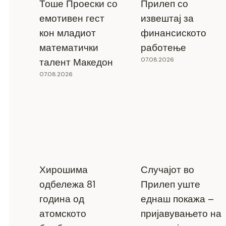
Тоше Проески со
Прилеп со
емотивен гест
извештај за
кон младиот
финансиското
математички
работење
07.08.2026
талент Македон
07.08.2026
Хирошима
Случајот во
одбележа 81
Прилеп уште
година од
еднаш покажа –
атомското
пријавувањето на