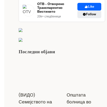
ОТВ - Отворено
Like
Транспарентно
Вистинито
Follow
20k+ следбеници
Последни објави
(ВИДО)
Општата
Семејството на
болница во