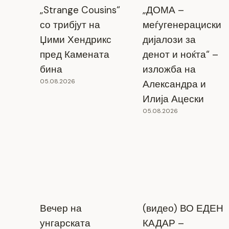
„Strange Cousins“
„ДОМА –
со трибјут на
меѓугенерациски
Џими Хендрикс
дијалози за
пред Камената
денот и ноќта“ –
бина
изложба на
05.08.2026
Александра и
Илија Ацески
05.08.2026
Вечер на
(видео) ВО ЕДЕН
унгарската
КАДАР –