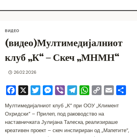
ВИДЕО
(видео)Мултимедијалниот
клуб „К“ – Скеч „МНМН“
26.02.2026
F
X
T
M
Vi
T
W
C
E
S
a
wi
e
b
el
h
o
m
h
Мултимедијалниот клуб „К“ при ООУ „Климент
c
tt
ss
er
e
at
p
ai
ar
Охридски“ – Прилеп, под раководство на
e
er
e
gr
s
y
l
e
наставничката Јулијана Талеска, реализираше
b
n
a
A
Li
креативен проект – скеч инспириран од „Мапетите“,