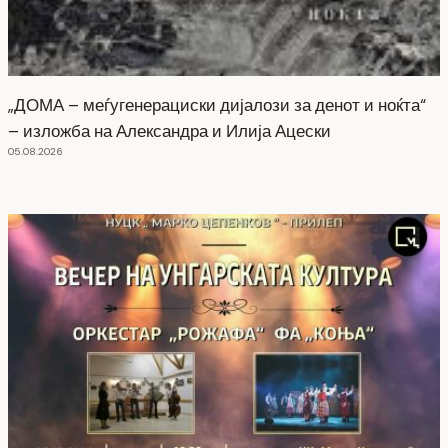
„ДОМА – меѓугенерациски дијалози за денот и ноќта“
– изложба на Александра и Илија Ацески
05.08.2026