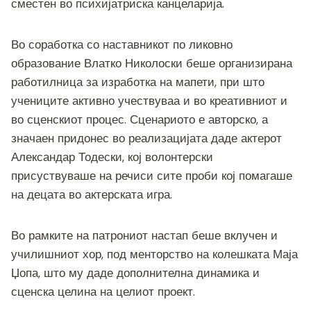
o
g
m
p
n
сместен во психијатриска канцеларија.
o
er
p
k
k
Во соработка со наставникот по ликовно
образование Влатко Николоски беше организирана
работилница за изработка на мапети, при што
учениците активно учествуваа и во креативниот и
во сценскиот процес. Сценариото е авторско, а
значаен придонес во реализацијата даде актерот
Александар Тодески, кој волонтерски
присуствуваше на речиси сите проби кој помагаше
на децата во актерската игра.
Во рамките на патрониот настап беше вклучен и
училишниот хор, под менторство на колешката Маја
Џопа, што му даде дополнителна динамика и
сценска целина на целиот проект.