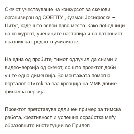
Скечот учествуваше на конкурсот за скечови
организиран од СОЕПТУ „Кузман Јосифоски –
Питу“, каде што освои прво место. Како победници
на конкурсот, учениците настапија и на патрониот
празник на средното училиште.
На една од пробите, тимот одлучил да сними и
видео-верзија од скечот, со што проектот доби
уште една димензија. Во монтажата помогна
порталот otv.mk за оаа креација на ММК добие
финална верзија.
Проектот претставува одличен пример за тимска
работа, креативност и успешна соработка меѓу
образовните институции во Прилеп.