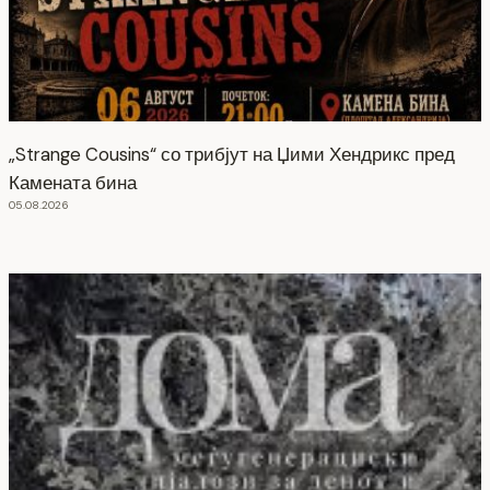
„Strange Cousins“ со трибјут на Џими Хендрикс пред
Камената бина
05.08.2026