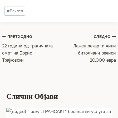
c
tt
ss
er
e
at
p
ai
ar
Post
#
Прилеп
e
er
e
gr
s
y
l
e
Tags:
b
n
a
A
Li
o
g
m
p
n
Навигација
ПРЕТХОДНО
СЛЕДНО
o
er
p
k
22 години од трагичната
Лажен лекар ги чини
k
на
смрт на Борис
битолчани речиси
напис
Трајковски
20.000 евра
Слични Објави