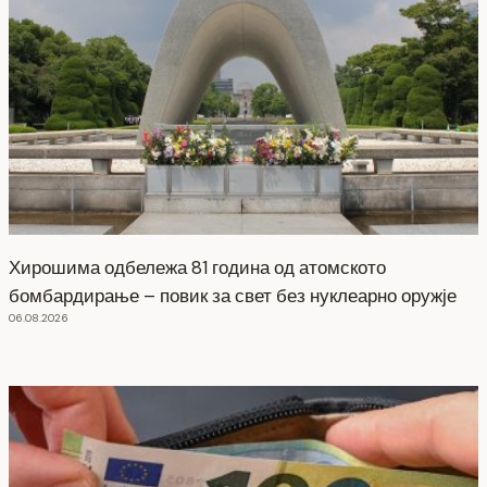
Хирошима одбележа 81 година од атомското
бомбардирање – повик за свет без нуклеарно оружје
06.08.2026