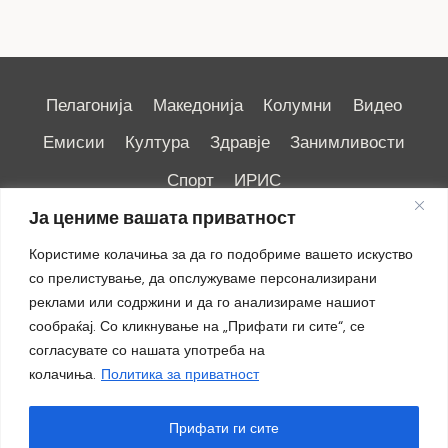
Пелагонија
Македонија
Колумни
Видео
Емисии
Култура
Здравје
Занимливости
Спорт
ИРИС
Ја цениме вашата приватност
Користиме колачиња за да го подобриме вашето искуство
со прелистување, да опслужуваме персонализирани
реклами или содржини и да го анализираме нашиот
Импресум
|
Маркетинг
сообраќај. Со кликнување на „Прифати ги сите“, се
согласувате со нашата употреба на
колачиња.
Политика за приватност
Прифати ги сите