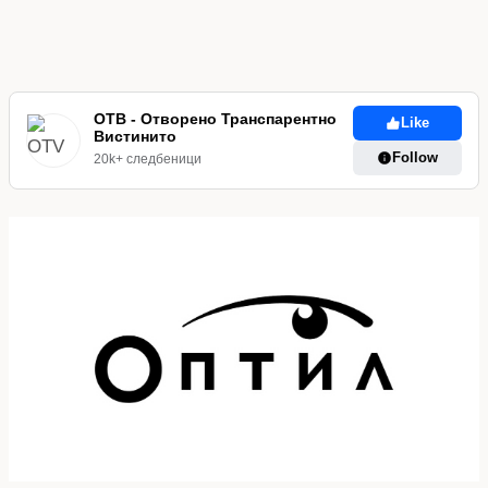
ОТВ - Отворено Транспарентно
Like
Вистинито
Follow
20k+ следбеници