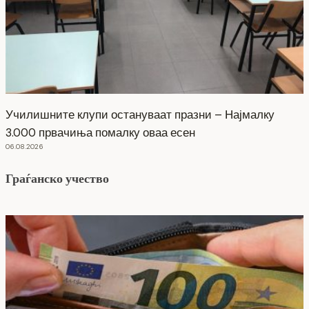
Училишните клупи остануваат празни – Најмалку
3.000 првачиња помалку оваа есен
06.08.2026
Граѓанско учество