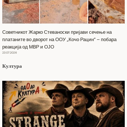
Советникот Жарко Стеваноски пријави сечење на
платаните во дворот на ООУ „Кочо Рацин“ – побара
реакција од МВР и ОЈО
23.07.2026
Култура