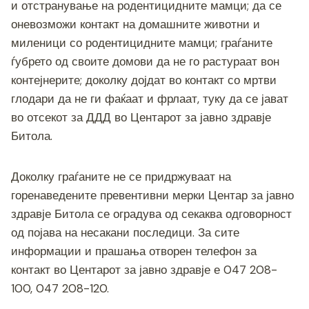
и отстранување на родентицидните мамци; да се
оневозможи контакт на домашните животни и
миленици со родентицидните мамци; граѓаните
ѓубрето од своите домови да не го растураат вон
контејнерите; доколку дојдат во контакт со мртви
глодари да не ги фаќаат и фрлаат, туку да се јават
во отсекот за ДДД во Центарот за јавно здравје
Битола.
Доколку граѓаните не се придржуваат на
горенаведените превентивни мерки Центар за јавно
здравје Битола се оградува од секаква одговорност
од појава на несакани последици. За сите
информации и прашања отворен телефон за
контакт во Центарот за јавно здравје е 047 208-
100, 047 208-120.