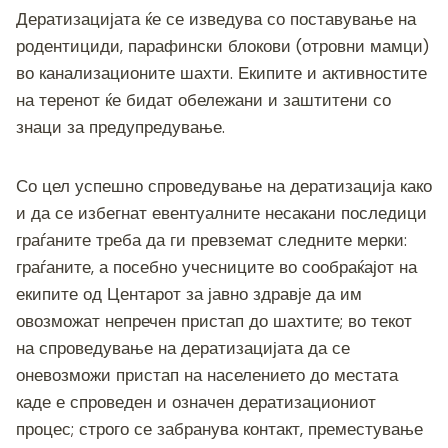
Дератизацијата ќе се изведува со поставување на
родентициди, парафински блокови (отровни мамци)
во канализационите шахти. Екипите и активностите
на теренот ќе бидат обележани и заштитени со
знаци за предупредување.
Со цел успешно спроведување на дератизација како
и да се избегнат евентуалните несакани последици
граѓаните треба да ги превземат следните мерки:
граѓаните, а посебно учесниците во сообраќајот на
екипите од Центарот за јавно здравје да им
овозможат непречен пристап до шахтите; во текот
на спроведување на дератизацијата да се
оневозможи пристап на населението до местата
каде е спроведен и означен дератизациониот
процес; строго се забранува контакт, преместување