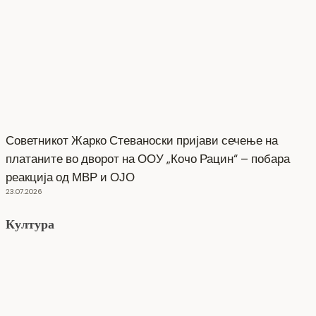
Советникот Жарко Стеваноски пријави сечење на
платаните во дворот на ООУ „Кочо Рацин“ – побара
реакција од МВР и ОЈО
23.07.2026
Култура