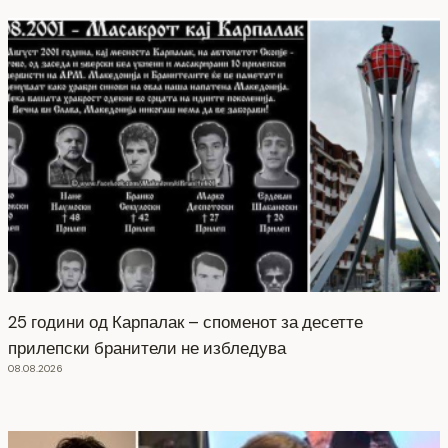
25 години од Карпалак – споменот за десетте
прилепски бранители не избледува
08.08.2026