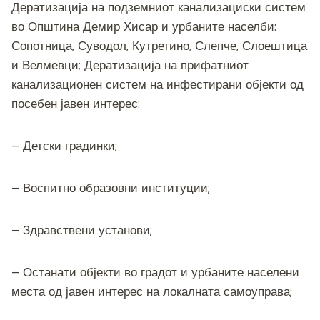
Дератизација на подземниот канализациски систем
во Општина Демир Хисар и урбаните населби:
Сопотница, Суводол, Кутретино, Слепче, Слоештица
и Велмевци; Дератизација на прифатниот
канализационен систем на инфестирани објекти од
посебен јавен интерес:
– Детски градинки;
– Воспитно образовни институции;
– Здравствени установи;
– Останати објекти во градот и урбаните населени
места од јавен интерес на локалната самоуправа;