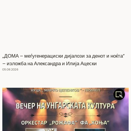
„ДОМА – меѓугенерациски дијалози за денот и ноќта“
– изложба на Александра и Илија Ацески
05.08.2026