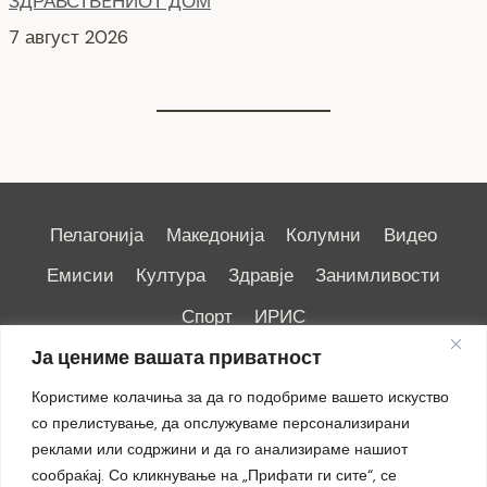
ЗДРАВСТВEНИОТ ДОМ
7 август 2026
Пелагонија
Македонија
Колумни
Видео
Емисии
Култура
Здравје
Занимливости
Спорт
ИРИС
Ја цениме вашата приватност
Користиме колачиња за да го подобриме вашето искуство
со прелистување, да опслужуваме персонализирани
реклами или содржини и да го анализираме нашиот
Импресум
|
Маркетинг
сообраќај. Со кликнување на „Прифати ги сите“, се