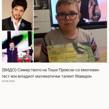
(ВИДО) Семејството на Тоше Проески со емотивен
гест кон младиот математички талент Македон
07.08.2026