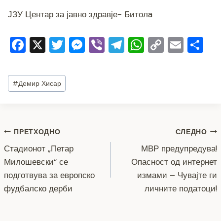
ЈЗУ Центар за јавно здравје- Битолa
F
X
T
M
Vi
T
W
C
E
S
a
wi
e
b
el
h
o
m
h
c
tt
ss
er
e
at
p
ai
ar
Post
#
Демир Хисар
e
er
e
gr
s
y
l
e
Tags:
b
n
a
A
Li
o
g
m
p
n
Навигација
ПРЕТХОДНО
СЛЕДНО
o
er
p
k
Стадионот „Петар
МВР предупредува!
k
на
Милошевски“ се
Опасност од интернет
напис
подготвува за европско
измами – Чувајте ги
фудбалско дерби
личните податоци!