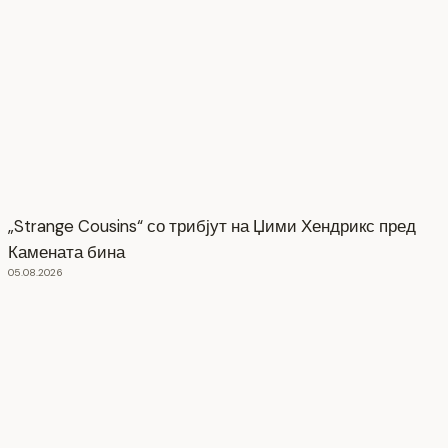
„Strange Cousins“ со трибјут на Џими Хендрикс пред
Камената бина
05.08.2026