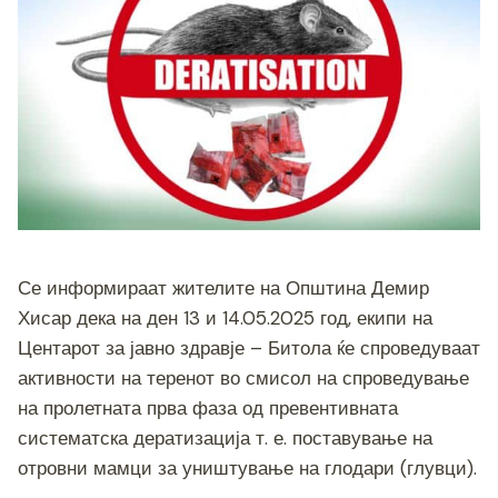
b
n
a
A
Li
o
g
m
p
n
o
er
p
k
k
Се информираат жителите на Општина Демир
Хисар дека на ден 13 и 14.05.2025 год, екипи на
Центарот за јавно здравје – Битола ќе спроведуваат
активности на теренот во смисол на спроведување
на пролетната прва фаза од превентивната
систематска дератизација т. е. поставување на
отровни мамци за уништување на глодари (глувци).