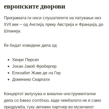
европските дворови
Програмата ги носи слушателите на патување низ
XVII век – од Англија, преку Австрија и Франција, до
Шпанија.
Ќе бидат изведени дела од:
Хенри Персел
Јохан Јакоб Фробергер
Елизабет Жаке де ла Гер
Доменико Скарлати
Концертот вклучува и вокално-инструментални
дела со basso continuo, каде чембалото не е само
придружба, туку активен партнер во музичкиот