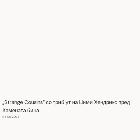
„Strange Cousins“ со трибјут на Џими Хендрикс пред
Камената бина
05.08.2026