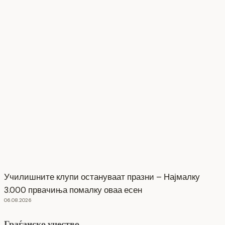
Училишните клупи остануваат празни – Најмалку
3.000 првачиња помалку оваа есен
06.08.2026
Граѓанско учество