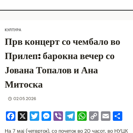
КУЛТУРА
Прв концерт со чембало во
Прилеп: барокна вечер со
Јована Топалов и Ана
Митоска
02.05.2026
F
X
T
M
Vi
T
W
C
E
S
a
wi
e
b
el
h
o
m
h
На 7 мај (четврток), со почеток во 20 часот, во НУЦК