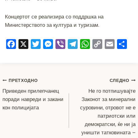
Концертот се реализира со поддршка на
Министерството за култура и туризам.
F
X
T
M
Vi
T
W
C
E
S
a
wi
e
b
el
h
o
m
h
c
tt
ss
er
e
at
p
ai
ar
e
er
e
gr
s
y
l
e
Навигација
b
n
a
A
Li
ПРЕТХОДНО
СЛЕДНО
o
g
m
p
n
Приведен прилепчанец
Не го потпишувајте
на
поради навреди и закани
Законот за минерални
o
er
p
k
напис
кон полицијата
суровини, отровот не е
k
патриотски или
демократски, ќе ни ја
уништи татковината –