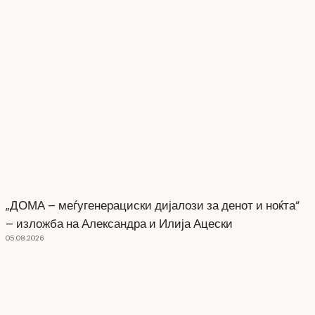
„ДОМА – меѓугенерациски дијалози за денот и ноќта“
– изложба на Александра и Илија Ацески
05.08.2026