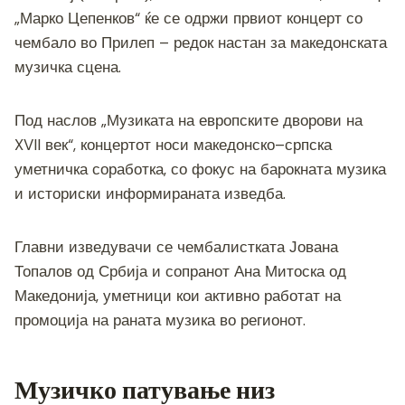
c
tt
ss
er
e
at
p
ai
ar
„Марко Цепенков“ ќе се одржи првиот концерт со
e
er
e
gr
s
y
l
e
чембало во Прилеп – редок настан за македонската
b
n
a
A
Li
музичка сцена.
o
g
m
p
n
o
er
p
k
Под наслов „Музиката на европските дворови на
k
XVII век“, концертот носи македонско–српска
уметничка соработка, со фокус на барокната музика
и историски информираната изведба.
Главни изведувачи се чембалистката Јована
Топалов од Србија и сопранот Ана Митоска од
Македонија, уметници кои активно работат на
промоција на раната музика во регионот.
Музичко патување низ