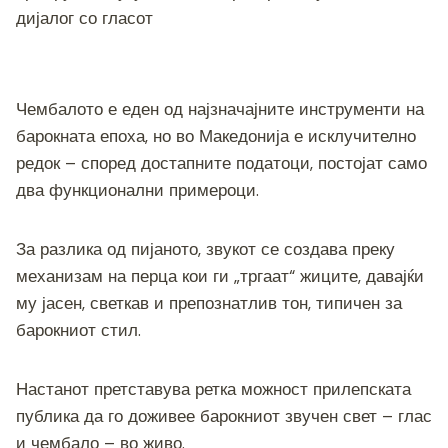
дијалог со гласот
Чембалото е еден од најзначајните инструменти на
барокната епоха, но во Македонија е исклучително
редок – според достапните податоци, постојат само
два функционални примероци.
За разлика од пијаното, звукот се создава преку
механизам на перца кои ги „тргаат“ жиците, давајќи
му јасен, светкав и препознатлив тон, типичен за
барокниот стил.
Настанот претставува ретка можност прилепската
публика да го доживее барокниот звучен свет – глас
и чембало – во живо.