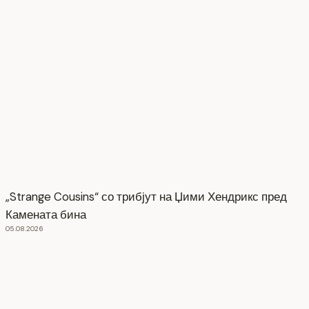
„Strange Cousins“ со трибјут на Џими Хендрикс пред
Камената бина
05.08.2026