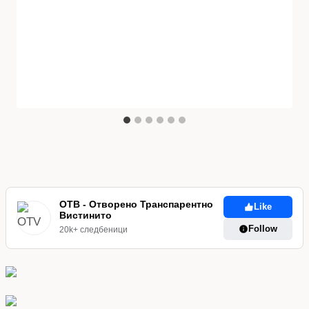
ОТВ - Отворено Транспарентно
Like
Вистинито
Follow
20k+ следбеници