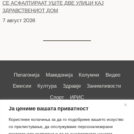
7 август 2026
Пелагонија
Македонија
Колумни
Видео
Емисии
Култура
Здравје
Занимливости
Спорт
ИРИС
Ја цениме вашата приватност
Користиме колачиња за да го подобриме вашето искуство
со прелистување, да опслужуваме персонализирани
реклами или содржини и да го анализираме нашиот