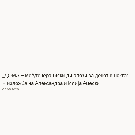
„ДОМА – меѓугенерациски дијалози за денот и ноќта“
– изложба на Александра и Илија Ацески
05.08.2026