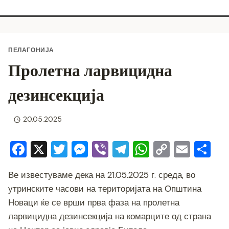
ПЕЛАГОНИЈА
Пролетна ларвицидна
дезинсекција
20.05.2025
F
X
T
M
Vi
T
W
C
E
S
a
wi
e
b
el
h
o
m
h
Ве известуваме дека на 21.05.2025 г. среда, во
c
tt
ss
er
e
at
p
ai
ar
утринските часови на територијата на Општина
e
er
e
gr
s
y
l
e
Новаци ќе се врши прва фаза на пролетна
b
n
a
A
Li
ларвицидна
дезинсекција на комарците од страна