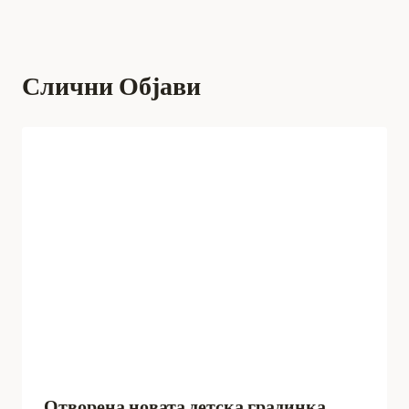
Слични Објави
Отворена новата детска градинка