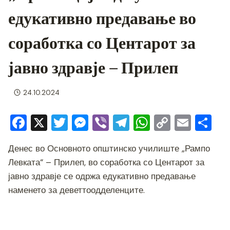
едукативно предавање во
соработка со Центарот за
јавно здравје – Прилеп
24.10.2024
F
X
T
M
Vi
T
W
C
E
S
a
wi
e
b
el
h
o
m
h
Денес во Основното општинско училиште „Рампо
c
tt
ss
er
e
at
p
ai
ar
Левката“ – Прилеп, во соработка со Центарот за
e
er
e
gr
s
y
l
e
јавно здравје се одржа едукативно предавање
b
n
a
A
Li
наменето за деветтоодделенците.
o
g
m
p
n
o
er
p
k