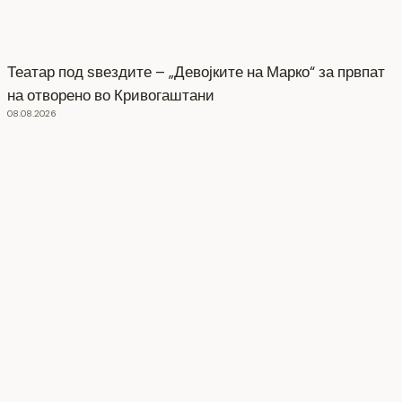
Театар под ѕвездите – „Девојките на Марко“ за првпат
на отворено во Кривогаштани
08.08.2026