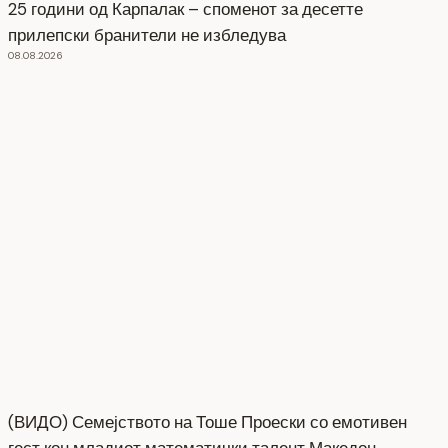
25 години од Карпалак – споменот за десетте
прилепски бранители не избледува
08.08.2026
(ВИДО) Семејството на Тоше Проески со емотивен
гест кон младиот математички талент Македон