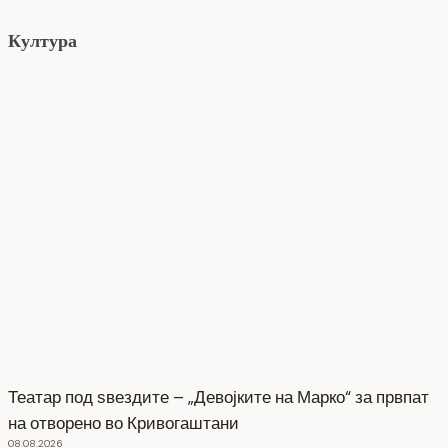
Култура
Театар под ѕвездите – „Девојките на Марко“ за првпат
на отворено во Кривогаштани
08.08.2026