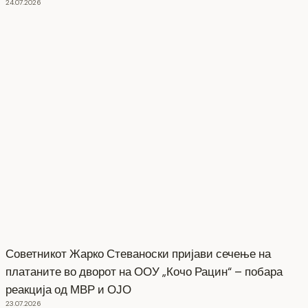
24.07.2026
Советникот Жарко Стеваноски пријави сечење на
платаните во дворот на ООУ „Кочо Рацин“ – побара
реакција од МВР и ОЈО
23.07.2026