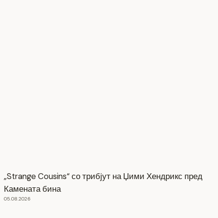
„Strange Cousins“ со трибјут на Џими Хендрикс пред
Камената бина
05.08.2026