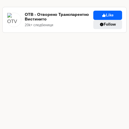
ОТВ - Отворено Транспарентно
Like
Вистинито
Follow
20k+ следбеници