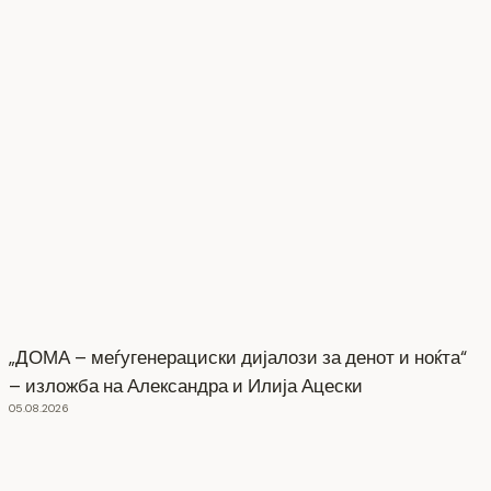
„ДОМА – меѓугенерациски дијалози за денот и ноќта“
– изложба на Александра и Илија Ацески
05.08.2026