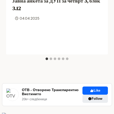
Јавна анкета за ДУП за четврт 3, блок
3.12
04.04.2025
ОТВ - Отворено Транспарентно
Like
Вистинито
Follow
20k+ следбеници