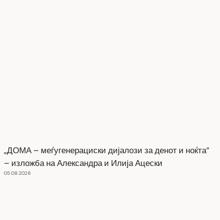
„ДОМА – меѓугенерациски дијалози за денот и ноќта“
– изложба на Александра и Илија Ацески
05.08.2026