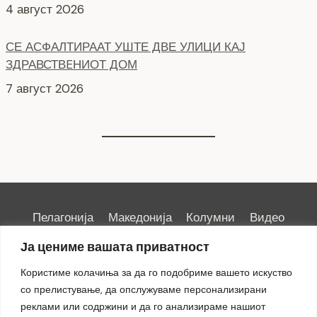
ЗДРАВСТВEНИОТ ДОМ
7 август 2026
Пелагонија
Македонија
Колумни
Видео
Емисии
Култура
Здравје
Занимливости
Ја цениме вашата приватност
Спорт
ИРИС
Користиме колачиња за да го подобриме вашето искуство
со прелистување, да опслужуваме персонализирани
реклами или содржини и да го анализираме нашиот