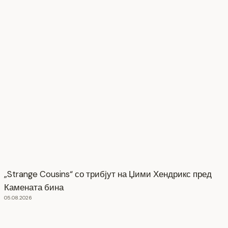
„Strange Cousins“ со трибјут на Џими Хендрикс пред
Камената бина
05.08.2026