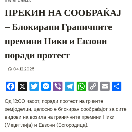
ПЕЛАГОНИЈА
ПРЕКИН НА СООБРАЌАЈ
– Блокирани Граничните
премини Ники и Евзони
поради протест
04.12.2025
F
X
T
M
Vi
T
W
C
E
S
a
wi
e
b
el
h
o
m
h
Од 12:00 часот, поради протест на грчките
c
tt
ss
er
e
at
p
ai
ar
земјоделци, целосно е блокиран сообраќајот за сите
e
er
e
gr
s
y
l
e
видови на возила на граничните премини Ники
b
n
a
A
Li
(Меџитлија) и Евзони (Богородица).