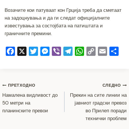
o
g
m
p
n
o
er
p
k
Возачите кои патуваат кон Грција треба да сметаат
k
на задоцнувања и да ги следат официјалните
известувања за состојбата на патиштата и
граничните премини.
F
X
T
M
Vi
T
W
C
E
S
a
wi
e
b
el
h
o
m
h
c
tt
ss
er
e
at
p
ai
ar
e
er
e
gr
s
y
l
e
Навигација
b
n
a
A
Li
ПРЕТХОДНО
СЛЕДНО
o
g
m
p
n
Намалена видливост до
Прекин на сите линии на
на
50 метри на
јавниот градски превоз
o
er
p
k
напис
планинските превои
во Прилеп поради
k
технички проблем