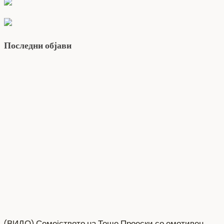
Последни објави
(ВИДО) Семејството на Тоше Проески со емотивен