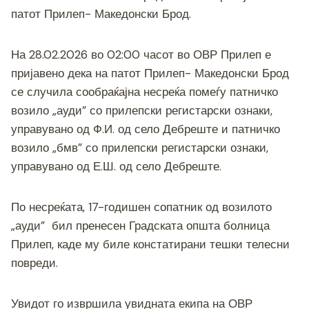
c
tt
ss
er
e
at
p
ai
ar
патот Прилеп- Македонски Брод.
e
er
e
gr
s
y
l
e
b
n
a
A
Li
На 28.02.2026 во 02:00 часот во ОВР Прилеп е
o
g
m
p
n
пријавено дека на патот Прилеп- Македонски Брод
o
er
p
k
се случила сообраќајна несреќа помеѓу патничко
k
возило „ауди” со прилепски регистарски ознаки,
управувано од Ф.И. од село Дебреште и патничко
возило „бмв” со прилепски регистарски ознаки,
управувано од Е.Ш. од село Дебреште.
По несреќата, 17-годишен сопатник од возилото
„ауди” бил пренесен Градската општа болница
Прилеп, каде му биле констатирани тешки телесни
повреди.
Увидот го извршила увидната екипа на ОВР