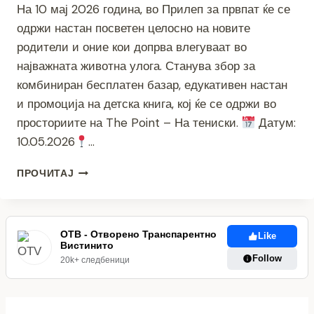
На 10 мај 2026 година, во Прилеп за првпат ќе се
одржи настан посветен целосно на новите
родители и оние кои допрва влегуваат во
најважната животна улога. Станува збор за
комбиниран бесплатен базар, едукативен настан
и промоција на детска книга, кој ќе се одржи во
просториите на The Point – На тениски.
Датум:
10.05.2026
…
ПОДДРШКА,
ПРОЧИТАЈ
СОВЕТИ
И
ПОДАРОЦИ
ЗА
ОТВ - Отворено Транспарентно
Like
НОВИ
Вистинито
РОДИТЕЛИ
Follow
20k+ следбеници
–
ЗА
ПРВПАТ