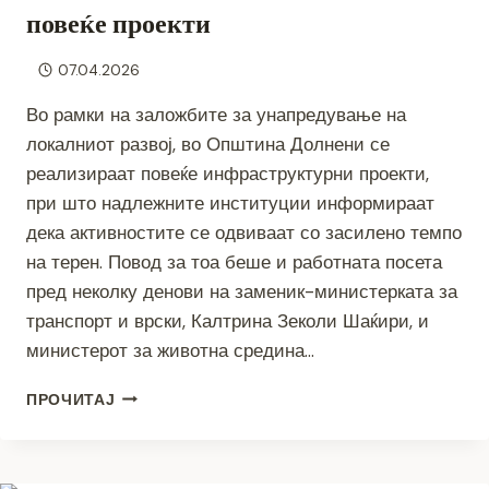
повеќе проекти
07.04.2026
Во рамки на заложбите за унапредување на
локалниот развој, во Општина Долнени се
реализираат повеќе инфраструктурни проекти,
при што надлежните институции информираат
дека активностите се одвиваат со засилено темпо
на терен. Повод за тоа беше и работната посета
пред неколку денови на заменик-министерката за
транспорт и врски, Калтрина Зеколи Шаќири, и
министерот за животна средина…
МЕЃУИНСТИТУЦИОНАЛНАТА
ПРОЧИТАЈ
СОРАБОТКА
ВО
ФУНКЦИЈА
НА