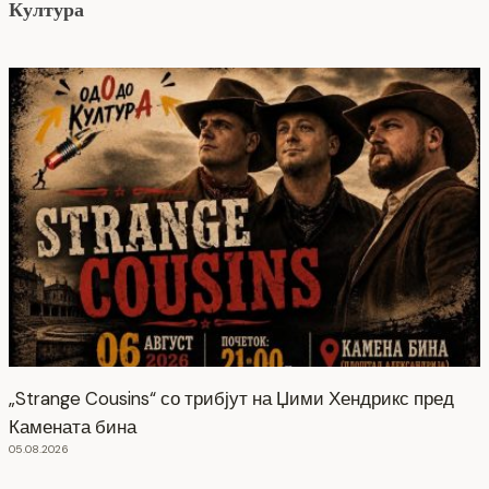
Култура
„Strange Cousins“ со трибјут на Џими Хендрикс пред
Камената бина
05.08.2026