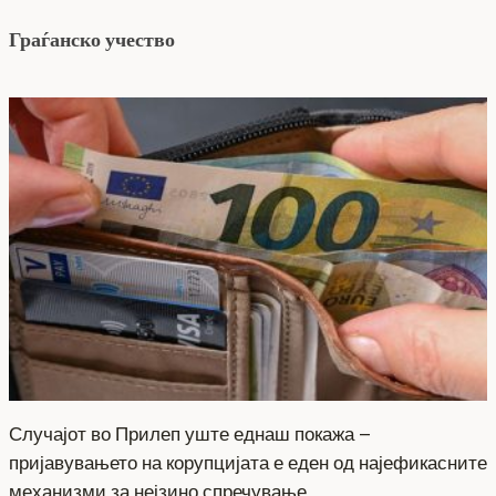
Граѓанско учество
Случајот во Прилеп уште еднаш покажа –
пријавувањето на корупцијата е еден од најефикасните
механизми за нејзино спречување