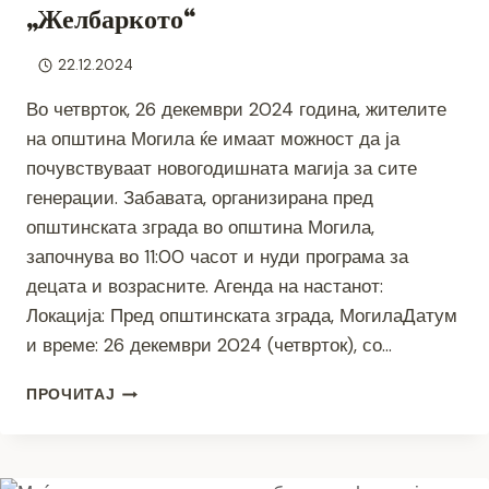
„Желбаркото“
22.12.2024
Во четврток, 26 декември 2024 година, жителите
на општина Могила ќе имаат можност да ја
почувствуваат новогодишната магија за сите
генерации. Забавата, организирана пред
општинската зграда во општина Могила,
започнува во 11:00 часот и нуди програма за
децата и возрасните. Агенда на настанот:
Локација: Пред општинската зграда, МогилаДатум
и време: 26 декември 2024 (четврток), со…
НОВОГОДИШНА
ПРОЧИТАЈ
ЗАБАВА
СО
ДЕДО
МРАЗ