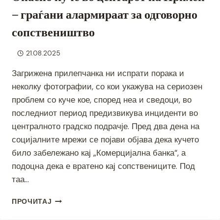
ВЕЛОСИПЕД
– граѓани алармираат за одговорно
ЗА
2023
сопствеништво
ГОДИНА
ВО
ПРИЛЕП
21.08.2025
Загриженa прилепчанка ни испрати порака и
неколку фотографии, со кои укажува на сериозен
проблем со куче кое, според неа и сведоци, во
последниот период предизвикува инциденти во
централното градско подрачје. Пред два дена на
социјалните мрежи се појави објава дека кучето
било забележано кај „Комерцијална банка“, а
подоцна дека е вратено кај сопствениците. Под
таа…
ОПАСНО
ПРОЧИТАЈ
КУЧЕ
ВО