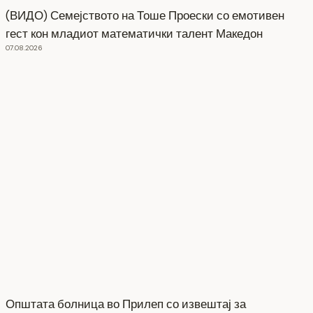
(ВИДО) Семејството на Тоше Проески со емотивен
гест кон младиот математички талент Македон
07.08.2026
Општата болница во Прилеп со извештај за