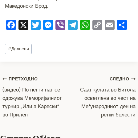
Македонски Брод.
F
X
T
M
Vi
T
W
C
E
S
a
wi
e
b
el
h
o
m
h
c
tt
ss
er
e
at
p
ai
ar
Post
#
Долнени
e
er
e
gr
s
y
l
e
Tags:
b
n
a
A
Li
o
g
m
p
n
Навигација
ПРЕТХОДНО
СЛЕДНО
o
er
p
k
(видео) По петти пат се
Саат кулата во Битола
k
на
одржува Меморијалниот
осветлена во чест на
напис
турнир „Илија Карески“
Меѓународниот ден на
во Прилеп
ретки болести