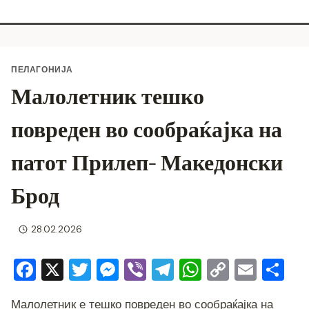
ПЕЛАГОНИЈА
Малолетник тешко
повреден во сообраќајка на
патот Прилеп- Македонски
Брод
28.02.2026
F
X
T
M
Vi
T
W
C
E
S
a
wi
e
b
el
h
o
m
h
Малолетник е тешко повреден во сообраќајка на