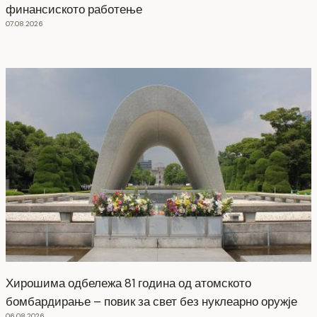
финансиското работење
07.08.2026
Хирошима одбележа 81 година од атомското
бомбардирање – повик за свет без нуклеарно оружје
06.08.2026