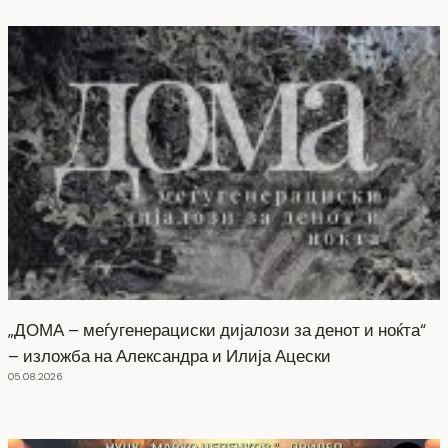
„ДОМА – меѓугенерациски дијалози за денот и ноќта“
– изложба на Александра и Илија Ацески
05.08.2026