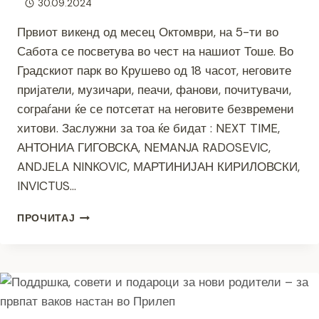
30.09.2024
Првиот викенд од месец Октомври, на 5-ти во
Сабота се посветува во чест на нашиот Тоше. Во
Градскиот парк во Крушево од 18 часот, неговите
пријатели, музичари, пеачи, фанови, почитувачи,
сограѓани ќе се потсетат на неговите безвремени
хитови. Заслужни за тоа ќе бидат : NEXT TIME,
АНТОНИА ГИГОВСКА, NEMANJA RADOSEVIC,
ANDJELA NINKOVIC, МАРТИНИЈАН КИРИЛОВСКИ,
INVICTUS…
СО
ПРОЧИТАЈ
ЉУБОВ
ЗА
ТОШЕ