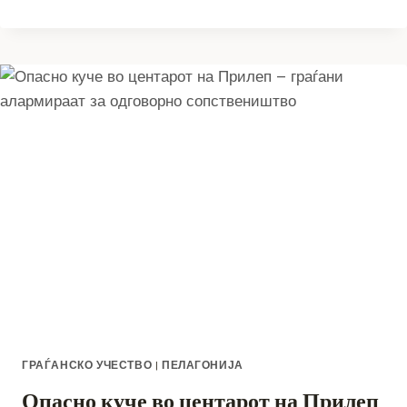
ЛИСТИ
НА
БАРАТЕЛИ
КОИ
ГИ
ИСПОЛНИЛЕ/
НЕ
ГИ
ИСПОЛНИЛЕ
КРИТЕРИУМИТЕ
ЗА
СУБВЕНЦИОНИРАЊЕ
/
НАДОМЕСТУВАЊЕ
НА
ДЕЛ
ОД
ТРОШОЦИТЕ
ЗА
ГРАЃАНСКО УЧЕСТВО
|
ПЕЛАГОНИЈА
КУПУВАЊЕ
НА
Опасно куче во центарот на Прилеп