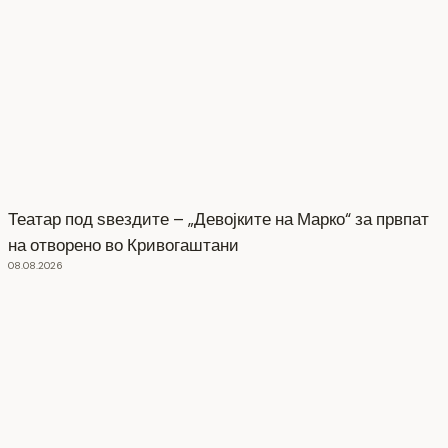
Театар под ѕвездите – „Девојките на Марко“ за првпат
на отворено во Кривогаштани
08.08.2026