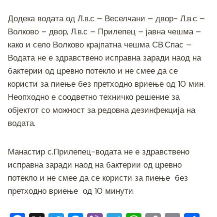
Додека водата од Л.в.с – Веселчани – двор- Л.в.с –
Волково – двор, Л.в.с – Прилепец – јавна чешма –
како и село Волково крајпатна чешма СВ.Спас –
Водата не е здравствено исправна заради наод на
бактерии од цревно потекло и не смее да се
користи за пиење без претходно вриење од 10 мин.
Неопходно е соодветно техничко решение за
објектот со можност за редовна дезинфекција на
водата.
Манастир с.Прилепец-водата не е здравствено
исправна заради наод на бактерии од цревно
потекло и не смее да се користи за пиење без
претходно вриење од 10 минути.