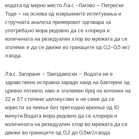
c
tt
ss
er
e
at
p
ai
ar
водата од мерно место Л.в.с -Лагово – Петрески
e
er
e
gr
s
y
l
e
Тоде – на основа од извршените испитувања и
b
n
a
A
Li
стручната анализа примерокот одговара за
o
g
m
p
n
употреба,но мора редовно да се хлорира и
o
er
p
k
количината на резидуален хлор во мрежата да се
зголеми и да се движи во гранаците од 0,2-0,5 мг/
k
л.вода.
Л.в.с. Загорани – Ѕвездакоски – Водата не е
здравствено исправна заради наод на бактерии од
цревно потекло, како и зголемен број на колонии на
22 и 37 степени целзиусови и не смее да се
користи за пиење без претходно вриење од 10
минути.Водата мора редовно да се хлорира и
количината на резидуален хлор во мрежата да се
движи во границите од 0,2 до 0,5мг/л.вода.