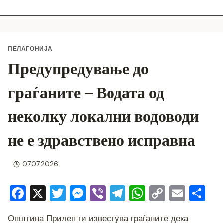
ПЕЛАГОНИЈА
Предупредување до
граѓаните – Водата од
неколку локални водоводи
не е здравствено исправна
07.07.2026
F
X
T
M
Vi
T
W
C
E
S
a
wi
e
b
el
h
o
m
h
Општина Прилеп ги известува граѓаните дека