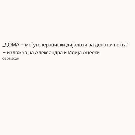
„ДОМА – меѓугенерациски дијалози за денот и ноќта“
– изложба на Александра и Илија Ацески
05.08.2026