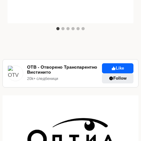
ОТВ - Отворено Транспарентно
Like
Вистинито
Follow
20k+ следбеници