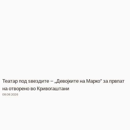
Театар под ѕвездите – „Девојките на Марко“ за првпат
на отворено во Кривогаштани
08.08.2026