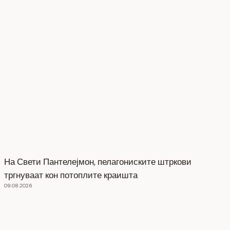
На Свети Пантелејмон, пелагониските штркови
тргнуваат кон потоплите краишта
09.08.2026