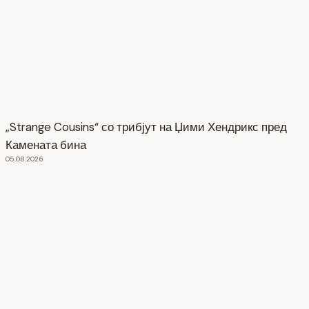
„Strange Cousins“ со трибјут на Џими Хендрикс пред
Камената бина
05.08.2026