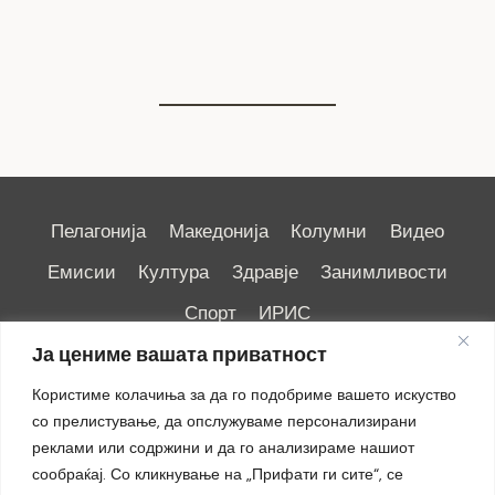
7 август 2026
Пелагонија
Македонија
Колумни
Видео
Емисии
Култура
Здравје
Занимливости
Спорт
ИРИС
Ја цениме вашата приватност
Користиме колачиња за да го подобриме вашето искуство
со прелистување, да опслужуваме персонализирани
реклами или содржини и да го анализираме нашиот
Импресум
|
Маркетинг
сообраќај. Со кликнување на „Прифати ги сите“, се