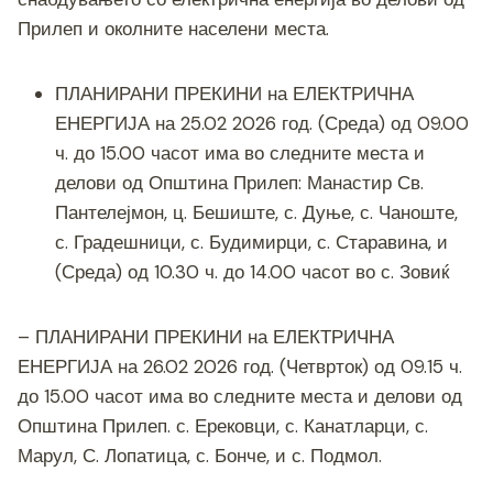
b
n
a
A
Li
Прилеп и околните населени места.
o
g
m
p
n
o
er
p
k
ПЛАНИРАНИ ПРЕКИНИ на ЕЛЕКТРИЧНА
k
ЕНЕРГИЈА на 25.02 2026 год. (Среда) од 09.00
ч. до 15.00 часот има во следните места и
делови од Општина Прилеп: Манастир Св.
Пантелејмон, ц. Бешиште, с. Дуње, с. Чаноште,
с. Градешници, с. Будимирци, с. Старавина, и
(Среда) од 10.30 ч. до 14.00 часот во с. Зовиќ
– ПЛАНИРАНИ ПРЕКИНИ на ЕЛЕКТРИЧНА
ЕНЕРГИЈА на 26.02 2026 год. (Четврток) од 09.15 ч.
до 15.00 часот има во следните места и делови од
Општина Прилеп. с. Ерековци, с. Канатларци, с.
Марул, С. Лопатица, с. Бонче, и с. Подмол.