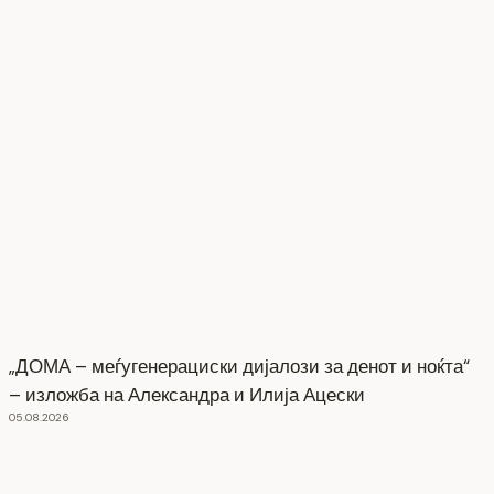
„ДОМА – меѓугенерациски дијалози за денот и ноќта“
– изложба на Александра и Илија Ацески
05.08.2026