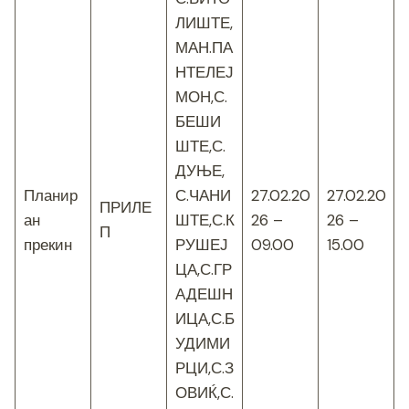
ЛИШТЕ,
МАН.ПА
НТЕЛЕЈ
МОН,С.
БЕШИ
ШТЕ,С.
ДУЊЕ,
Планир
С.ЧАНИ
27.02.20
27.02.20
ПРИЛЕ
ан
ШТЕ,С.К
26 –
26 –
П
прекин
РУШЕЈ
09.00
15.00
ЦА,С.ГР
АДЕШН
ИЦА,С.Б
УДИМИ
РЦИ,С.З
ОВИЌ,С.