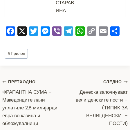
СТАРАВ
ИНА
F
X
T
M
Vi
T
W
C
E
S
a
wi
e
b
el
h
o
m
h
c
tt
ss
er
e
at
p
ai
ar
Post
#
Прилеп
e
er
e
gr
s
y
l
e
Tags:
b
n
a
A
Li
o
g
m
p
n
Навигација
ПРЕТХОДНО
СЛЕДНО
o
er
p
k
ФРАПАНТНА СУМА –
Денеска започнуваат
k
на
Македонците лани
велигденските пости –
напис
уплатиле 2,8 милијарди
(ТИПИК ЗА
евра во казина и
ВЕЛИГДЕНСКИТЕ
обложувалници
ПОСТИ)