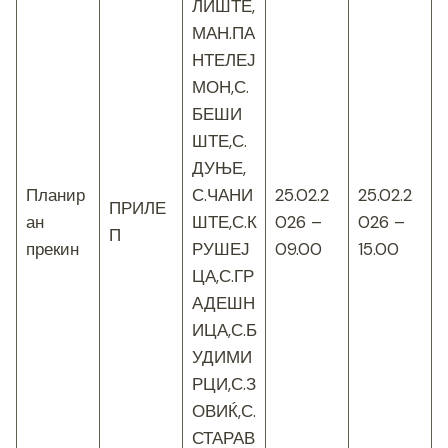
ЛИШТЕ,
МАН.ПА
НТЕЛЕЈ
МОН,С.
БЕШИ
ШТЕ,С.
ДУЊЕ,
Планир
С.ЧАНИ
25.02.2
25.02.2
ПРИЛЕ
ан
ШТЕ,С.К
026 –
026 –
П
прекин
РУШЕЈ
09.00
15.00
ЦА,С.ГР
АДЕШН
ИЦА,С.Б
УДИМИ
РЦИ,С.З
ОВИЌ,С.
СТАРАВ