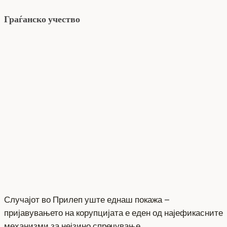
Граѓанско учество
Случајот во Прилеп уште еднаш покажа –
пријавувањето на корупцијата е еден од најефикасните
механизми за нејзино спречување