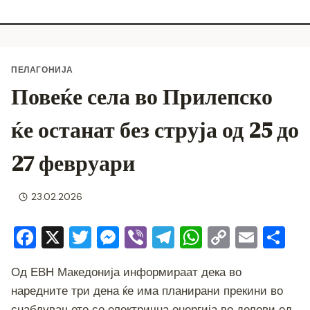
ПЕЛАГОНИЈА
Повеќе села во Прилепско
ќе останат без струја од 25 до
27 февруари
23.02.2026
F
X
T
M
Vi
T
W
C
E
S
a
wi
e
b
el
h
o
m
h
Од ЕВН Македонија информираат дека во
c
tt
ss
er
e
at
p
ai
ar
наредните три дена ќе има планирани прекини во
e
er
e
gr
s
y
l
e
снабдувањето со електрична енергија во делови од