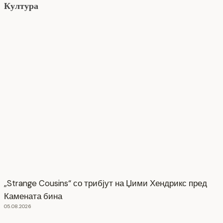
Култура
„Strange Cousins“ со трибјут на Џими Хендрикс пред
Камената бина
05.08.2026