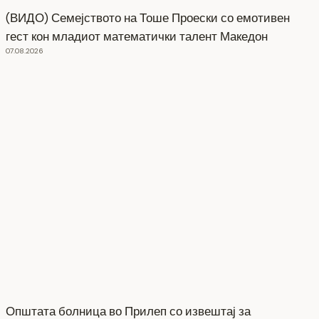
(ВИДО) Семејството на Тоше Проески со емотивен
гест кон младиот математички талент Македон
07.08.2026
Општата болница во Прилеп со извештај за