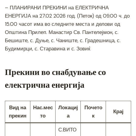
– ПЛАНИРАНИ ПРЕКИНИ на ЕЛЕКТРИЧНА
ЕНЕРГИЈА на 27.02 2026 год. (Петок) од 09.00 ч. до
15.00 часот има во следните места и делови од
Општина Прилеп. Манастир Св. Пантелејмон, с.
Бешиште, с. Дуње, с. Чаниште, с. Градешница, с.
Будимирци, с. Старавина и с. Зовиќ
Прекини во снабдување со
електрична енергија
Вид на
Нас.мес
Локациј
Почето
Крај
прекин
то
а
к
С.ВИТО