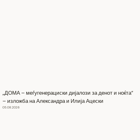
„ДОМА – меѓугенерациски дијалози за денот и ноќта“
– изложба на Александра и Илија Ацески
05.08.2026