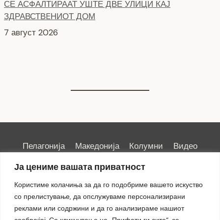
7 август 2026
НОВ ПАРКИНГ ПРОСТОР ВО ЦЕНТАРОТ НА ГРАДОТ
6 август 2026
Пелагонија
Македонија
Колумни
Видео
Емисии
Култура
Здравје
Занимливости
Ја цениме вашата приватност
Спорт
ИРИС
Користиме колачиња за да го подобриме вашето искуство
со прелистување, да опслужуваме персонализирани
реклами или содржини и да го анализираме нашиот
сообраќај. Со кликнување на „Прифати ги сите“, се