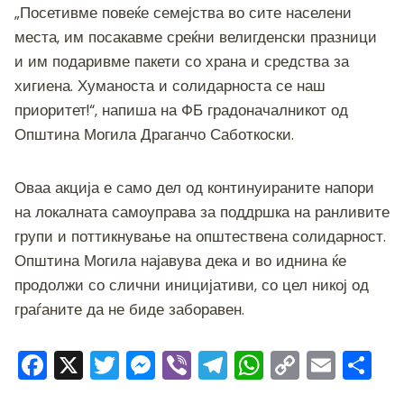
k
„Посетивме повеќе семејства во сите населени
места, им посакавме среќни велигденски празници
и им подаривме пакети со храна и средства за
хигиена. Хуманоста и солидарноста се наш
приоритет!“, напиша на ФБ градоначалникот од
Општина Могила Драганчо Саботкоски.
Оваа акција е само дел од континуираните напори
на локалната самоуправа за поддршка на ранливите
групи и поттикнување на општествена солидарност.
Општина Могила најавува дека и во иднина ќе
продолжи со слични иницијативи, со цел никој од
граѓаните да не биде заборавен.
F
X
T
M
Vi
T
W
C
E
S
a
wi
e
b
el
h
o
m
h