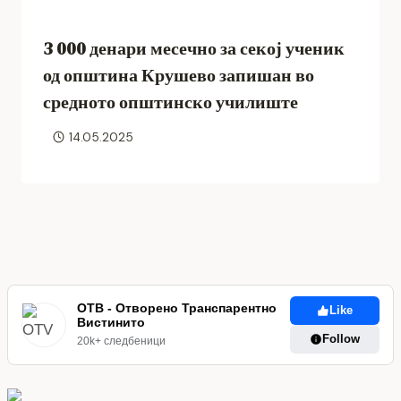
3 000 денари месечно за секој ученик
од општина Крушево запишан во
средното општинско училиште
14.05.2025
ОТВ - Отворено Транспарентно
Like
Вистинито
Follow
20k+ следбеници