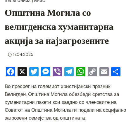
ПЕЛАГОНИЈА
|
ИРИС
Општина Могила со
велигденска хуманитарна
акција за најзагрозените
17.04.2025
F
X
T
M
Vi
T
W
C
E
S
a
wi
e
b
el
h
o
m
h
Во пресрет на големиот христијански празник
c
tt
ss
er
e
at
p
ai
ar
Велигден, Општина Могила обезбеди сретства за
e
er
e
gr
s
y
l
e
хуманитарни пакети кои заедно со членовите на
b
n
a
A
Li
Советот на Општина Могила ги подели на социјално
o
g
m
p
n
загрозени семејства од општината.
o
er
p
k