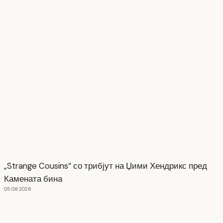
„Strange Cousins“ со трибјут на Џими Хендрикс пред
Камената бина
05.08.2026