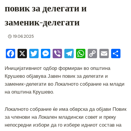
повик за делегати и
заменик-делегати
19.06.2025
F
X
T
M
Vi
T
W
C
E
S
a
wi
e
b
el
h
o
m
h
Иницијативниот одбор формиран во општина
c
tt
ss
er
e
at
p
ai
ar
Крушево објавува Јавен повик за делегати и
e
er
e
gr
s
y
l
e
заменик-делегати во Локалното собрание на млади
b
n
a
A
Li
на општина Крушево.
o
g
m
p
n
o
er
p
k
Локалното собрание ќе има обврска да објави Повик
k
за членови на Локален младински совет и преку
непосредни избори да го избере идниот состав на