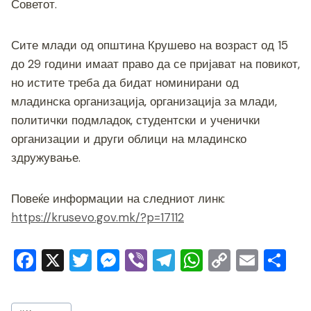
Советот.
Сите млади од општина Крушево на возраст од 15
до 29 години имаат право да се пријават на повикот,
но истите треба да бидат номинирани од
младинска организација, организација за млади,
политички подмладок, студентски и ученички
организации и други облици на младинско
здружување.
Повеќе информации на следниот линк:
https://krusevo.gov.mk/?p=17112
F
X
T
M
Vi
T
W
C
E
S
a
wi
e
b
el
h
o
m
h
c
tt
ss
er
e
at
p
ai
ar
Post