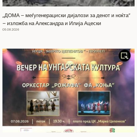
„ДОМА – меѓугенерациски дијалози за денот и ноќта“
– изложба на Александра и Илија Ацески
05.08.2026