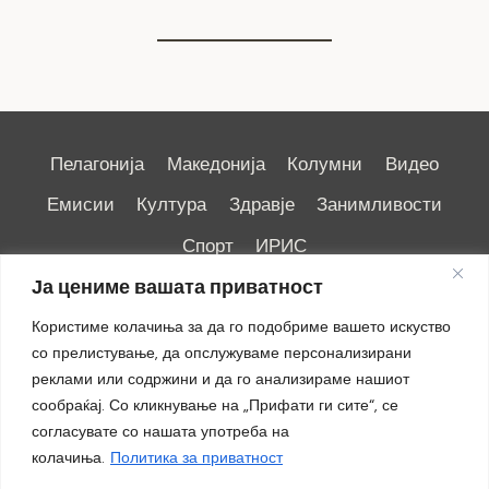
Пелагонија
Македонија
Колумни
Видео
Емисии
Култура
Здравје
Занимливости
Спорт
ИРИС
Ја цениме вашата приватност
Користиме колачиња за да го подобриме вашето искуство
со прелистување, да опслужуваме персонализирани
реклами или содржини и да го анализираме нашиот
Импресум
|
Маркетинг
сообраќај. Со кликнување на „Прифати ги сите“, се
согласувате со нашата употреба на
колачиња.
Политика за приватност