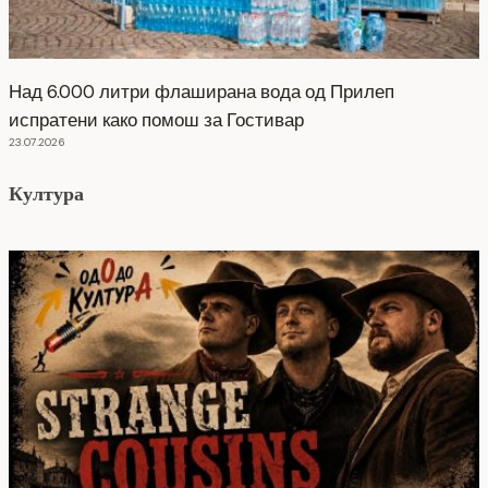
Над 6.000 литри флаширана вода од Прилеп
испратени како помош за Гостивар
23.07.2026
Култура