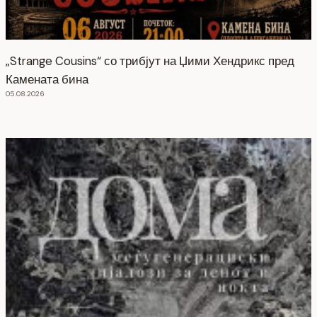
„Strange Cousins“ со трибјут на Џими Хендрикс пред
Камената бина
05.08.2026