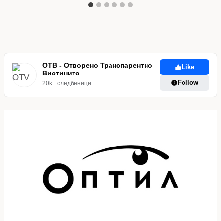
ОТВ - Отворено Транспарентно
Like
Вистинито
Follow
20k+ следбеници