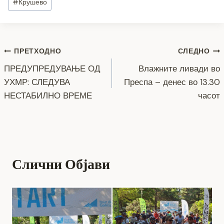
#
Крушево
e
er
e
gr
s
y
l
e
Tags:
b
n
a
A
Li
o
g
m
p
n
Навигација
ПРЕТХОДНО
СЛЕДНО
o
er
p
k
ПРЕДУПРЕДУВАЊЕ ОД
Влажните ливади во
k
на
УХМР: СЛЕДУВА
Преспа – денес во 13.30
напис
НЕСТАБИЛНО ВРЕМЕ
часот
Слични Објави