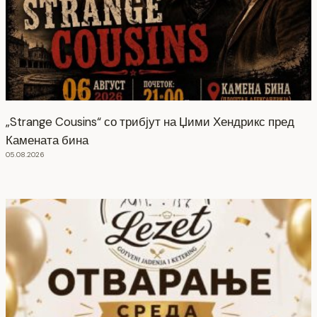
„Strange Cousins“ со трибјут на Џими Хендрикс пред
Камената бина
05.08.2026