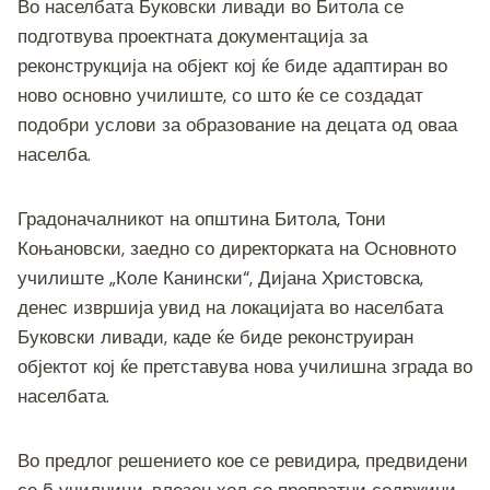
c
tt
ss
er
e
at
p
ai
ar
Во населбата Буковски ливади во Битола се
e
er
e
gr
s
y
l
e
подготвува проектната документација за
b
n
a
A
Li
реконструкција на објект кој ќе биде адаптиран во
ново основно училиште, со што ќе се создадат
o
g
m
p
n
подобри услови за образование на децата од оваа
o
er
p
k
населба.
k
Градоначалникот на општина Битола, Тони
Коњановски, заедно со директорката на Основното
училиште „Коле Канински“, Дијана Христовска,
денес извршија увид на локацијата во населбата
Буковски ливади, каде ќе биде реконструиран
објектот кој ќе претставува нова училишна зграда во
населбата.
Во предлог решението кое се ревидира, предвидени