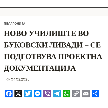
ПЕЛАГОНИЈА
НОВО УЧИЛИШТЕ ВО
БУКОВСКИ ЛИВАДИ – СЕ
ПОДГОТВУВА ПРОЕКТНА
ДОКУМЕНТАЦИЈА
04.02.2025
F
X
T
M
Vi
T
W
C
E
S
a
wi
e
b
el
h
o
m
h