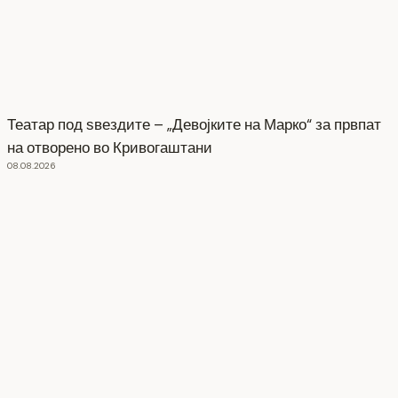
Театар под ѕвездите – „Девојките на Марко“ за првпат
на отворено во Кривогаштани
08.08.2026