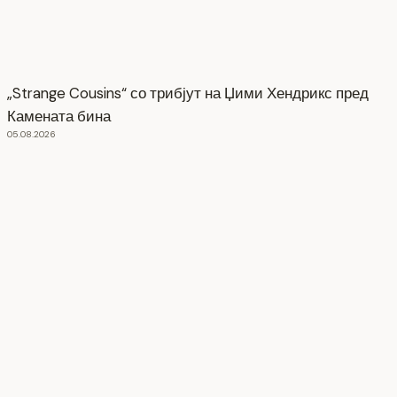
„Strange Cousins“ со трибјут на Џими Хендрикс пред
Камената бина
05.08.2026