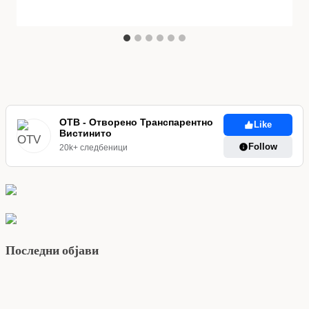
ОТВ - Отворено Транспарентно
Like
Вистинито
Follow
20k+ следбеници
Последни објави