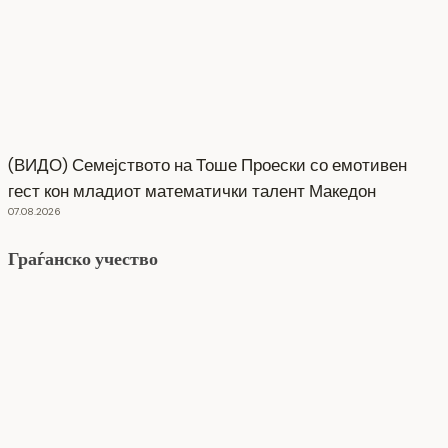
(ВИДО) Семејството на Тоше Проески со емотивен
гест кон младиот математички талент Македон
07.08.2026
Граѓанско учество