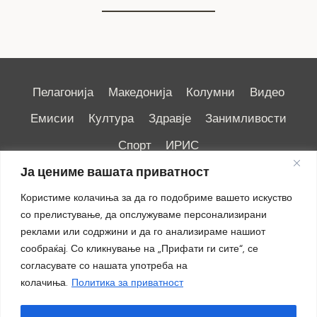
Пелагонија
Македонија
Колумни
Видео
Емисии
Култура
Здравје
Занимливости
Спорт
ИРИС
Ја цениме вашата приватност
Користиме колачиња за да го подобриме вашето искуство
со прелистување, да опслужуваме персонализирани
реклами или содржини и да го анализираме нашиот
Импресум
|
Маркетинг
сообраќај. Со кликнување на „Прифати ги сите“, се
согласувате со нашата употреба на
колачиња.
Политика за приватност