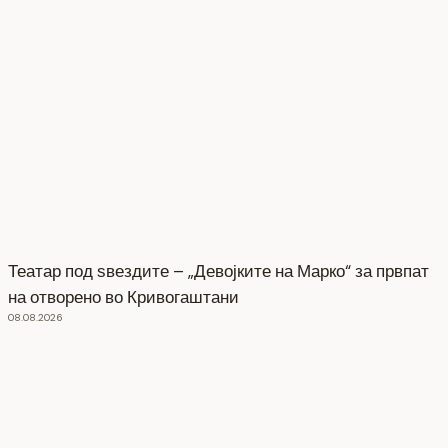
Театар под ѕвездите – „Девојките на Марко“ за првпат
на отворено во Кривогаштани
08.08.2026