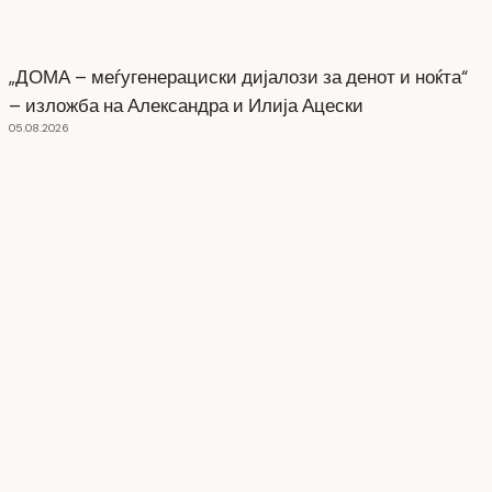
„ДОМА – меѓугенерациски дијалози за денот и ноќта“
– изложба на Александра и Илија Ацески
05.08.2026