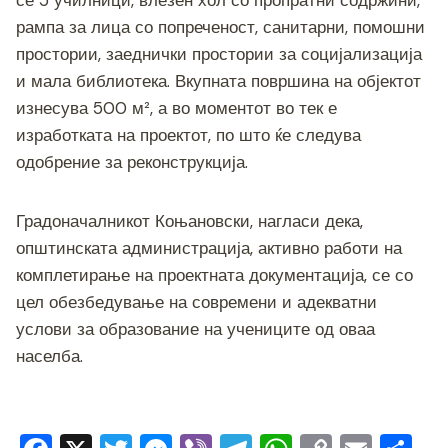
се 5 училници, влезен хол со пропратни содржини,
рампа за лица со попреченост, санитарни, помошни
простории, заеднички простории за социјализација
и мала библиотека. Вкупната површина на објектот
изнесува 500 м², а во моментот во тек е
изработката на проектот, по што ќе следува
одобрение за реконструкција.
Градоначалникот Коњановски, нагласи дека,
општинската администрација, активно работи на
комплетирање на проектната документација, се со
цел обезбедување на современи и адекватни
услови за образование на учениците од оваа
населба.