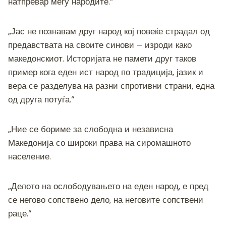
натпревар меѓу народите.“
„Јас не познавам друг народ кој повеќе страдал од
предавствата на своите синови – изроди како
македонскиот. Историјата не памети друг таков
пример кога еден ист народ по традиција, јазик и
вера се разделува на разни спротивни страни, една
од друга потуѓа.“
„Ние се бориме за слободна и независна
Македонија со широки права на сиромашното
население.
„Делото на ослободувањето на еден народ, е пред
се негово сопствено дело, на неговите сопствени
раце.“