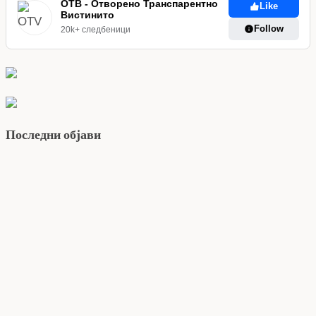
ОТВ - Отворено Транспарентно
Like
Вистинито
Follow
20k+ следбеници
Последни објави