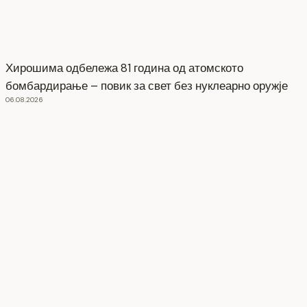
Хирошима одбележа 81 година од атомското
бомбардирање – повик за свет без нуклеарно оружје
06.08.2026