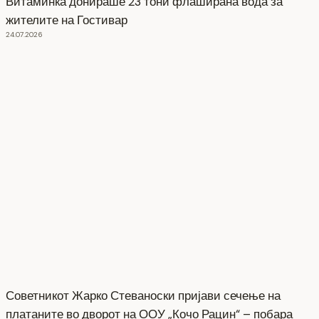
Витаминка донираше 23 тони флаширана вода за
жителите на Гостивар
24.07.2026
Советникот Жарко Стеваноски пријави сечење на
платаните во дворот на ООУ „Кочо Рацин“ – побара