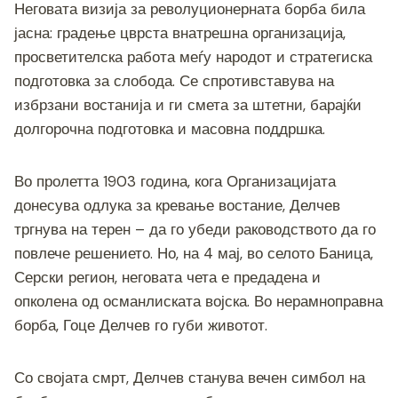
Неговата визија за револуционерната борба била
јасна: градење цврста внатрешна организација,
просветителска работа меѓу народот и стратегиска
подготовка за слобода. Се спротивставува на
избрзани востанија и ги смета за штетни, барајќи
долгорочна подготовка и масовна поддршка.
Во пролетта 1903 година, кога Организацијата
донесува одлука за кревање востание, Делчев
тргнува на терен – да го убеди раководството да го
повлече решението. Но, на 4 мај, во селото Баница,
Серски регион, неговата чета е предадена и
опколена од османлиската војска. Во нерамноправна
борба, Гоце Делчев го губи животот.
Со својата смрт, Делчев станува вечен симбол на