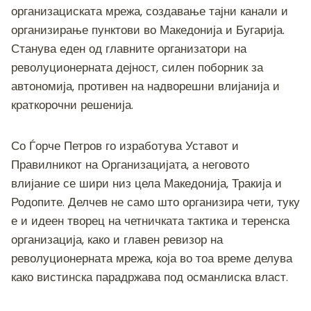
организациската мрежа, создавање тајни канали и
организирање пунктови во Македонија и Бугарија.
Станува еден од главните организатори на
револуционерната дејност, силен поборник за
автономија, противен на надворешни влијанија и
краткорочни решенија.
Со Ѓорче Петров го изработува Уставот и
Правилникот на Организацијата, а неговото
влијание се шири низ цела Македонија, Тракија и
Родопите. Делчев не само што организира чети, туку
е и идеен творец на четничката тактика и теренска
организација, како и главен ревизор на
револуционерната мрежа, која во тоа време делува
како вистинска парадржава под османлиска власт.