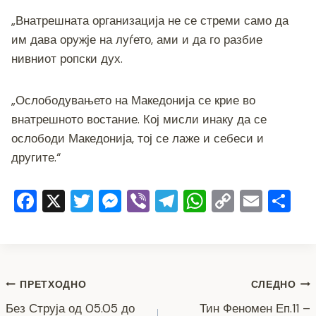
„Внатрешната организација не се стреми само да
им дава оружје на луѓето, ами и да го разбие
нивниот ропски дух.
„Ослободувањето на Македонија се крие во
внатрешното востание. Кој мисли инаку да се
ослободи Македонија, тој се лаже и себеси и
другите.“
F
X
T
M
Vi
T
W
C
E
S
a
wi
e
b
el
h
o
m
h
c
tt
ss
er
e
at
p
ai
ar
e
er
e
gr
s
y
l
e
Навигација
b
n
a
A
Li
ПРЕТХОДНО
СЛЕДНО
o
g
m
p
n
Без Струја од 05.05 до
Тин Феномен Еп.11 –