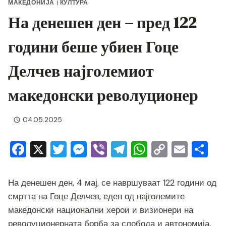
МАКЕДОНИЈА
|
КУЛТУРА
На денешен ден – пред 122
години беше убиен Гоце
Делчев најголемиот
македонски револуционер
04.05.2025
F
X
T
M
Vi
T
W
C
E
S
a
wi
e
b
el
h
o
m
h
c
tt
ss
er
e
at
p
ai
ar
На денешен ден, 4 мај, се навршуваат 122 години од
e
er
e
gr
s
y
l
e
смртта на Гоце Делчев, еден од најголемите
b
n
a
A
Li
македонски национални херои и визионери на
револуционерната борба за слобода и автономија,