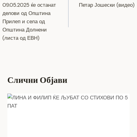
на
09.05.2025 ќе останат
Петар Јошески (видео)
o
er
p
k
напис
делови од Општина
k
Прилеп и села од
Општина Долнени
(листа од ЕВН)
Слични Објави