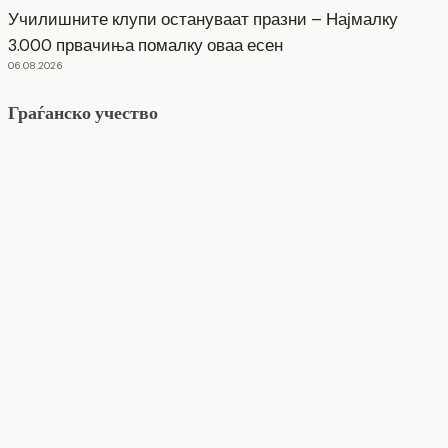
Училишните клупи остануваат празни – Најмалку
3.000 првачиња помалку оваа есен
06.08.2026
Граѓанско учество