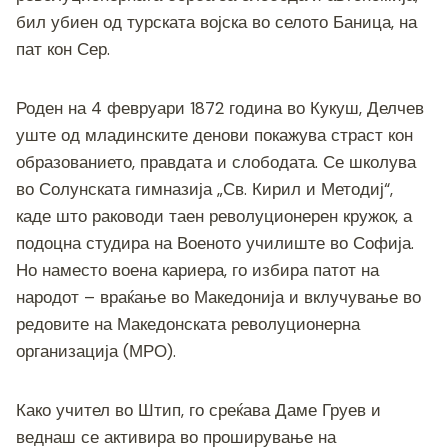
o
g
m
p
n
бил убиен од турската војска во селото Баница, на
o
er
p
k
пат кон Сер.
k
Роден на 4 февруари 1872 година во Кукуш, Делчев
уште од младинските денови покажува страст кон
образованието, правдата и слободата. Се школува
во Солунската гимназија „Св. Кирил и Методиј“,
каде што раководи таен револуционерен кружок, а
подоцна студира на Военото училиште во Софија.
Но наместо воена кариера, го избира патот на
народот – враќање во Македонија и вклучување во
редовите на Македонската револуционерна
организација (МРО).
Како учител во Штип, го среќава Даме Груев и
веднаш се активира во проширување на