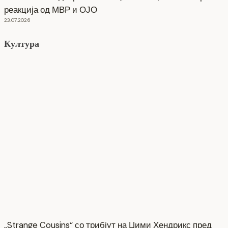
реакција од МВР и ОЈО
23.07.2026
Култура
„Strange Cousins“ со трибјут на Џими Хендрикс пред