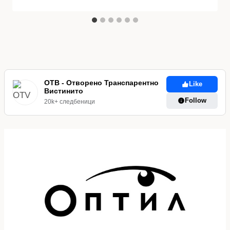
ОТВ - Отворено Транспарентно
Like
Вистинито
Follow
20k+ следбеници