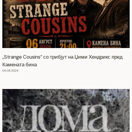
„Strange Cousins“ со трибјут на Џими Хендрикс пред
Камената бина
05.08.2026