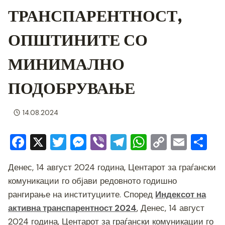
ТРАНСПАРЕНТНОСТ,
ОПШТИНИТЕ СО
МИНИМАЛНО
ПОДОБРУВАЊЕ
14.08.2024
F
X
T
M
Vi
T
W
C
E
S
a
wi
e
b
el
h
o
m
h
Денес, 14 август 2024 година, Центарот за граѓански
c
tt
ss
er
e
at
p
ai
ar
комуникации го објави редовното годишно
e
er
e
gr
s
y
l
e
рангирање на институциите. Според
Индексот на
b
n
a
A
Li
активна транспарентност 2024
, Денес, 14 август
o
g
m
p
n
2024 година, Центарот за граѓански комуникации го