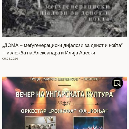
„ДОМА – меѓугенерациски дијалози за денот и ноќта“
– изложба на Александра и Илија Ацески
05.08.2026