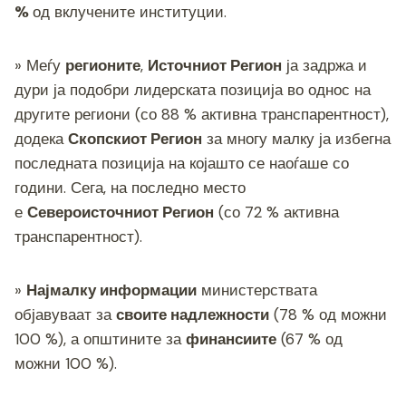
%
од вклучените институции.
» Меѓу
регионите
,
Источниот Регион
ја задржа и
дури ја подобри лидерската позиција во однос на
другите региони (со 88 % активна транспарентност),
додека
Скопскиот Регион
за многу малку ја избегна
последната позиција на којашто се наоѓаше со
години. Сега, на последно место
е
Североисточниот Регион
(со 72 % активна
транспарентност).
»
Н
ајмалку информации
министерствата
објавуваат за
своите надлежности
(78 % од можни
100 %), а општините за
финансиите
(67 % од
можни 100 %).