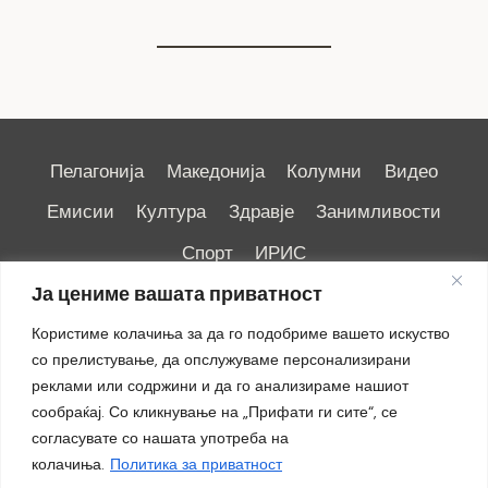
Пелагонија
Македонија
Колумни
Видео
Емисии
Култура
Здравје
Занимливости
Спорт
ИРИС
Ја цениме вашата приватност
Користиме колачиња за да го подобриме вашето искуство
со прелистување, да опслужуваме персонализирани
реклами или содржини и да го анализираме нашиот
Импресум
|
Маркетинг
сообраќај. Со кликнување на „Прифати ги сите“, се
согласувате со нашата употреба на
колачиња.
Политика за приватност