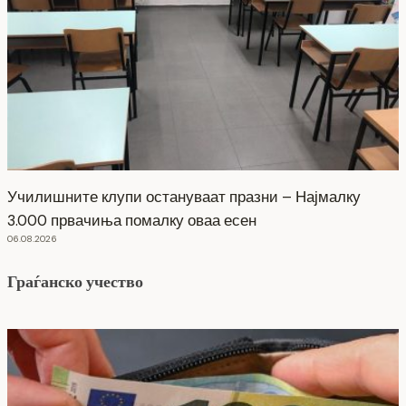
Училишните клупи остануваат празни – Најмалку
3.000 првачиња помалку оваа есен
06.08.2026
Граѓанско учество