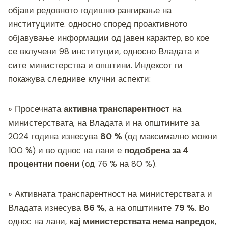
o
er
p
k
објави редовното годишно рангирање на
институциите. односно според проактивното
k
објавување информации од јавен карактер, во кое
се вклучени 98 институции, односно Владата и
сите министерства и општини. Индексот ги
покажува следниве клучни аспекти:
» Просечната
активна транспарентност
на
министерствата, на Владата и на општините за
2024 година изнесува
80 %
(од максимално можни
100 %) и во однос на лани е
подобрена за 4
процентни поени
(од 76 % на 80 %).
» Активната транспарентност на министерствата и
Владата изнесува
86
%
, а на општините
79 %
. Во
однос на лани,
кај министерствата нема напредок
,