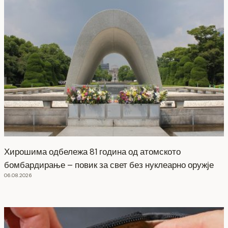
Хирошима одбележа 81 година од атомското
бомбардирање – повик за свет без нуклеарно оружје
06.08.2026