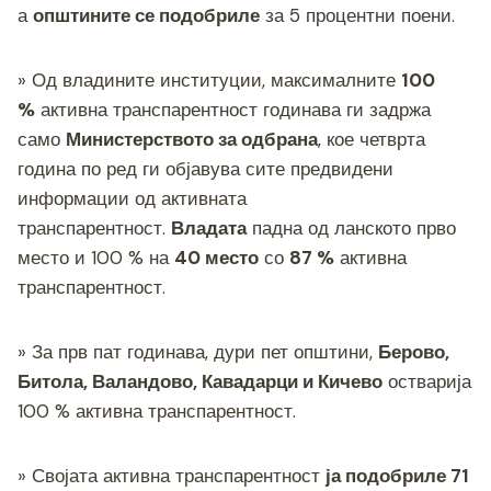
а
општините се подобриле
за 5 процентни поени.
» Од владините институции, максималните
100
%
активна транспарентност годинава ги задржа
само
Министерството за одбрана
, кое четврта
година по ред ги објавува сите предвидени
информации од активната
транспарентност.
Владата
падна од ланското прво
место и 100 % на
40 место
со
87 %
активна
транспарентност.
» За прв пат годинава, дури пет општини,
Берово,
Битола, Валандово, Кавадарци и Кичево
остварија
100 % активна транспарентност.
» Својата активна транспарентност
ја подобриле 71