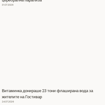
церебрална парализа
31.07.2026
Витаминка донираше 23 тони флаширана вода за
жителите на Гостивар
24.07.2026