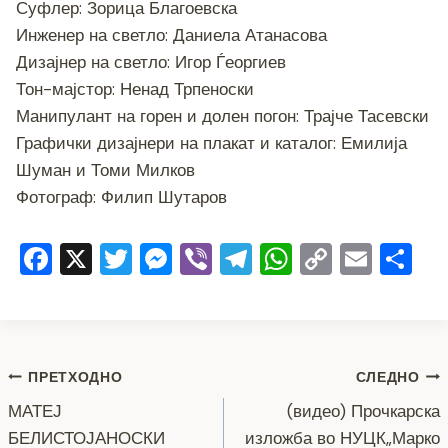
Суфлер: Зорица Благоевска
Инженер на светло: Даниела Атанасова
Дизајнер на светло: Игор Ѓеоргиев
Тон-мајстор: Ненад Трпеноски
Манипулант на горен и долен погон: Трајче Тасевски
Графички дизајнери на плакат и каталог: Емилија
Шуман и Томи Милков
Фотограф: Филип Шутаров
F
X
T
M
Vi
T
W
C
E
S
a
wi
e
b
el
h
o
m
h
c
tt
ss
er
e
at
p
ai
ar
e
er
e
gr
s
y
l
e
Навигација
b
n
a
A
Li
ПРЕТХОДНО
СЛЕДНО
o
g
m
p
n
МАТЕЈ
(видео) Прочкарска
на
БЕЛИСТОЈАНОСКИ
изложба во НУЦК„Марко