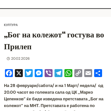
КУЛТУРА
„Бог на колежот“ гостува во
Прилеп
20.02.2026
F
X
T
M
Vi
T
W
C
E
S
a
wi
e
b
el
h
o
m
h
На 28 февруари/сабота/ и на 1 Март/ недела/ од
c
tt
ss
er
e
at
p
ai
ar
20.00 часот во големата
сала од ЦК „Марко
e
er
e
gr
s
y
l
e
Цепенков“ ќе биде изведена претставата
„Бог на
b
n
a
A
Li
колежот“
на МНТ. Претставата е работена п
о