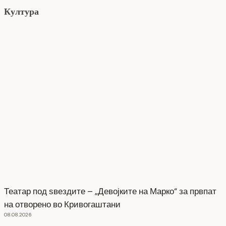
Култура
Театар под ѕвездите – „Девојките на Марко“ за првпат
на отворено во Кривогаштани
08.08.2026