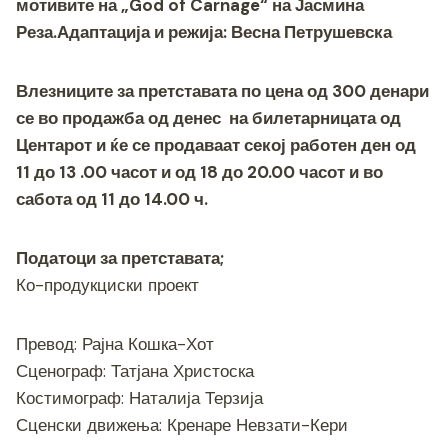
o
g
m
p
n
мотивите на „God of Carnage“ на Јасмина
o
er
p
k
Реза
.
Адаптација и режија: Весна Петрушевска
k
Влезниците за претставата по цена
од 300 денари
се во продажба од денес на билетарницата од
Центарот и ќе се продаваат секој работен ден од
11 до 13 .00 часот и од 18 до 20.00 часот и во
сабота од 11 до 14.00 ч.
Податоци за претставата
;
Ко-продукциски проект
Превод: Рајна Кошка-Хот
Сценограф: Татјана Христоска
Костимограф: Наталија Терзија
Сценски движења: Кренаре Невзати-Кери