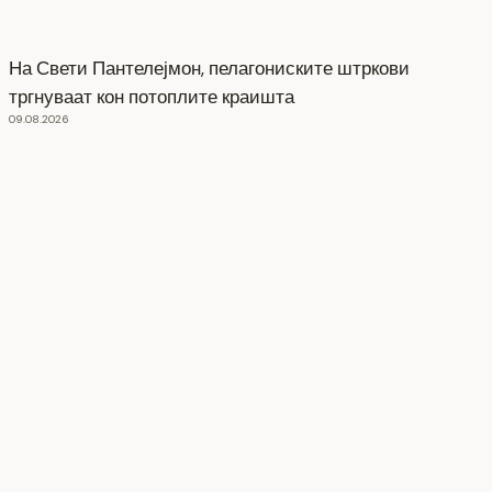
На Свети Пантелејмон, пелагониските штркови
тргнуваат кон потоплите краишта
09.08.2026