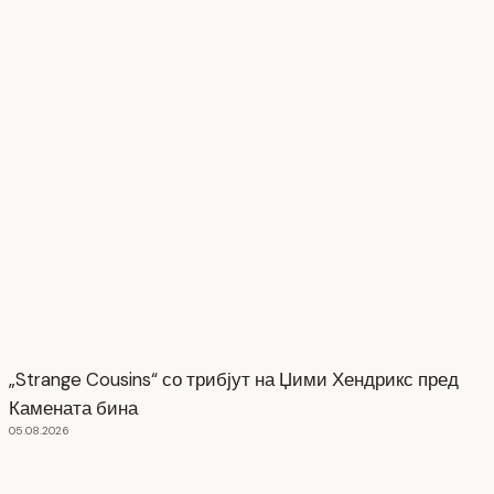
„Strange Cousins“ со трибјут на Џими Хендрикс пред
Камената бина
05.08.2026