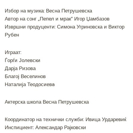
Избор на музика: Весна Петрушевска
Автор на сонг „Пепел и мрак” Игор Џамбазов
Извршни продуценти: Симона Угриновска и Виктор
Рубен
Играат:
Ѓорѓи Јолевски
Дарја Ризова
Благој Веселинов
Наталија Теодосиевa
Актерска школа Весна Петрушевска
Координатор на технички служби: Ивица Урдаревиќ
Инспициент: Александар Рајковски