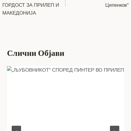
o
er
p
k
напис
ГОРДОСТ ЗА ПРИЛЕП И
Цепенков“
k
МАКЕДОНИЈА
Слични Објави