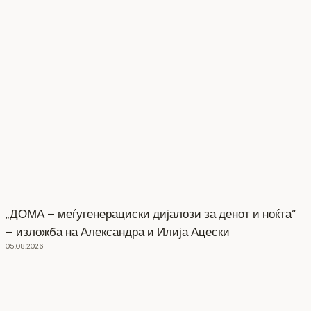
„ДОМА – меѓугенерациски дијалози за денот и ноќта“
– изложба на Александра и Илија Ацески
05.08.2026