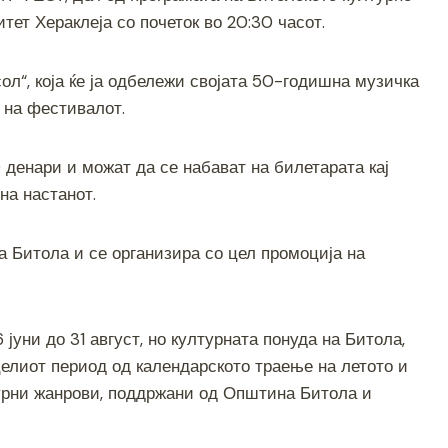
ar
тет Хераклеја со почеток во 20:30 часот.
e
сол“, која ќе ја одбележи својата 50-годишна музичка
 на фестивалот.
 денари и можат да се набават на билетарата кај
на настанот.
 Битола и се организира со цел промоција на
уни до 31 август, но културната понуда на Битола,
целиот период од календарското траење на летото и
урни жанрови, поддржани од Општина Битола и