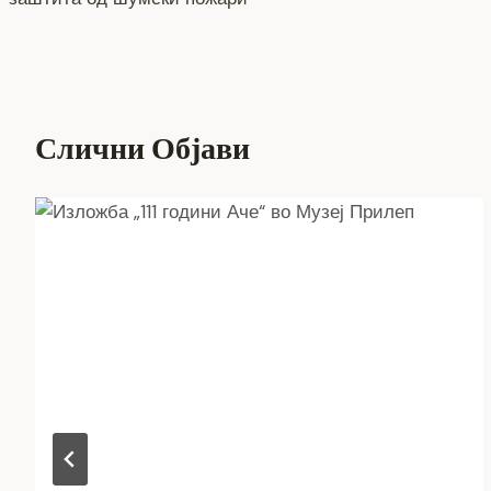
напис
Слични Објави