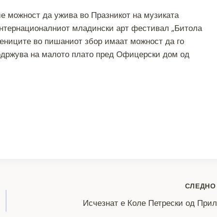
е можност да ужива во Празникот на музиката
 Интернационалниот младински арт фестивал „Битола
љубениците во пишаниот збор имаат можност да го
е одржува на малото плато пред Офицерски дом од
S
h
ar
e
СЛЕДНО
Исчезнат е Коле Петрески од При