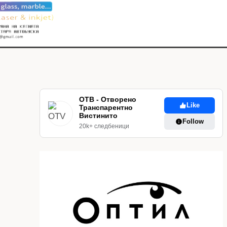
ОТВ - Отворено
Like
Транспарентно
Вистинито
Follow
20k+ следбеници