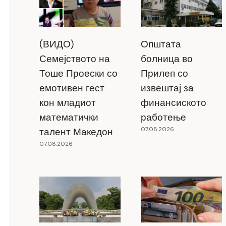
(ВИДО)
Општата
Семејството на
болница во
Тоше Проески со
Прилеп со
емотивен гест
извештај за
кон младиот
финансиското
математички
работење
07.08.2026
талент Македон
07.08.2026