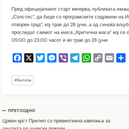
Пред официјалниот старт вечерва, публиката имаш
„Солстис“, да биде со програмските содржини на
отворен град“, кој трае до 28 јуни, а од синоќа в
проследат саемот на книга „Критична маса“ кој с
09:00 до 23:00 часот и ќе трае до 28 јуни.
F
X
T
M
Vi
T
W
C
E
a
wi
e
b
el
h
o
m
c
tt
ss
er
e
at
p
ai
Post
#
Битола
e
er
e
gr
s
y
l
Tags:
b
n
a
A
Li
o
g
m
p
n
Навигација
o
er
p
k
ПРЕТХОДНО
k
Црвен крст Прилеп со превентивна кампања за
на
заштита од шумски пожари