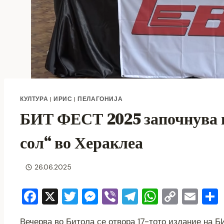
КУЛТУРА
|
ИРИС
|
ПЕЛАГОНИЈА
БИТ ФЕСТ 2025 започнува в
сол“ во Хераклеа
26.06.2025
F
X
T
M
Vi
T
W
C
E
a
wi
e
b
el
h
o
m
Вечерва во Битола се отвора 17-тото издание на Б