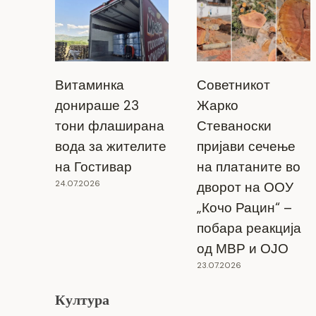
РАЗГОВОРИ НА ТРКАЛЕЗНАТА
МАСА „ЦРНА ДУПКА“ НА
СТРУМИЧКИ ТЕАТАР
Витаминка
Советникот
донираше 23
Жарко
11.06.2024
тони флаширана
Стеваноски
вода за жителите
пријави сечење
на Гостивар
на платаните во
24.07.2026
дворот на ООУ
„Кочо Рацин“ –
побара реакција
од МВР и ОЈО
23.07.2026
Култура