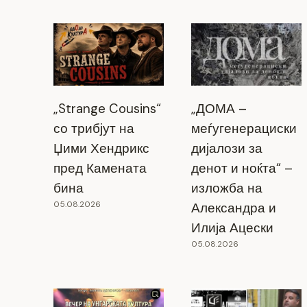
„Strange Cousins“
„ДОМА –
со трибјут на
меѓугенерациски
Џими Хендрикс
дијалози за
пред Камената
денот и ноќта“ –
бина
изложба на
05.08.2026
Александра и
Илија Ацески
05.08.2026