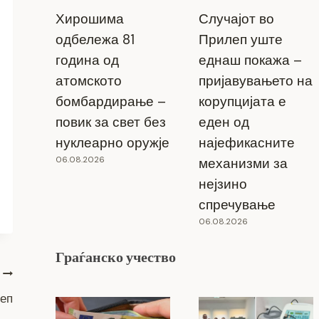
Хирошима
Случајот во
одбележа 81
Прилеп уште
година од
еднаш покажа –
атомското
пријавувањето на
бомбардирање –
корупцијата е
повик за свет без
еден од
нуклеарно оружје
најефикасните
06.08.2026
механизми за
нејзино
спречување
06.08.2026
Граѓанско учество
леп