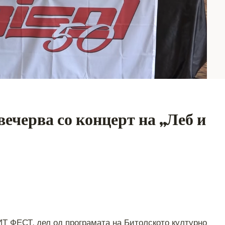
ечерва со концерт на „Леб и
S
h
ИТ ФЕСТ, дел од програмата на Битолското културно