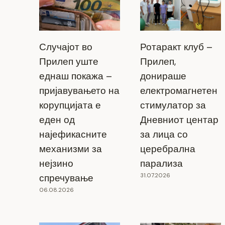
Случајот во
Ротаракт клуб –
Прилеп уште
Прилеп,
еднаш покажа –
донираше
пријавувањето на
електромагнетен
корупцијата е
стимулатор за
еден од
Дневниот центар
најефикасните
за лица со
механизми за
церебрална
нејзино
парализа
31.07.2026
спречување
06.08.2026