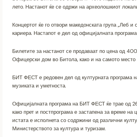
c
tt
ss
er
e
at
p
ai
лето. Настанот ќе се одржи на археолошкиот локали
e
er
e
gr
s
y
l
b
n
a
A
Li
Концертот ќе го отвори македонската група „Леб и 
o
g
m
p
n
кариера. Настапот е дел од официјалната програма
o
er
p
k
k
Билетите за настанот се продаваат по цена од 400
Офицерски дом во Битола, како и на самото место 
БИТ ФЕСТ е редовен дел од културната програма на
музиката и уметноста.
Официјалната програма на БИТ ФЕСТ ќе трае од 26 ј
како прет и постпрограма е застапена за време на 
истата е исполнета со содржини од различни култ
Министерството за култура и туризам.