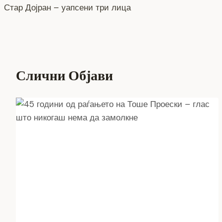
на
Стар Дојран – уапсени три лица
напис
Слични Објави