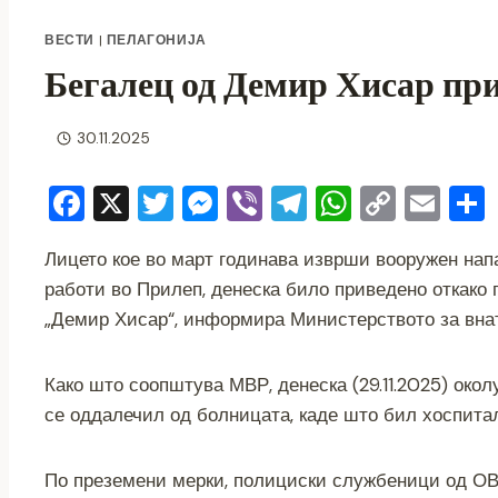
ВЕСТИ
|
ПЕЛАГОНИЈА
Бегалец од Демир Хисар пр
30.11.2025
F
X
T
M
Vi
T
W
C
E
a
wi
e
b
el
h
o
m
Лицето кое во март годинава изврши вооружен нап
c
tt
ss
er
e
at
p
ai
работи во Прилеп, денеска било приведено откако
e
er
e
gr
s
y
l
„Демир Хисар“, информира Министерството за вна
b
n
a
A
Li
o
g
m
p
n
Како што соопштува МВР, денеска (29.11.2025) околу
o
er
p
k
се оддалечил од болницата, каде што бил хоспита
k
По преземени мерки, полициски службеници од ОВР