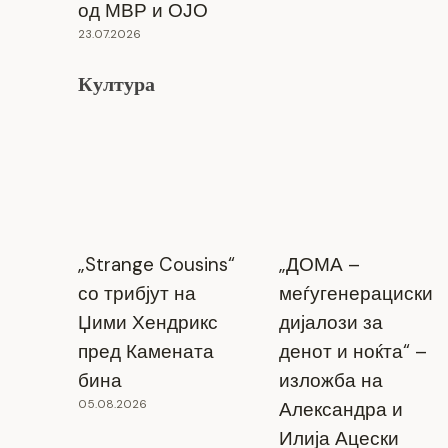
од МВР и ОЈО
23.07.2026
Култура
„Strange Cousins“
„ДОМА –
со трибјут на
меѓугенерациски
Џими Хендрикс
дијалози за
пред Камената
денот и ноќта“ –
бина
изложба на
05.08.2026
Александра и
Илија Ацески