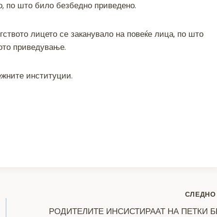
о, по што било безбедно приведено.
ството лицето се заканувало на повеќе лица, по што
вото приведување.
ежните институции.
S
h
ar
e
СЛЕДНО
РОДИТЕЛИТЕ ИНСИСТИРААТ НА ПЕТКИ Б