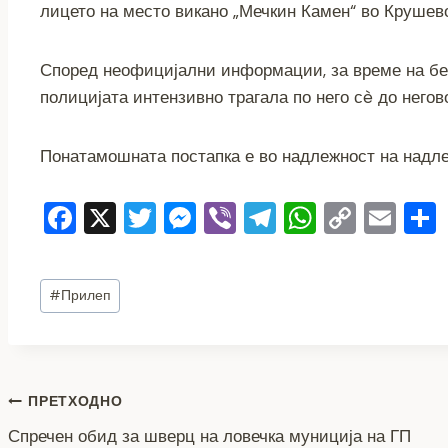
лицето на место викано „Мечкин Камен“ во Крушев
Според неофицијални информации, за време на бег
полицијата интензивно трагала по него сè до него
Понатамошната постапка е во надлежност на надл
F
X
T
M
Vi
T
W
C
E
a
wi
e
b
el
h
o
m
c
tt
ss
er
e
at
p
ai
Post
#
Прилеп
e
er
e
gr
s
y
l
Tags:
b
n
a
A
Li
o
g
m
p
n
Навигација
o
er
p
k
ПРЕТХОДНО
k
Спречен обид за шверц на ловечка муниција на ГП