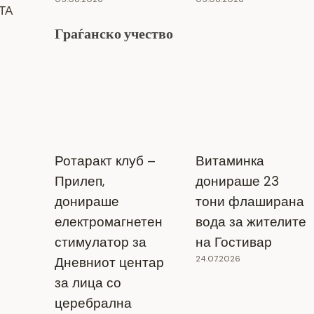
ТА
Граѓанско учество
Ротаракт клуб –
Витаминка
Прилеп,
донираше 23
донираше
тони флаширана
електромагнетен
вода за жителите
стимулатор за
на Гостивар
24.07.2026
Дневниот центар
за лица со
церебрална