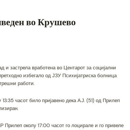
иведен во Крушево
S
h
ад и застрела вработена во Центарот за социјални
ar
 претходно избегало од ЈЗУ Психијатриска болница
e
трешни работи.
 13:35 часот било пријавено дека А.Ј. (51) од Прилеп
лизиран.
 Прилеп околу 17:00 часот го лоцирале и го привеле