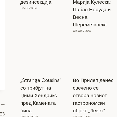
дезинсекција
Марија Кулеска:
05.08.2026
Пабло Неруда и
Весна
Шереметкоска
05.08.2026
„Strange Cousins“
Во Прилеп денес
со трибјут на
свечено се
Џими Хендрикс
отвора новиот
пред Камената
гастрономски
бина
објект „Лезет“
ЕЗ
05.08.2026
05.08.2026