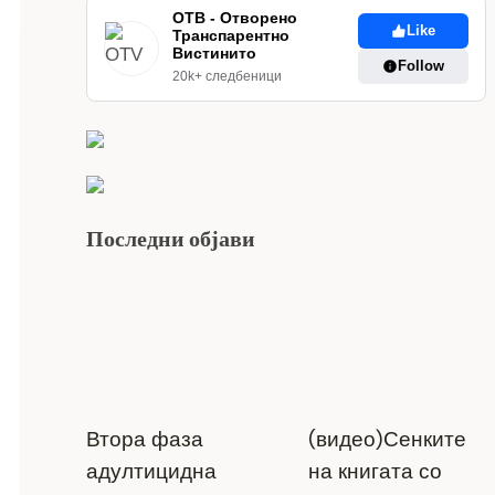
ОТВ - Отворено
Like
Транспарентно
Вистинито
Follow
20k+ следбеници
Последни објави
Втора фаза
(видео)Сенките
адултицидна
на книгата со