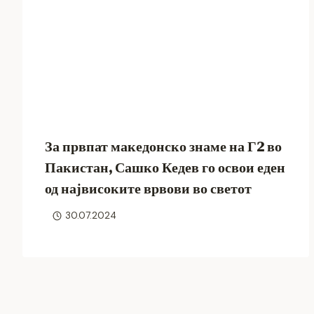
За првпат македонско знаме на Г2 во
Пакистан, Сашко Кедев го освои еден
од највисоките врвови во светот
30.07.2024