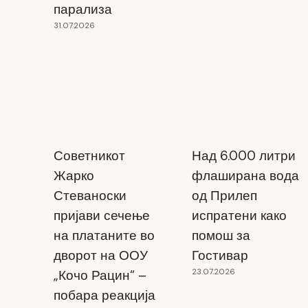
парализа
31.07.2026
Советникот
Над 6.000 литри
Жарко
флаширана вода
Стеваноски
од Прилеп
пријави сечење
испратени како
на платаните во
помош за
дворот на ООУ
Гостивар
23.07.2026
„Кочо Рацин“ –
побара реакција